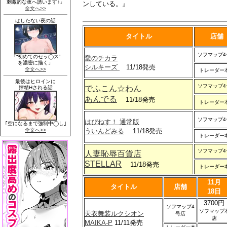
ンしている。』
タイトル
店舗
ソフマップ4
愛のチカラ
シルキーズ
11/18発売
トレーダー
ソフマップ4
でふこん☆わん
あんでる
11/18発売
トレーダー
ソフマップ4
はぴねす！ 通常版
ういんどみる
11/18発売
トレーダー
ソフマップ4
人妻恥辱百貨店
STELLAR
11/18発売
トレーダー
11月
タイトル
店舗
18日
3700円
ソフマップ4
ソフマップ
天衣舞装ルクシオン
号店
店
MAIKA-P
11/11発売