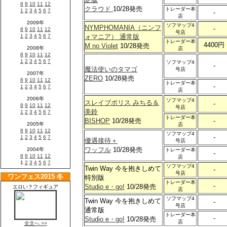
クラウド
10/28発売
トレーダー本
-
店
ソフマップ4
NYMPHOMANIA（ニンフ
-
号店
ォマニア） 通常版
トレーダー本
4400円
M no Violet
10/28発売
店
ソフマップ4
-
魔法使いのタマゴ
号店
ZERO
10/28発売
トレーダー本
-
店
ソフマップ4
スレイブポリス みちる＆
-
号店
美鈴
トレーダー本
BISHOP
10/28発売
-
店
ソフマップ4
-
優遇接待＋
号店
ワッフル
10/28発売
トレーダー本
-
店
ソフマップ4
Twin Way 今を抱きしめて
-
号店
特別版
トレーダー本
-
Studio e・go!
10/28発売
店
ソフマップ4
Twin Way 今を抱きしめて
-
号店
通常版
トレーダー本
-
Studio e・go!
10/28発売
店