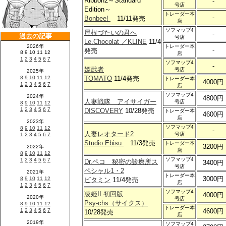
Ribbon2～Standard
-
号店
Edition～
トレーダー本
-
Bonbee!
11/11発売
店
ソフマップ4
屋根づたいの君へ
-
号店
Le.Chocolat ／KLINE
11/4
トレーダー本
-
発売
店
ソフマップ4
-
姫武者
号店
TOMATO
11/4発売
トレーダー本
4000円
店
ソフマップ4
4800円
人妻戦隊 アイサイガー
号店
DISCOVERY
10/28発売
トレーダー本
4600円
店
ソフマップ4
-
人妻レオタード2
号店
Studio Ebisu
11/3発売
トレーダー本
3200円
店
ソフマップ4
Dr.ペコ 秘密の診療所ス
3400円
号店
ペシャル1・2
トレーダー本
3000円
ビタミン
11/4発売
店
ソフマップ4
凌姫II 初回版
4000円
号店
Psy-chs（サイクス）
トレーダー本
4600円
10/28発売
店
ソフマップ4