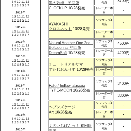
3700円
黒の歌姫 初回版
号店
CLOCKUP
10/28発売
トレーダー本
-
店
ソフマップ4
-
AYAKASHI
号店
クロスネット
10/28発売
トレーダー本
-
店
ソフマップ4
Natural Another One 2nd -
4500円
号店
Belladonna- 初回版
トレーダー本
DreamSoft
10/28発売
4200円
店
ソフマップ4
-
チュートリアルサマー
号店
すたじおみりす
10/28発売
トレーダー本
-
店
ソフマップ4
3400円
Fate / hollow ataraxia
号店
TYPE-MOON
10/28発売
トレーダー本
3300円
店
ソフマップ4
-
ヘブンズケージ
号店
Art
10/28発売
トレーダー本
-
店
ソフマップ4
くのいちばんっ！ 初回限
-
号店
定版