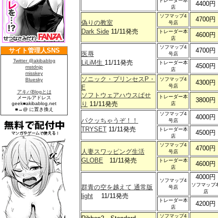
トレーダー本
4400円
店
ソフマップ4
4700円
偽りの教室
号店
Dark Side
11/11発売
トレーダー本
4600円
店
ソフマップ4
4700円
医辱
号店
LiLiM生
11/11発売
トレーダー本
4500円
店
ソニック・プリンセスP・
ソフマップ4
4300円
号店
E
ソフトウェアハウスぱせ
トレーダー本
3800円
り
11/11発売
店
ソフマップ4
4000円
パクッちゃうぞ！！
号店
TRYSET
11/11発売
トレーダー本
4500円
店
ソフマップ4
4700円
人妻スワッピング生活
号店
GLOBE
11/11発売
トレーダー本
4600円
店
4000円
ソフマップ4
ソフマップ
群青の空を越えて 通常版
号店
店
light
11/11発売
トレーダー本
4200円
店
ソフマップ4