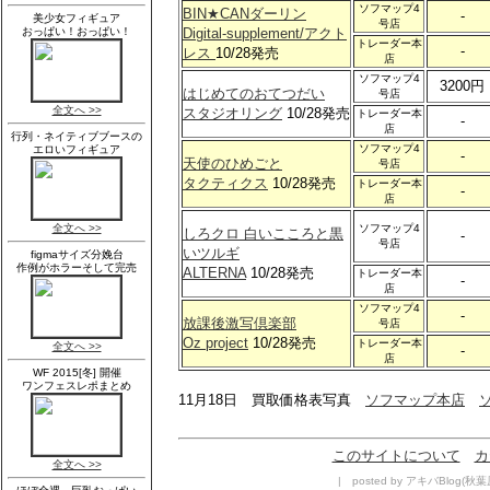
ソフマップ4
BIN★CANダーリン
-
号店
Digital-supplement/アクト
トレーダー本
-
レス
10/28発売
店
ソフマップ4
3200円
はじめてのおてつだい
号店
スタジオリング
10/28発売
トレーダー本
-
店
ソフマップ4
-
天使のひめごと
号店
タクティクス
10/28発売
トレーダー本
-
店
ソフマップ4
しろクロ 白いこころと黒
-
号店
いツルギ
ALTERNA
10/28発売
トレーダー本
-
店
ソフマップ4
-
放課後激写倶楽部
号店
Oz project
10/28発売
トレーダー本
-
店
11月18日 買取価格表写真
ソフマップ本店
このサイトについて
カ
| posted by アキバBlog(秋葉原