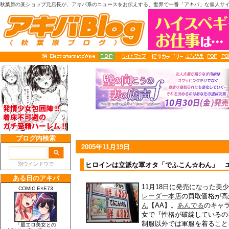
秋葉原の某ショップ元店長が、アキバ系のニュースをお伝えする、世界で一番「アキバ」な個人サ
2005年11月19日
ヒロインは立派な軍オタ「でふこん☆わん」 エロ
11月18日に発売になった美
レーダー本店
の買取価格が高
ん
【AA】。
あんでる
のキャ
女で『性格が破綻しているの
制服以外では軍服を着ること