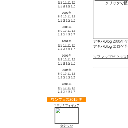
クリックで拡
アキバBlog
2005
アキバBlog
エロゲ予
ソフマップザウルス