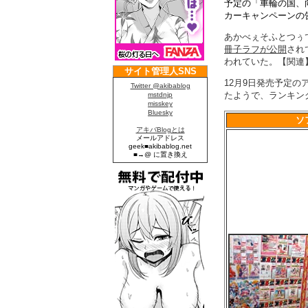
予定の「車輪の国、
カーキャンペーンの
あかべぇそふとつぅ
冊子ラフが公開
され
われていた。【関連
12月9日発売予定の
たようで、ランキン
ソ