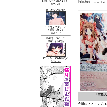
約特典は「エロイよ！(
「車輪
今週のソフマップの