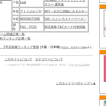
ToHeart2 デスクトップアクセ
７位
Leaf
大
サリー 通常版
８位
アトリエかぐや
姉汁～白川三姉妹におまかせ～
９位
MOONSTONE
Gift～にじいろストーリーズ～
10
F&C・FC01
部活規格 F&Cカード付初回版
位
年ゲーム関連記事一覧
約ランキング記事一覧
1 2号店各種ランキング更新
(大阪・日本橋)
せなか：オタロードblog
さん
このサイトについて
カテゴリーについて
| posted by アキバBlog(秋葉原ブログ) geek at : 06:32｜
アキバゲーム[2005]
このエントリーのトップへ▲