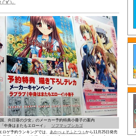
ﾟ∀ﾟ)」
の国、向日葵の少女」のメーカー予約特典小冊子の案内
「中身はまたもエローイ」
ソフマップシカゴ
エロゲ予約ランキングでは、
あかべぇそふとつぅ
から11月25日発売