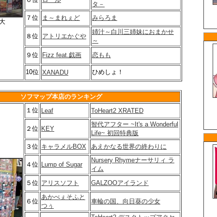
タ－
７位
ま～まれぇど
みらろま
大
姉汁～白川三姉妹におまかせ
８位
アトリエかぐや
～
９位
Fizz feat.戯画
恋もも
10位
ひめしょ！
XANADU
ソフマップ本店
のランキング
１位
Leaf
ToHeart2 XRATED
智代アフター ~It's a Wonderful
２位
KEY
Life~ 初回特典版
３位
キャラメルBOX
あえかなる世界の終わりに
Nursery Rhymeナーサリィ ラ
４位
Lump of Sugar
イム
５位
アリスソフト
GALZOOアイランド
あかべぇそふと
６位
車輪の国、向日葵の少女
つぅ