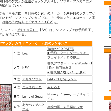
向日葵の少女」が
先週
からランク入りし、ソフマップシカゴにメー
告知が出ていた。
でも「車輪の国、向日葵の少女」のメーカー予約特典の
ラブラブ小
ているが、ソフマップシカゴでは、「中身はまたもエローイ」と謳
】
魂響の予約特典は「エロイよ！(ﾟ∀ﾟ)」
アリスソフト
ぱすちゃC＋＋
【AA】は、ソフマップでは予約終了し
グから消えている。
フマップシカゴ アニメ・ゲーム館のランキング
ToHeart2 XRATED
■ 予約スタートダッシュは、
１位
Leaf
フェイト／ホロウ以上
智代アフター ~It's a Wonderful
２位
KEY
Life~ 初回特典版
■ 智代抱き枕カバーが展示
３位
アリスソフト
GALZOOアイランド
４位
ま～まれぇど
みらろま
Nursery Rhymeナーサリィ ラ
５位
Lump of Sugar
イム
あかべぇそふと
６位
車輪の国、向日葵の少女
つぅ