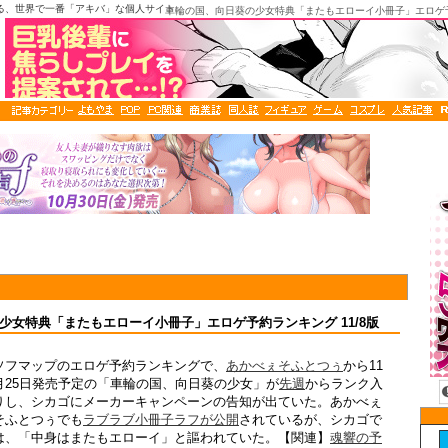
る、世界で一番「アキバ」な個人サイト
車輪の国、向日葵の少女特典「またもエローイ小冊子」エロゲ予約
少女特典「またもエローイ小冊子」エロゲ予約ランキング 11/8版
ソフマップのエロゲ予約ランキングで、
あかべぇそふとつぅ
から11
月25日発売予定の「車輪の国、向日葵の少女」が
先週
からランク入
りし、シカゴにメーカーキャンペーンの告知が出ていた。あかべぇ
そふとつぅでも
ラブラブ小冊子ラフが公開
されているが、シカゴで
は、「中身はまたもエローイ」と謳われていた。【関連】
魂響の予