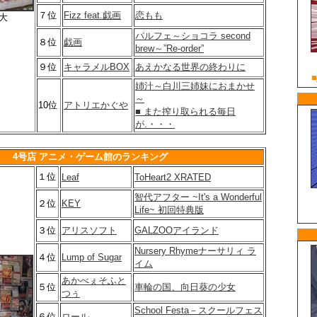
７位
Fizz feat.戯画
恋もも
大
パルフェ～ショコラ second
８位
戯画
brew～”Re-order”
９位
キャラメルBOX
あえかなる世界の終わりに
姉汁～白川三姉妹におまかせ
～
10位
アトリエかぐや
■ また搾り取られる毎日
が.・・・
4号店 アニメ・ゲーム館のランキング
１位
Leaf
ToHeart2 XRATED
智代アフター ~It's a Wonderful
２位
KEY
Life~ 初回特典版
３位
アリスソフト
GALZOOアイランド
Nursery Rhymeナーサリィ ラ
４位
Lump of Sugar
イム
あかべぇそふと
５位
車輪の国、向日葵の少女
つぅ
School Festa－スクールフェス
６位
ロール