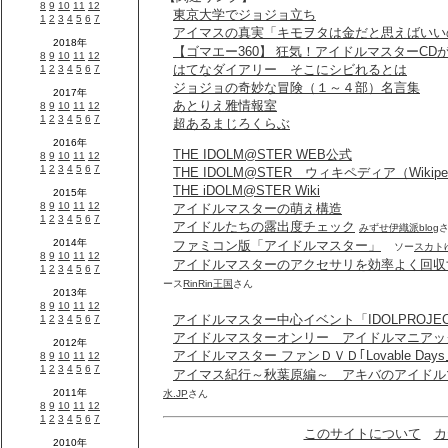
東京大学でジョジョ立ち
アイマスの真実「キモヲタは金だと思えばいい
【ゴマエー360】 狂気！アイドルマスターCD
はてなダイアリー そこにシビれるとは
ジョジョの奇妙な冒険（１～４部）名言集
あとりえ雅情報室
超あるまじろくらぶ
THE IDOLM@STER WEB公式
THE IDOLM@STER ウィキペディア（Wikipe
THE iDOLM@STER Wiki
アイドルマスターの萌え構造
アイドルたちの露出度チェック
みずせ伊織派blog
ファミコン版「アイドルマスター」
ソー
スカト
アイドルマスターのアクセサリを効率よく回収
ース
RinRin王国
さん
アイドルマスター中心イベント「IDOLPROJE
アイドルマスターオンリー アイドルマニアッ
アイドルマスター ファンＤＶＤ｢Lovable Days
アイマス紀行～秋葉原編～ アキバのアイドル
水.JP
さん
このサイトについて
カ