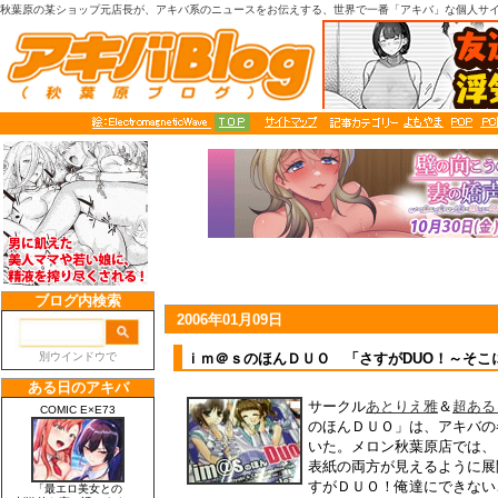
秋葉原の某ショップ元店長が、アキバ系のニュースをお伝えする、世界で一番「アキバ」な個人サ
2006年01月09日
ｉｍ＠ｓのほんＤＵＯ 「さすがDUO！～そこ
サークル
あとりえ雅
＆
超ある
のほんＤＵＯ」は、アキバの
いた。メロン秋葉原店では、
表紙の両方が見えるように展
すがＤＵＯ！俺達にできない