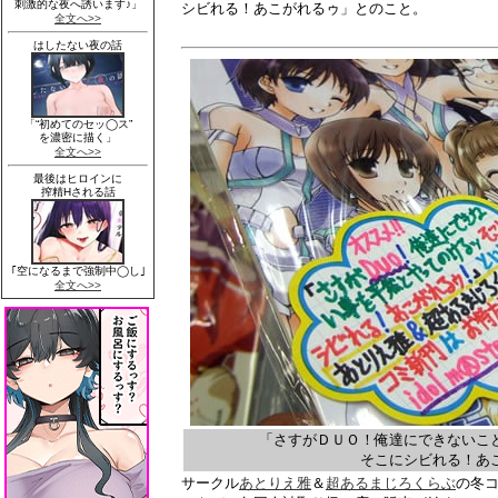
シビれる！あこがれるゥ」とのこと。
「さすがＤＵＯ！俺達にできないこ
そこにシビれる！あ
サークル
あとりえ雅
＆
超あるまじろくらぶ
の冬