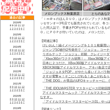
メロンブックス秋葉原店
とらのあな1
「ｉｍ＠ｓのほんＤＵＯ」はメロンブックス秋葉
ッセサンオー3号店でも販売されていたが、冬コ
した同人誌で、手書きPOPが付けられているも
Ｏ」にＰＯＰが付いていたのは、メロンだけ。
【関連記事】
けいおん！紬イメージソングを１０１枚爆買い
ジャンプSQ創刊2号発売で「ジョジョ」コーナ
リボルテック「ジョジョ」祈願 クレイジーダ
「Xbox360がワクテカ状態！」 Xbox360版
日本に２コだけ。XBox360版アイドルマスタ
XBOX360版アイドルマスター、アキバ各店で
「ジョジョネタPOP」がやたら多いドスパラ秋葉
さすが電撃ｗ！そこにしびれる！あこがれるゥ
「THE DOG」が景品のUFOキャッチャーに
「THE IDOLM@STER マスターピース03
アイドルマスタームック「アイドルマスター 
なすぎ」
「アイドルマスター マスターピース01」やっ
【関連リンク】