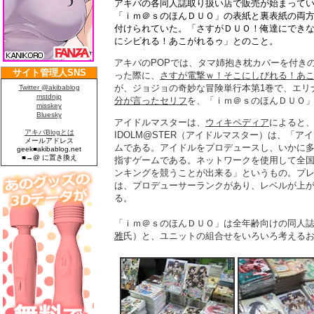
アキバの各同人誌取り扱い店で販売が始まって
「ｉｍ＠ｓのほんＤＵＯ」の表紙と裏表紙の両方
付けられていた。「さすがＤＵＯ！俺達にでき
にシビれる！あこがれるゥ」とのこと。
アキバのPOPでは、タマ姉抱き枕カバーを付きの雑誌「
った際に、
さすが電撃ｗ！そこにしびれる！あ
が、ジョジョの奇妙な冒険単行本第1巻で、エリ
分が言ったセリフ
を、「ｉｍ＠ｓのほんＤＵＯ
アイドルマスターは、
ウィキペディア
によると、
IDOLM@STER（アイドルマスター）は、「
ムである。アイドルをプロデュースし、いかに
指すゲームである。ネットワークを使用して全
ンキングを競うことが出来る」というもの。プ
は、プロデューサーランクがあり、レベルが上
る。
「ｉｍ＠ｓのほんＤＵＯ」は全年齢向けの同人
雅
氏）と、ユニットの組合せをいろいろ考える