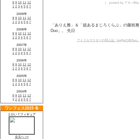
| posted by アキバBlo
「ありえ雅」＆「超あるまじろくらぶ」の藤枝雅
Duo」。 先日
アイドルマスターの同人誌「im@sの本Duo