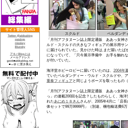
スクルド
ベルダンデ
「月刊アフタヌーン誌上限定通販 ああっ女神
ルド・スクルドの大きなフィギュアの展示用サン
に届けられていた。見かけた時は,まだ届いたば
になっていて、「只今展示準備中 お手を触れ
が付いていた。
海洋堂ホビーロビーに届いていたのは、
2004
ていたベルダンディー・ウルド・スクルドや、
重奏フィギュア
と同じようボーズを取ったもの
「月刊アフタヌーン誌上限定通販 ああっ女神
っ」の連載200回を記念？したものらしく、海
れた
あにめ１８きん
さんが、2005年4月に「店
体セットで99万9999円」（別途、梱包輸送費6万 
い。