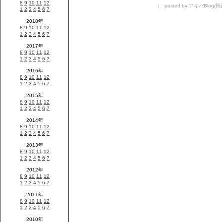
| posted by アキバBlog(秋葉