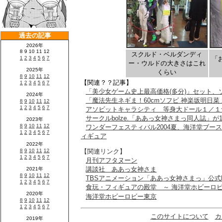
スクルド・ベルダンディ
「
ー・ウルドの大きさはこれ
くらい
【関連？？記事】
「美少女ゲーム史上最高価格(多分)」セット、
「魔法先生ネギま！60cmソフビ 神楽坂明日菜 
アソビットキャラシティ 等身大ドール１／１
サークルbolze.「ああっ女神さまっ同人誌」が
ワンダーフェスティバル2004夏、海洋堂ブー
ィギュア
【関連リンク】
月刊アフタヌーン
講談社 ああっ女神さま
TBSアニメーション「ああっ女神さまっ」公式
食玩・フィギュアの殿堂 ～ 海洋堂ホビーロビ
海洋堂ホビーロビー東京
このサイトについて
カ