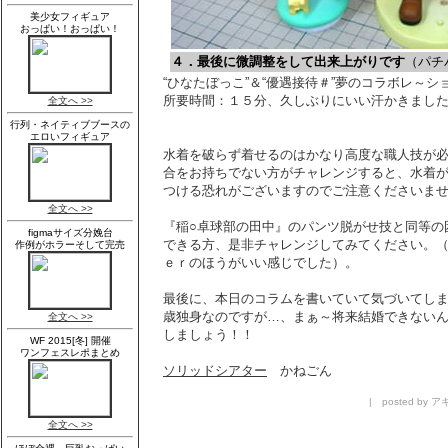
４．最後に微調整をして出来上がりです
（パチ
“ひなたぼっこ”＆“優遇接待＃”夢のコラボレ～シ
所要時間：１５分、久しぶりにいい汗かきまし
水着を破らず着せるのはかなり高度な職人技が必
合をお持ちでない方がチャレンジすると、水着
つける恐れがございますのでご注意くださいま
『稲○卓球部の田中』のパンツ脱がせ技と同等の
できる方、是非チャレンジしてみてください。
ｅｒのほうがいい感じでした）。
最後に、本日のコラムを書いていて気づいてしま
歳独身なのですが…、まぁ～将来結婚できないん
しましょう！！
ソリッドシアター
かねごん
| posted by アキ