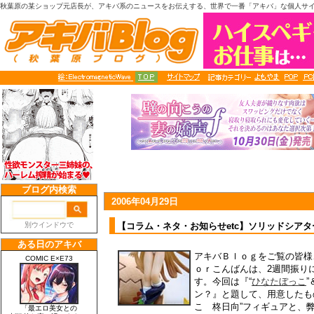
秋葉原の某ショップ元店長が、アキバ系のニュースをお伝えする、世界で一番「アキバ」な個人サ
2006年04月29日
【コラム・ネタ・お知らせetc】ソリッドシア
アキバＢｌｏｇをご覧の皆様
ｏｒこんばんは、2週間振り
す。今回は『“
ひなたぼっこ
”
ン？』と題して、用意したも
こ 柊日向”フィギュアと、