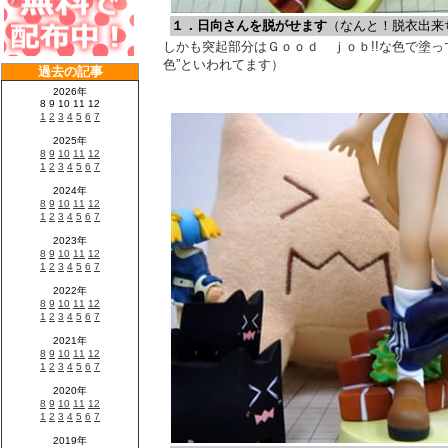
１．日向さんを脱がせます
（なんと！脱衣出来
しかも突起部分はＧｏｏｄ ｊｏｂ!!な色で塗っ
色”といわれてます）