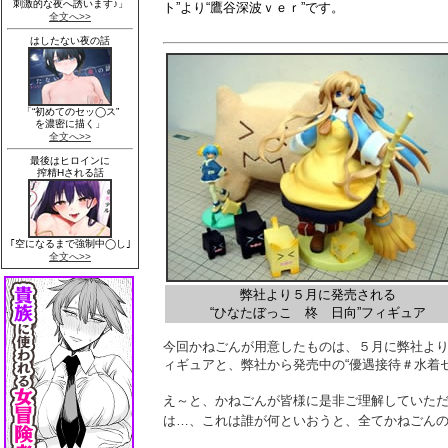
ト”より“鷹谷深波ｖｅｒ”です。
弊社より５月に発売される
“ひなたぼっこ 柊 日向”フィギュア
今回かねごんが用意したものは、５月に弊社より
ィギュアと、弊社から発売中の“優遇接待＃水着セ
え～と、かねごんが皆様に是非ご理解していた
は…、これは誰が何といおうと、全てかねごん