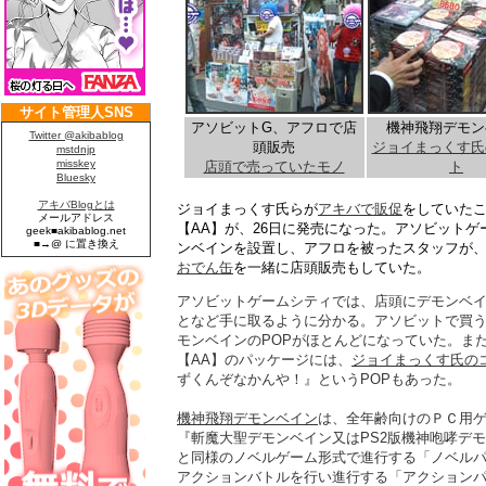
アソビットG、アフロで店
機神飛翔デモン
頭販売
ジョイまっくす氏
店頭で売っていたモノ
ト
ジョイまっくす氏らが
アキバで販促
をしていた
【AA】が、26日に発売になった。アソビット
ンベインを設置し、アフロを被ったスタッフが
おでん缶
を一緒に店頭販売もしていた。
アソビットゲームシティでは、店頭にデモンベイ
となど手に取るように分かる。アソビットで買
モンベインのPOPがほとんどになっていた。ま
【AA】のパッケージには、
ジョイまっくす氏の
ずくんぞなかんや！』というPOPもあった。
機神飛翔デモンベイン
は、全年齢向けのＰＣ用
『斬魔大聖デモンベイン又はPS2版機神咆哮デ
と同様のノベルゲーム形式で進行する「ノベル
アクションバトルを行い進行する「アクション