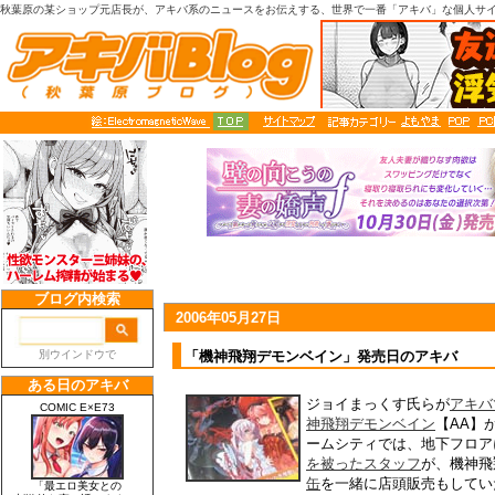
秋葉原の某ショップ元店長が、アキバ系のニュースをお伝えする、世界で一番「アキバ」な個人サ
2006年05月27日
「機神飛翔デモンベイン」発売日のアキバ
ジョイまっくす氏らが
アキバ
神飛翔デモンベイン
【AA】
ームシティでは、地下フロア
を被ったスタッフ
が、機神飛
缶
を一緒に店頭販売もしてい