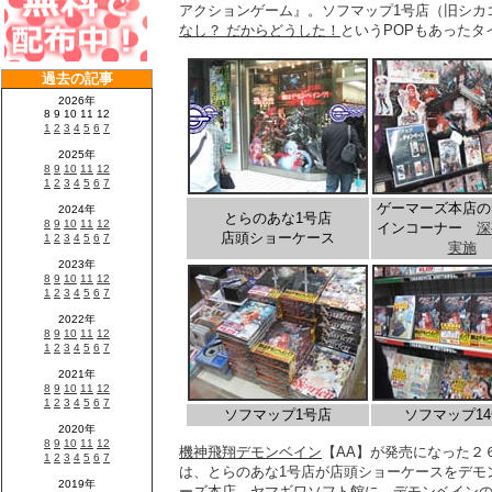
アクションゲーム』。ソフマップ1号店（旧シカ
なし？ だからどうした！
というPOPもあったタ
ゲーマーズ本店の
とらのあな1号店
インコーナー
深
店頭ショーケース
実施
ソフマップ1号店
ソフマップ1
機神飛翔デモンベイン
【AA】が発売になった２
は、とらのあな1号店が店頭ショーケースをデモ
ーズ本店、ヤマギワソフト館に、デモンベイン