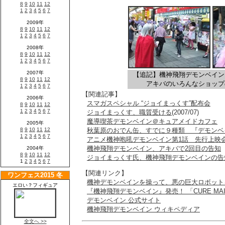
【追記】機神飛翔デモンベイン
アキバのいろんなショップ
【関連記事】
スマガスペシャル “ジョイまっくす”配布会
ジョイまっくす、職質受ける
(2007/07)
魔導喫茶デモンベイン＠キュアメイドカフェ
秋葉原のおでん缶、すでに９種類 『デモンベ
アニメ機神咆吼デモンベイン第1話 先行上映
機神飛翔デモンベイン、アキバで2回目の告知
ジョイまっくす氏、機神飛翔デモンベインの告
【関連リンク】
機神デモンベインを操って、悪の巨大ロボット
『機神飛翔デモンベイン』発売！ 「CURE MAI
デモンベイン 公式サイト
機神飛翔デモンベイン ウィキペディア