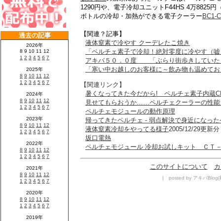
1290円や、電子冷却ユニットF44HS 4万88
ボトルの冷却・加熱ができる電子クーラー
BC1-C
【関連？記事】
液体窒素で冷やす クーデレたこ焼き
「ペルチェ素子で冷却！絶対零度に冷やす（嘘
アキバ５０．０度 「ぶらり街歩きしていたら
「寒い中お越しのお客様に～飲み物も温めてお
【関連リンク】
暑くなってきた今だから! ペルチェ素子内蔵CP
見せてもらおうか……ペルチェクーラーの性能
ペルチェモジュールの動作原理
帰ってきたペルチェ - 弱点解決で身近になっ
液体窒素冷却をやってる様子
2005/12/29更
坂口電熱
ペルチェモジュール 冷却お試しキット ＣＴ
このサイトについて
カ
| posted by アキバBlog(