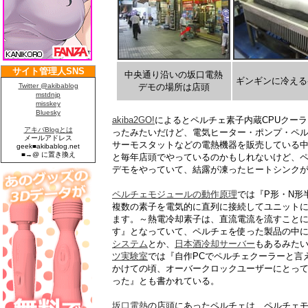
中央通り沿いの坂口電熱
ギンギンに冷える
デモの場所は店頭
akiba2GO!
によるとペルチェ素子内蔵CPUクーラー
ったみたいだけど、電気ヒーター・ポンプ・ペ
サーモスタットなどの電熱機器を販売している
と毎年店頭でやっているのかもしれないけど、
デモをやっていて、結露が凍ったヒートシンク
ペルチェモジュールの動作原理
では『P形・N形
複数の素子を電気的に直列に接続してユニット
ます。～熱電冷却素子は、直流電流を流すことに
す』となっていて、ペルチェを使った製品の中
システム
とか、
日本酒冷却サーバー
もあるみたい
ツ実験室
では『自作PCでペルチェクーラーと言えば、遙か
かけての頃、オーバークロックユーザーにとって
った』とも書かれている。
坂口電熱
の店頭にあったペルチェは、ペルチェモ