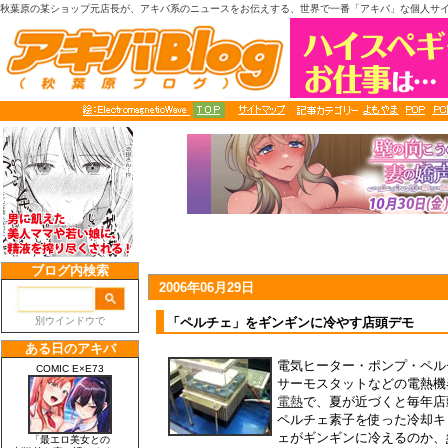
秋葉原の某ショップ元店長が、アキバ系のニュースをお伝えする、世界で一番「アキバ」な個人サ
2006年06月29日
「ペルチェ」をギンギンに冷やす店頭デモ
電気ヒーター・ポンプ・ペル
サーモスタットなどの電熱機
電熱
で、夏が近づくと毎年店
ペルチェ素子を使った冷却キ
ェがギンギンに冷えるのか、