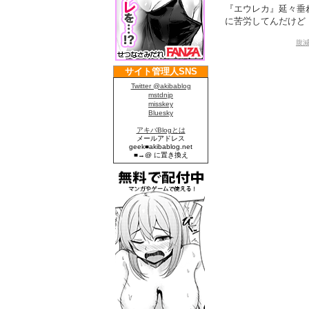
『エウレカ』延々垂
に苦労してんだけど（
腹