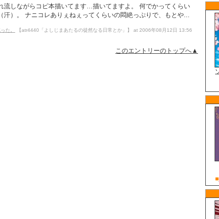
れ流しながらコピ本描いてます…描いてますよ。 何でかってくらい
汗）。 ナニコレありぇねぇってくらいの悶絶っぷりで、もとや...
減った。
【atr4440「よしじまあたるの徒然なる日常とか」】 at 2006年08月12日 13:56
このエントリーのトップへ▲