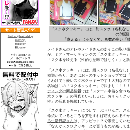
『スク水クッキー』には、紺スク水（名札なし
の3種類
「食える」じゃなくて、画数の多い「喰
メイドさんのアレ
や
メイドさんのあそこ
の取り
が、
ミア・マーケティング
の『スク水クッキー』
『スク水を喰える（性的な意味ではなく）』と
『スク水クッキー』には、紺スク水（名札なし）
種類があり、
あきばお～のネットショップ
では
うわけで可愛いスク水クッキーです！大判なの
名物はこの「スク水クッキー」で決まり！！！
ティングの商品情報
では『スクール水着を食べ
水クッキー』の写真といっしょに、おそらくク
性』の写真を掲載している。
『スク水クッキー』について、
ぷちりんご。さ
命焼いているところを妄想すれば萌えられるの
る生活日記さん
は、アソビット？で販売してい
『なんかスク水クッキーとか言うものが売ってま