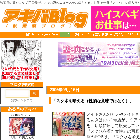
秋葉原の某ショップ元店長が、アキバ系のニュースをお伝えする、世界で一番「アキバ」な個人サ
2006年09月16日
「スク水を喰える（性的な意味ではなく）」
メイドさんのアレ
や
メイドさ
る
あきはお～1号店
が、
ミア
を、店頭に吊して販売してい
『スク水を着た女性』の写真
店のPOPは、『スク水を喰