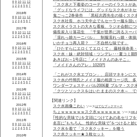
「スク水と下着姿のコーティーのイラストがあ
「グッドなライフには、グッドなスク水がネセ
鬼ごっこ2巻発売 「黒柾志西先生の描くスク
スク水社長、ホコ天中止でもセーラー服を脱い
スク水イラストの大きな看板、ラジオ会館につ
備長炭入り落花生 「千葉が世界に誇るスーパ
「濡れっ娘カーニバル」 制服濡れっ娘・体操
いかチョコ再入荷？ 「不自然な味です」
「ひたすらにエロくてエロくて」 藤枝保奈美・紺
スク水・妹・絶対領域・ツンデレ･･･夏コミ
あきばお～1号店に「メイドさんのあそこ」
「メイドさんのアレ」1020円
「これがスク水エプロン」、店頭マネキンにス
スク水の竹熊氏とメイド服の相原コージ氏、多
ワンダーフェスティバル2006夏 ブルマ・スク
「クツとソックスをはいたままのスク水～ て
【関連リンク】
スク水画像こわい
ソース
はてなブックマーク
ちょｗｗｗｗｗｗスク水ｗｗｗｗｗｗ
ソース
HK-
｢性的な意味で｣を文頭につけてあの名セリフ
名言に”もちろん、性的な意味で”をつけると妙
スク水を着て「スク水クッキー」を喰う
スク水クッキー★３枚セット