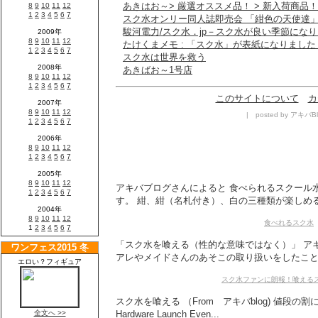
あきはお～> 厳選オススメ品！ > 新入荷商品！
スク水オンリー同人誌即売会 「紺色の天使達
駿河電力/スク水．jp－スク水が良い季節にな
たけくまメモ : 「スク水」が表紙になりました
スク水は世界を救う
あきばお～1号店
このサイトについて
カ
| posted by アキバBl
アキバブログさんによると 食べられるスクール
す。 紺、紺（名札付き）、白の三種類が楽しめると
食べれるスク水
「スク水を喰える（性的な意味ではなく）」 アキ
アレやメイドさんのあそこの取り扱いをしたことも
スク水ファンに朗報！喰える
スク水を喰える （From アキバblog) 値段の割に小さ
Hardware Launch Even...