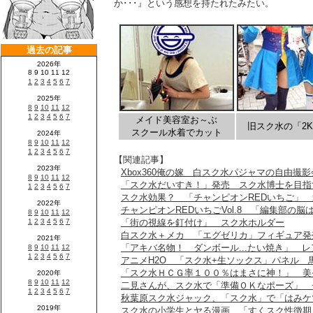
か･･･』という感想を持たれたみたい。
メイド美容室お～ぶ
旧スク水の「2
スクール水着でカット
【関連記事】
Xbox360俺の嫁 白スク水パジャマの自由撮
「スク水だいすき！」発売 スク水博士を目指
スク水効果？ 「チャンピオンREDいちご」
チャンピオンREDいちごVol.8 「編集部の
「街の視線を釘付け」 スク水ホルダー
白スク水＋メカ 「エグゼリカ」フィギュア発
「アキバ名物！ ダンボール...たい焼き」 
アニメH2O 「スク水+生ソックス」パネル 
「スク水ＨＣＧ率１００％はまさに神！」 美少
二見さんが、スク水で「準備ＯＫなポーズ」 チャ
秋葉原スク水ジャック、「スク水」で「はみケ
スク水の小学生とヤる漫画 「すくスク性徴期