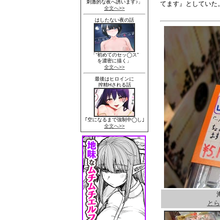
てます』としていた
とら