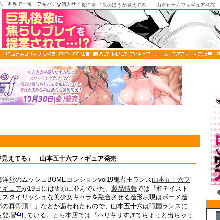
る、世界で一番「アキバ」な個人サイト
海洋堂 「先のほうが見えてる」 山本五十六フィギュア発売
が見えてる」 山本五十六フィギュア発売
海洋堂のムッシュBOMEコレションvol19鬼畜王ランス
山本五十六フ
ィギュア
が19日には店頭に並んでいた。
製品情報
では『和テイスト
とスタイリッシュな美少女キャラを融合させる造形表現はボーメ造
形の真骨頂！』などが謳われたもので、山本五十六は
戦国ランスに
も登場
している。
とら本店
では『ハリキリすぎてちょっと出ちゃっ