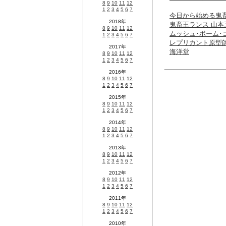
今日から始める鬼
鬼畜王ランス 山
ムッシュ･ボーム･
レプリカント原型師
海洋堂