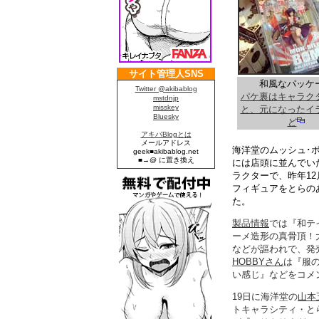
和風なパッケ
パケ裏はキャラク
と、元になったイ
ど
海洋堂のムッシュ･ボー
には店頭に並んでい
ラクターで、昨年1
フィギュアをとらの
た。
製品情報
では『和テ
ーメ造形の真骨頂！
などが謳われで、発
HOBBYさん
は『服
い感じ』などをコメ
19日に海洋堂の
山本
トキャラシティ・と