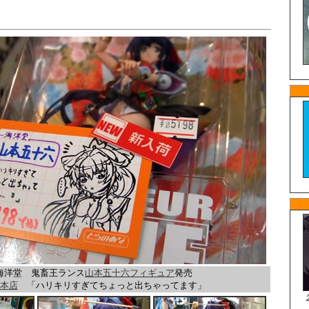
。
海洋堂 鬼畜王ランス
山本五十六フィギュア
発売
本店
「ハリキリすぎてちょっと出ちゃってます」