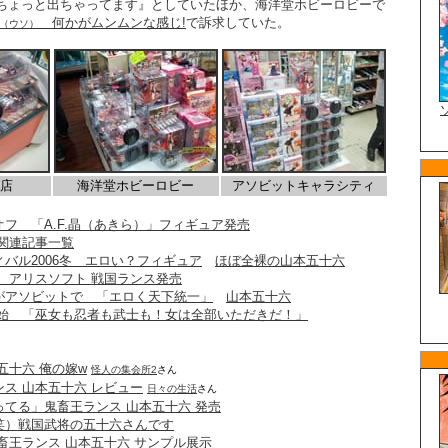
ちょっと出ちゃってます』としていたほか、海洋堂ホビーロビーで
何かがムンムンな感じ!
で訴求していた。
（ウソ）
店
海洋堂ホビーロビー
アソビットキャラシティ
フ 「A.F.晶（あきら）」フィギュア発売
堂関連記事一覧
バル2006冬 エロい？フィギュア
ほぼ全裸の山本五十六
 アリスソフト 戦国ランス発売
がアソビットで 「エロく天下統一」
山本五十六
開始 「巫女も忍者も武士も！女は全部いただきだ！」
五十六 俺の嫁w
怪人の集会所2
さん
ス 山本五十六 レビュー
日々の生活
さん
てる」鬼畜王ランス 山本五十六 発売
笑）戦国武将の五十六さんです
畜王ランス 山本五十六 サンプル展示