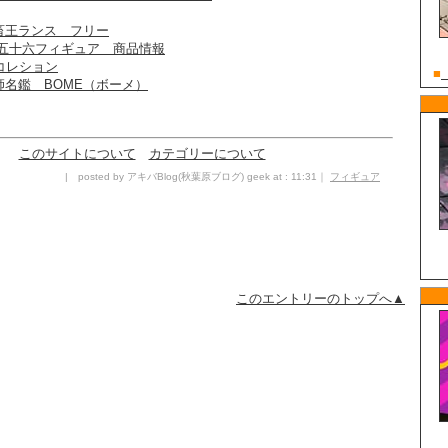
畜王ランス フリー
本五十六フィギュア 商品情報
コレション
名鑑 BOME（ボーメ）
このサイトについて
カテゴリーについて
| posted by アキバBlog(秋葉原ブログ) geek at : 11:31｜
フィギュア
このエントリーのトップへ▲