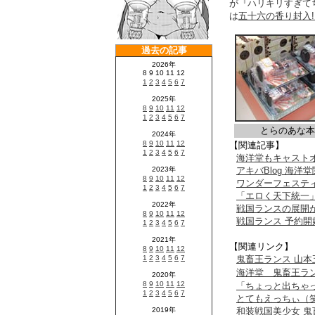
が『ハリキリすぎて
は
五十六の香り封入!
とらのあな本
【関連記事】
海洋堂もキャストオ
アキバBlog 海洋
ワンダーフェスティ
「エロく天下統一」
戦国ランスの展開
戦国ランス 予約
【関連リンク】
鬼畜王ランス 山本
海洋堂 鬼畜王ラン
「ちょっと出ちゃっ
とてもえっちぃ（
和装戦国美少女 鬼