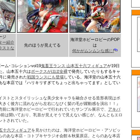
ージ
海洋堂ホビーロビーのPOP
ター紹介
先のほうが見えてる
は
ラストな
何かがムンムンな感じ!
ム･コレションvol19
鬼畜王ランス 山本五十六フィギュア
が19日
た。山本五十六は
ボークスがほぼ全裸
で発売していたりもするキャ
2月に発売された
戦国ランスにも登場
している。海洋堂の山本五十六
あな本店では『ハリキリすぎてちょっと出ちゃってます』としてい
イストとスタイリッシュな美少女キャラを融合させる造形表現はボ
大きく後方に流れながら左右になびく髪の毛が躍動感を演出！！』
売前に海洋堂ホビーロビーで行われていたサンプル展示で、
アキバ
の前は開いており、乳首が見えそうで見えない感じが、なんともエロ
ントされていた。
五十六フィギュア
を見かけたのは、海洋堂ホビーロビー・アソビッ
らのあな本店・コトブキヤラジオ会館＆秋葉原店。とらのあな本店