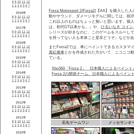
Forza Motorsport 2(Forza2)
【AA】を購入した人
動やサウンド、ダメージモデルに関しては、前
これ以上のものはちょっと無いと思います。個
は、初代GT以来かも。』や、
ひるいなき コイン
シリーズが好きなのに、このゲームをスルーしてし
を持ってない人も本体ごと是非どうぞ』などが
またForza2では、車にペイントできるカスタマ
真紅痛車
とかを作成された方がいて、ニコニコ
ている。
Xbo360「Forza 2」 日本職人によるペイ
Forza 2の開発チーム、日本職人によるペイ
石丸ゲームワン
メッセサンオ