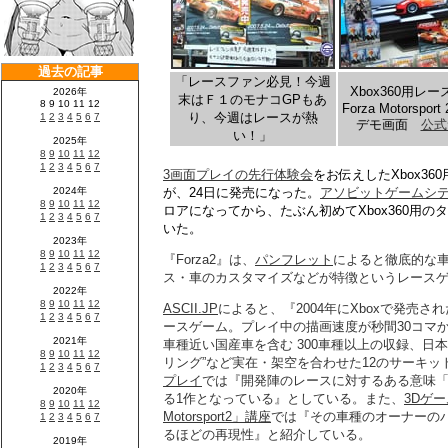
「レースファン必見！今週
Xbox360用レ
末はＦ１のモナコGPもあ
Forza Motorsport 
り、今週はレースが熱
デモ画面
公式
い！」
3画面プレイの先行体験会
をお伝えしたXbox360
が、24日に発売になった。
アソビットゲームシ
ロアになってから、たぶん初めてXbox360用
いた。
『Forza2』は、
パンフレット
によると徹底的な
ス・車のカスタマイズなどが特徴というレース
ASCII.JP
によると、『2004年にXboxで発売された「
ースゲーム。プレイ中の描画速度が秒間30コマか
車種近い国産車を含む 300車種以上の収録、日本
リング”など実在・架空を合わせた12のサーキ
プレイ
では『開発陣のレースに対するある意味
る1作となっている』としている。また、
3Dゲー
Motorsport2」講座
では『その車種のオーナーの
るほどの再現性』と紹介している。