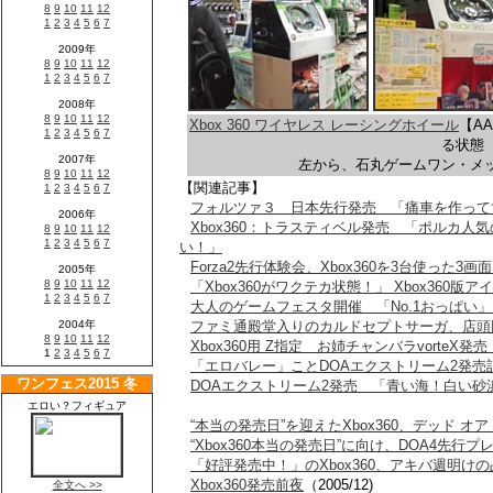
Xbox 360 ワイヤレス レーシングホイール
【A
る状態
左から、石丸ゲームワン・メ
【関連記事】
フォルツァ３ 日本先行発売 「痛車を作って
Xbox360：トラスティベル発売 「ポルカ
い！」
Forza2先行体験会、Xbox360を3台使った3画
「Xbox360がワクテカ状態！」 Xbox360版
大人のゲームフェスタ開催 「No.1おっぱい
ファミ通殿堂入りのカルドセプトサーガ、店頭
Xbox360用 Z指定 お姉チャンバラvorte
「エロバレー」ことDOAエクストリーム2発売
DOAエクストリーム2発売 「青い海！白い
“本当の発売日”を迎えたXbox360、デッド オア
“Xbox360本当の発売日”に向け、DOA4先行
「好評発売中！」のXbox360、アキバ週明け
Xbox360発売前夜
（2005/12)