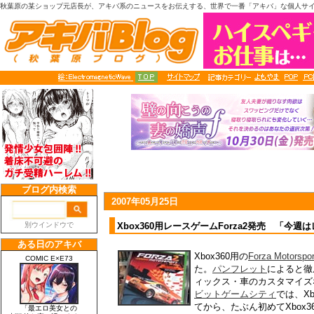
秋葉原の某ショップ元店長が、アキバ系のニュースをお伝えする、世界で一番「アキバ」な個人サ
2007年05月25日
Xbox360用レースゲームForza2発売 「今
Xbox360用の
Forza Motorspor
た。
パンフレット
によると徹
ィックス・車のカスタマイズ
ビットゲームシティ
では、Xb
てから、たぶん初めてXbox