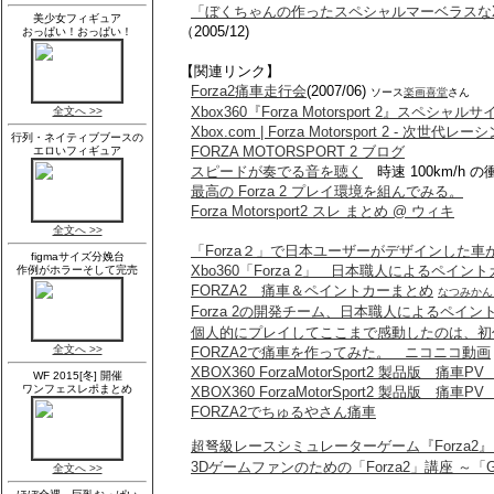
「ぼくちゃんの作ったスペシャルマーベラスなX
（2005/12)
【関連リンク】
Forza2痛車走行会
(2007/06)
ソース
楽画喜堂
さん
Xbox360『Forza Motorsport 2』スペシャルサ
Xbox.com | Forza Motorsport 2 - 
FORZA MOTORSPORT 2 ブログ
スピードが奏でる音を聴く
時速 100km/h 
最高の Forza 2 プレイ環境を組んでみる。
Forza Motorsport2 スレ まとめ @ ウィキ
「Forza２」で日本ユーザーがデザインした車が
Xbo360「Forza 2」 日本職人によるペイ
FORZA2 痛車＆ペイントカーまとめ
なつみかん
Forza 2の開発チーム、日本職人によるペイ
個人的にプレイしてここまで感動したのは、初
FORZA2で痛車を作ってみた。 ニコニコ動画
XBOX360 ForzaMotorSport2 製品版 痛
XBOX360 ForzaMotorSport2 製品版 痛
FORZA2でちゅるやさん痛車
超弩級レースシミュレーターゲーム『Forza2
3Dゲームファンのための「Forza2」講座 ～「