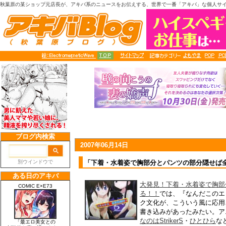
秋葉原の某ショップ元店長が、アキバ系のニュースをお伝えする、世界で一番「アキバ」な個人サ
2007年06月14日
「下着・水着姿で胸部分とパンツの部分隠せば
大発見！下着・水着姿で胸部
る！！
では、『なんだこのエ
ク文化が、こういう風に応用
書き込みがあったみたい。ア
なのはStrikerS
・
ひとひら
な