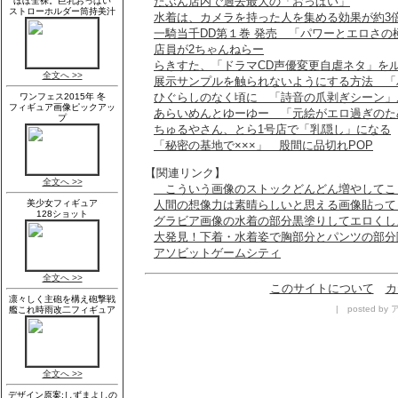
たぶん店内で過去最大の「おっぱい」
水着は、カメラを持った人を集める効果が約3
一騎当千DD第１巻 発売 「パワーとエロさの
店員が2ちゃんねらー
らきすた、「ドラマCD声優変更自虐ネタ」を
展示サンプルを触られないようにする方法 「
ひぐらしのなく頃に 「詩音の爪剥ぎシーン」
あらいめんとゆーゆー 「元絵がエロ過ぎのた
ちゅるやさん、とら1号店で「乳隠し」になる
「秘密の基地で×××」 股間に品切れPOP
【関連リンク】
こういう画像のストックどんどん増やしてこ
人間の想像力は素晴らしいと思える画像貼って
グラビア画像の水着の部分黒塗りしてエロくし
大発見！下着・水着姿で胸部分とパンツの部分
アソビットゲームシティ
このサイトについて
カ
| posted by 