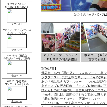
なのはStrikerS
パンツ
アソビットゲームシティ
ポスターは全部
４Ｆと５Ｆの間の外階段
着衣でも隠し
【関連記事】
世界初 あの「裸に見えるフィルター」 美少
ラブプラス+ ほぼ全裸なマナカ 「私を旅行
あの「裸に見えるフィルター」 ついに雑誌付
妄想コスプレ脱衣図鑑 「コスプレ娘の服の下
ひぐらしのなく頃に礼 自主規制するとエロく
「先端、割れ目、股間のスジなど性的な魅力満
「着衣胸揺れサイコー」 店頭デモしてた
「AIKa R-16」 女子高生パンツ付ライトノ