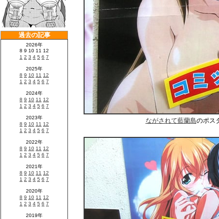
ながされて藍蘭島
のポス