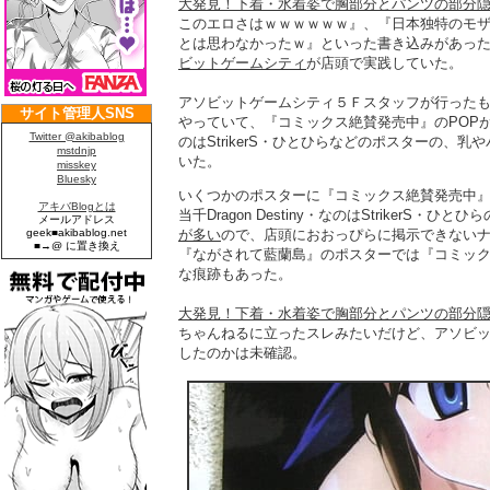
大発見！下着・水着姿で胸部分とパンツの部分
このエロさはｗｗｗｗｗｗ』、『日本独特のモ
とは思わなかったｗ』といった書き込みがあっ
ビットゲームシティ
が店頭で実践していた。
アソビットゲームシティ５Ｆスタッフが行った
やっていて、『コミックス絶賛発売中』のPOPが、アニ
のはStrikerS・ひとひらなどのポスターの、
いた。
いくつかのポスターに『コミックス絶賛発売中』
当千Dragon Destiny・なのはStrikerS・
が多い
ので、店頭におおっぴらに掲示できない
『ながされて藍蘭島』のポスターでは『コミック
な痕跡もあった。
大発見！下着・水着姿で胸部分とパンツの部分
ちゃんねるに立ったスレみたいだけど、アソビ
したのかは未確認。