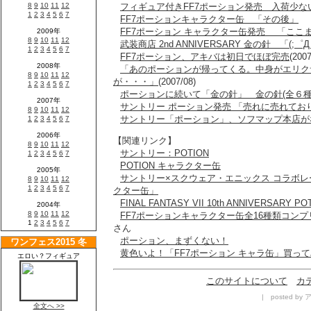
フィギュア付きFF7ポーション発売 入荷少な
FF7ポーションキャラクター缶 「その後」
FF7ポーション キャラクター缶発売 「ここ
武装商店 2nd ANNIVERSARY 金の針 「(
FF7ポーション、アキバは初日でほぼ完売
(2007
「あのポーションが帰ってくる。中身がエリク
が・・・」
(2007/08)
ポーションに続いて「金の針」 金の針(全６種
サントリー ポーション発売 「売れに売れてお
サントリー「ポーション」、ソフマップ本店が
【関連リンク】
サントリー：POTION
POTION キャラクター缶
サントリー×スクウェア・エニックス コラボレーシ
クター缶」
FINAL FANTASY VII 10th ANNIVERSARY PO
FF7ポーションキャラクター缶全16種類コン
さん
ポーション、まずくない！
黄色いよ！「FF7ポーション キャラ缶」買っ
このサイトについて
カ
| posted by 