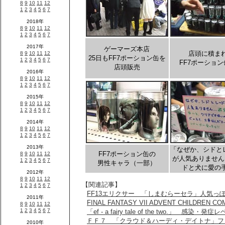
ゲーマーズ本店
店頭に積ま
25日もFF7ポーション缶を
FF7ポーショ
店頭販売
「なぜか、シドとレッ
FF7ポーション缶の
が人気ありません
男性キャラ（一部）
ドと犬に愛の
【関連記事】
FF13エリクサー 「しまむらーセラ」人気っ
FINAL FANTASY VII ADVENT CHILDRE
「ef - a fairy tale of the two.」 感
ＦＦ７ 「クラウド＆ハーディ・デイトナ」