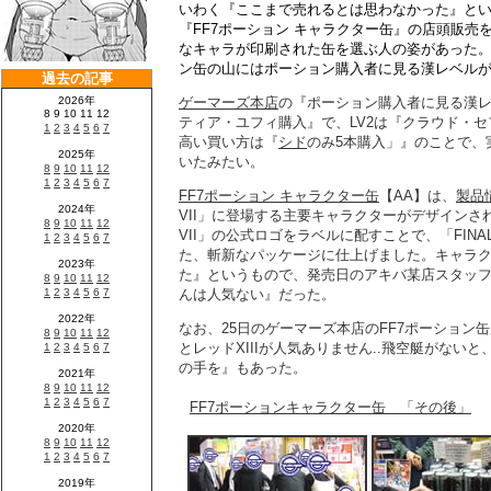
いわく『ここまで売れるとは思わなかった』とい
『FF7ポーション キャラクター缶』の店頭販売
なキャラが印刷された缶を選ぶ人の姿があった。
ン缶の山にはポーション購入者に見る漢レベル
ゲーマーズ本店
の『ポーション購入者に見る漢レ
ティア・ユフィ購入』で、LV2は『クラウド・
高い買い方は『
シド
のみ5本購入」』のことで、
いたみたい。
FF7ポーション キャラクター缶
【AA】は、
製品
VII」に登場する主要キャラクターがデザインされて
VII」の公式ロゴをラベルに配すことで、「FINAL 
た、斬新なパッケージに仕上げました。キャラク
た』というもので、発売日のアキバ某店スタッ
んは人気ない』だった。
なお、25日のゲーマーズ本店のFF7ポーション
とレッドXIIIが人気ありません..飛空艇がない
の手を』もあった。
FF7ポーションキャラクター缶 「その後」