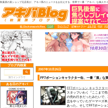
秋葉原の某ショップ元店長が、アキバ系のニュースをお伝えする、世界で一番「アキバ」な個人サ
2007年10月26日
FF7ポーションキャラクター缶、一番「漢」な
FF7ポーション キャラクタ
スタッフいわく『ここまで売
の売れ行きだったみたいで、
売
をやっていたゲーマーズ本
あった。そしてFF7ポーショ