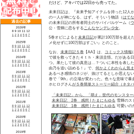
だけど、アキバでは22日から売ってた。
未来日記は、『未来予知アイテムを持った12人
の一人が神になる、はず。そういう物語（
はて
の未来日記の所有者同士のサバイバルゲーム（
公・雪輝に恋をする
こんなヤンデレ少女
。
5巻オビによると
未来日記
が累計100万部を超
メ化せずに100万部はすごい』とのこと。
なお、
未来日記５巻
【AA】は、
コミックス情報
で彼を救ってきた４ｔｈ・来須圭悟。だがある
つ。果たして彼の真意は…？ついに本性を表し
由乃を追い詰める！』で、
何かよくわからん気ま
あるべき感情のネジが、抜けてるとしか思えな
巻で「9th」の立場が変わった。色々な意味で
ホヒログさん
が５巻簡単ストーリー紹介（ネタ
「未来日記」から、「萌え」世代のモンスター
未来日記 2巻 感想 | たまにもゆる
雪輝のス
未来日記 1巻 感想 | たまにもゆる
可愛いの