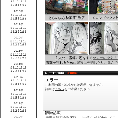
とらのあな秋葉原1号店
メロンブックス
主人公・雪輝に恋をする
ヤンデレ少女「
雪輝を守れるために
警官に発砲
したり、
死んで
【関連記事】
未来日記11巻限定版 「中学生がガチセ○ク