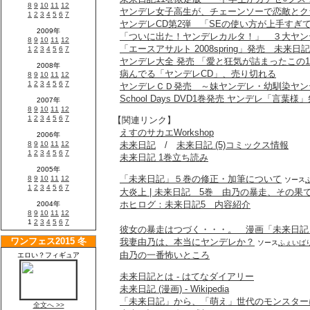
ヤンデレ女子高生が、チェーンソーで恋敵とク
ヤンデレCD第2弾 「SEの使い方が上手すぎて嫌すぎる(
「ついに出た！ヤンデレカルタ！」 ３大ヤン
「エースアサルト 2008spring」発売 未
ヤンデレ大全 発売 「愛と狂気が詰まったこの
病んでる「ヤンデレCD」、売り切れる
ヤンデレＣＤ発売 ～妹ヤンデレ・幼馴染ヤン
School Days DVD1巻発売 ヤンデレ「言葉様
【関連リンク】
えすのサカエWorkshop
未来日記
/
未来日記 (5)コミックス情報
未来日記 1巻立ち読み
「未来日記」５巻の修正・加筆について
ソース
大炎上 | 未来日記 5巻 由乃の暴走、その果
ホヒログ：未来日記5 内容紹介
彼女の暴走はつづく・・・。 漫画「未来日記
我妻由乃は、本当にヤンデレか？
ソース
ふぇいば
由乃の一番怖いところ
未来日記とは - はてなダイアリー
未来日記 (漫画) - Wikipedia
「未来日記」から、「萌え」世代のモンスター