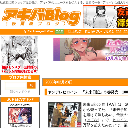
秋葉原の某ショップ元店長が、アキバ系のニュースをお伝えする、世界で一番「アキバ」な個人サ
2008年02月23日
ヤンデレヒロイン 「未来日記」５巻発売 10
未来日記５巻
【AA】は、
から売ってた。『未来予知
を賭けて潰しあい、最後の
（
はてな
）』で、
ヒロイン
万部を超えたみたいで、某