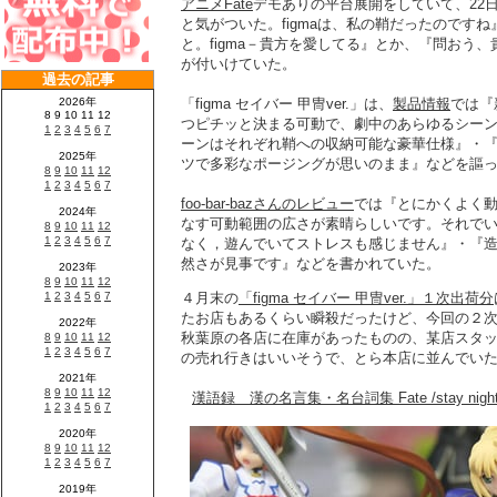
アニメFate
デモありの平台展開をしていて、22日
と気がついた。figmaは、私の鞘だったのです
と。figma－貴方を愛してる』とか、『問おう、貴
が付いけていた。
「figma セイバー 甲冑ver.」は、
製品情報
では『
つピチッと決まる可動で、劇中のあらゆるシー
ーンはそれぞれ鞘への収納可能な豪華仕様』・
ツで多彩なポージングが思いのまま』などを謳
foo-bar-bazさんのレビュー
では『とにかくよく
なす可動範囲の広さが素晴らしいです。それで
なく，遊んでいてストレスも感じません』・『
然さが見事です』などを書かれていた。
４月末の
「figma セイバー 甲冑ver.」１次出荷分
たお店もあるくらい瞬殺だったけど、今回の２
秋葉原の各店に在庫があったものの、某店スタッフいわ
の売れ行きはいいそうで、とら本店に並んでい
漢語録 漢の名言集・名台詞集 Fate /stay nigh