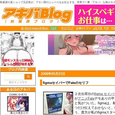
秋葉原の某ショップ元店長が、アキバ系のニュースをお伝えする、世界で一番「アキバ」な個人サ
2008年05月23日
figmaセイバーでFateのセリフ
２次出荷分の
figma セイバ
が
アニメFate
デモありの平
と気がついた。figmaは
つだけ伝えておかないと。f
う、貴方が私のfigmaス