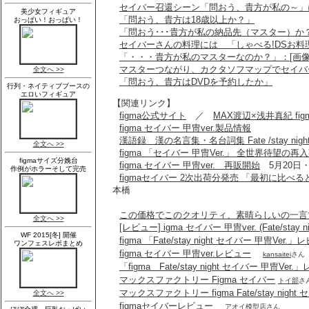
セイバー召還シーン「問おう、貴方が私の～」
「問おう、貴方は18歳以上か？」
「問おう･･･貴方が私の納品先（マスター）か？」
セイバーさんの料理には 「しゃべる!DSお料
「・・・貴方が私のマスターなのか？」：[画像
マスターつながり、カクタソフマップでセイ
「問おう、貴方はDVDを予約したか」
【関連リンク】
figma公式サイト
／
MAX渡辺×浅井真紀 fi
figma セイバー 甲冑ver.製品情報
漢語録 漢の名言集・名台詞集 Fate /stay nigh
figma 「セイバー 甲冑Ver.」 全世界待望の
figma セイバー 甲冑ver. 再販開始
5月20日
figmaセイバー 2次出荷分発売 「最初に比べ
本橋
この価格でこのクオリティ、素晴らしいの一言
[レビュー] igma セイバー 甲冑ver. (Fate/stay ni
figma 「Fate/stay night セイバー 甲冑Ver.
figma セイバー 甲冑ver.レビュー
kansaitei
さん
「figma Fate/stay night セイバー 甲冑Ver
マックスファクトリー Figma セイバー
トイ部
さ
マックスファクトリー figma Fate/stay night 
figmaセイバーレビュー
アオイ模型店
さん