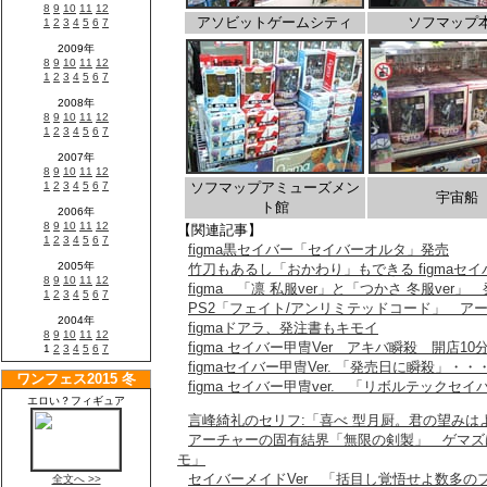
アソビットゲームシティ
ソフマップ
ソフマップアミューズメン
宇宙船
ト館
【関連記事】
figma黒セイバー「セイバーオルタ」発売
竹刀もあるし「おかわり」もできる figmaセイバ
figma 「凛 私服ver」と「つかさ 冬服ver」
PS2「フェイト/アンリミテッドコード」 ア
figmaドアラ、発注書もキモイ
figma セイバー甲冑Ver アキバ瞬殺 開店1
figmaセイバー甲冑Ver. 「発売日に瞬殺」・
figma セイバー甲冑ver. 「リボルテックセ
言峰綺礼のセリフ:「喜べ 型月厨。君の望みは
アーチャーの固有結界「無限の剣製」 ゲマズ
モ」
セイバーメイドVer 「括目し覚悟せよ数多の