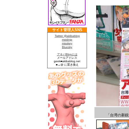
「台湾の新鋭