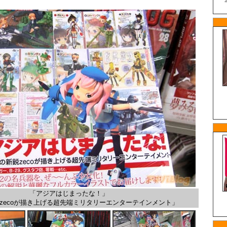
「アジアはじまったな！」
zecoが描き上げる超先端ミリタリーエンターテインメント」