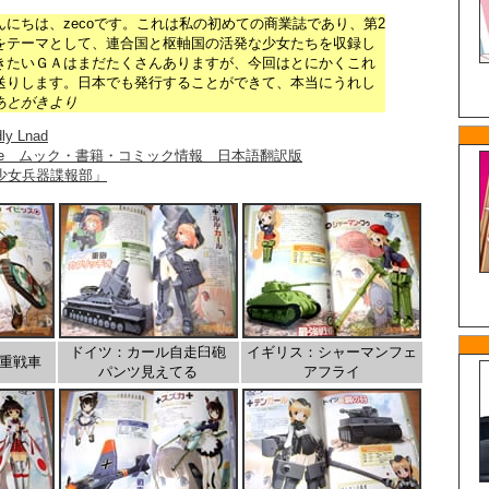
んにちは、zecoです。これは私の初めての商業誌であり、第2
をテーマとして、連合国と枢軸国の活発な少女たちを収録し
きたいＧＡはまだたくさんありますが、今回はとにかくこれ
送りします。日本でも発行することができて、本当にうれし
とがきより
y Lnad
line ムック・書籍・コミック情報 日本語翻訳版
「少女兵器諜報部」
ドイツ：カール自走臼砲
イギリス：シャーマンフェ
s重戦車
パンツ見えてる
アフライ