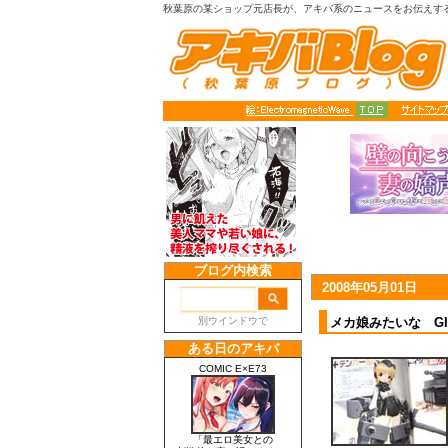
秋葉原の某ショップ元店長が、アキバ系のニュースをお伝えす
2008年05月01日
メカ娘みたいな GI