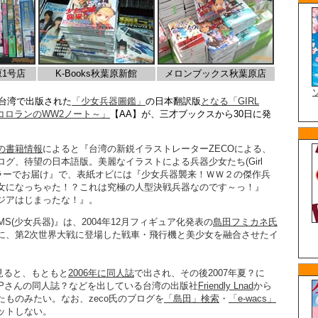
1号店
K-Books秋葉原新館
メロンブックス秋葉原店
台湾で出版された
「少女兵器圖鑑」
の日本翻訳版
となる「GIRL
コロランのWW2ノート～」
【AA】が、三才ブックスから30日に発
の書籍情報
によると『台湾の新鋭イラストレーターZECOによる、
グ、待望の日本語版。美麗なイラストによる兵器少女たち(Girl
ルカラーでお届け』で、表紙オビには『少女兵器襲来！ＷＷ２の傑作兵
女になっちゃた！？これは究極の人型決戦兵器なのです～っ！』
ジアはじまったな！』。
ARMS(少女兵器)』は、2004年12月フィギュア化発表の
島田フミカネ氏
に、第2次世界大戦に登場した戦車・飛行機と美少女を融合させたイ
見ると、もともと
2006年に同人誌
で出され、その後2007年夏？に
OPさんの同人誌？などを出している台湾の出版社
Friendly Lnad
から
たものみたい。なお、zeco氏のブログを
「島田」検索
・
「e-wacs」
ットしない。