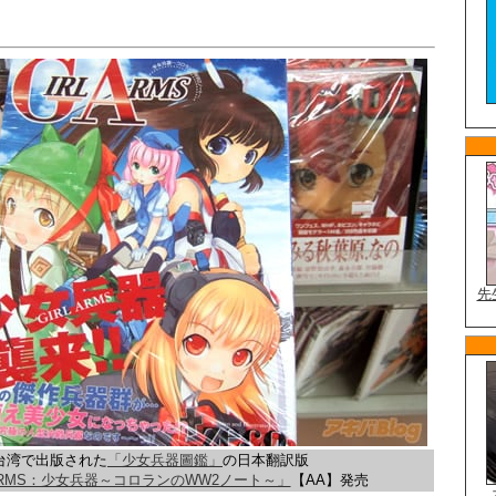
台湾で出版された
「少女兵器圖鑑」
の日本翻訳版
 ARMS：少女兵器～コロランのWW2ノート～」
【AA】発売