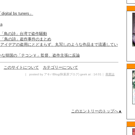
tal bs tuners」
ia
ス：「鳥の詩」台湾で盗作騒動
曲「鳥の詩」盗作事件のまとめ
はアイデアの盗用にとどまらず、丸写しのような作品まで流通してい
いな韓国の「テコンＶ」監督、盗作主張に反論
このサイトについて
カテゴリーについて
| posted by アキバBlog(秋葉原ブログ) geek at : 14:01｜
商業誌
このエントリーのトップへ▲