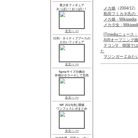
メカ娘
（2004/12）
島田フミカネ氏の「digi
メカ娘 - Wikipedia
メカ少女 - Wikiped
ITmediaニュー
AIRオープニング
テコンV 韓国で
た
マジンガーＺみた