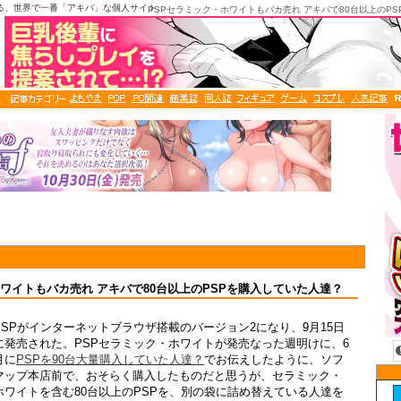
る、世界で一番「アキバ」な個人サイト
PSPセラミック・ホワイトもバカ売れ アキバで80台以上のP
ホワイトもバカ売れ アキバで80台以上のPSPを購入していた人達？
PSPがインターネットブラウザ搭載のバージョン2になり、9月15日
に発売された。PSPセラミック・ホワイトが発売なった週明けに、6
月に
PSPを90台大量購入していた人達？
でお伝えしたように、ソフ
マップ本店前で、おそらく購入したものだと思うが、セラミック・
ホワイトを含む80台以上のPSPを、別の袋に詰め替えている人達を