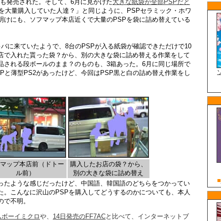
】も発売された。そして、6月に見かけた
大きな紙袋が全部PSPだと
Pを大量購入していた人達？」と同じように、PSPセラミック・ホワ
明けにも、ソフマップ本店近くで大量のPSPを袋に詰め替えている
バに来ていたようで、8台のPSPが入る紙袋が確認できただけで10
店で入れた貰った袋？から、別の大きな袋に詰め替える作業をして
品される段ボールのまま？のものも、3箱あった。6月に同じ場所で
Pと薄型PS2があったけど、今回はPSP黒と白の詰め替え作業をし
マップ本店前（ドトー
購入したお店の袋？から、
ル前）
別の大きな袋に詰め替え
ったような感じだったけど、中国語、韓国語のどちらをつかってい
た。こんなに沢山のPSPを購入してどうするのかについても、本人
ので不明。
ムボーイミクロ
や、
14日発売のFF7AC
と比べて、インターネットブ