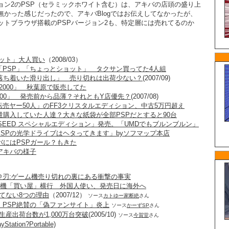
ョン2のPSP（セラミックホワイト含む）は、アキバの店頭の盛り上
無かった感じだったので、アキバBlogではお伝えしてなかったが、
ットブラウザ搭載のPSPバージョン2も、特定層には売れてるのか
ィット」大人買い
（2008/03）
「PSP」「ちょっとショット」 タクサン買ってた4人組
「落ち着いた滑り出し」 売り切れは出荷少ない？
(2007/09)
-2000」 秋葉原で販売してた
2000」 発売前から品薄？それともY店優先？
(2007/08)
売ヤー50人」のFF3クリスタルエディション、中古5万円超え
量購入していた人達？大きな紙袋が全部PSPだとすると90台
SEED スペシャルエディション」発売。「UMDでもブルンブルン」
SPの光学ドライブはヘタってきます」byソフマップ本店
バにはPSPガール？もきた
アキバの様子
＠刃:ゲーム機売り切れの裏にある衝撃の事実
：ゲーム機「買い屋」横行 外国人使い、発売日に海外へ
勝てない8つの理由
（2007/12）
ソース
カトゆー家断絶
さん
：PSP絶賛の「偽ファンサイト」炎上
ソース
かーずSP
さん
界生産出荷台数が1,000万台突破
(2005/10)
ソース
今賀堂
さん
Station?Portable)