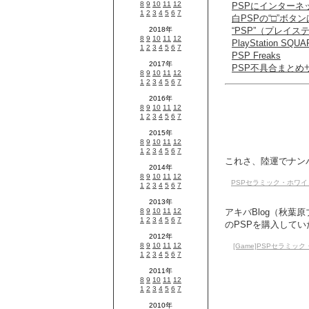
PSPにインター
白PSPの“□”ボタ
“PSP”（プレイ
PlayStation 
PSP Freaks
PSP不具合まとめ
これさ、陸運でナンバ
PSPセラミック・ホワイ
アキバBlog（秋葉
のPSPを購入してい
[Game]PSPセラミ