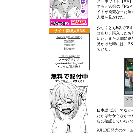
ク・ホワイト
【AA
すると90台
の「PS
イトが発売なった週
人達を見かけた。
少なくとも5名でアキ
コあり、購入したお
いた。また店舗に納
見かけた時には、PS
ていた。
ソフ
日本語は話してなか
たかは分からなかっ
らに確認していない
9月13日発売のゲー