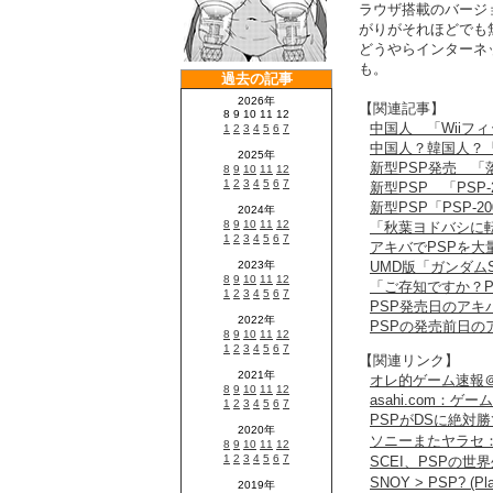
ラウザ搭載のバージ
がりがそれほどでも
どうやらインターネ
も。
【関連記事】
中国人 「Wiiフ
中国人？韓国人？
新型PSP発売 
新型PSP 「PSP
新型PSP「PSP-
「秋葉ヨドバシに転
アキバでPSPを大
UMD版「ガンダム
「ご存知ですか？P
PSP発売日のアキ
PSPの発売前日の
【関連リンク】
オレ的ゲーム速報
asahi.com
PSPがDSに絶対
ソニーまたヤラセ
SCEI、PSPの世
SNOY > PSP? (Play