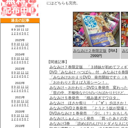
にはどちらも完売。
みなみけ２巻限定版
【RA】
み
2999円
【関連記事】
みなみけ７巻限定版 「３姉妹が初めてフィギ
DVD「みなみけ べつばら」付 みなみけ６巻
「みなみけおかえりDVD 発売開始です☆（
「おかわりと言えば入浴シーン！」
みなみけ～おかわり～DVD１巻発売 変わっ
「世の中、不愉快なだけのバカばかりだけど、
みなみけ５巻発売 「積み過ぎでワロタ」
みなみけ ほさか祭り 「（ ﾟ∀ﾟ）彡ほさか
みなみけDVD２巻発売 「とうとう奴が登場！
DVDみなみけ１巻発売 「少し（？）おもしろ
みなみけふぁんぶっく発売 「買ったあとの文
みなみけ3巻 「読めばのんびりとダメな人に