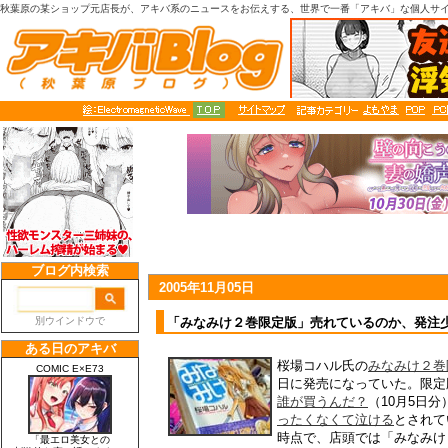
秋葉原の某ショップ元店長が、アキバ系のニュースをお伝えする、世界で一番「アキバ」な個人サ
2005年11月05日
「みなみけ２巻限定版」売れているのか、発注
桜場コハル氏の
みなみけ２巻
日に発売になっていた。限定
誰が買うんだ？
（10月5日
ったくなくて泣ける
とされて
時点で、店頭では「みなみけ