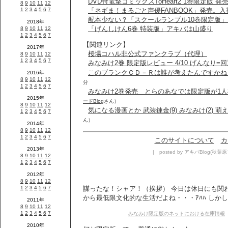
DVD付電撃コミックスToHeart2 1巻限定版 発
「ネギま！まるごと声優FANBOOK」発売。
配本少ない？「スクールランブル10巻限定版」
「げんしけん6巻 特装版」アキバは山盛り
【関連リンク】
桜場コハル非公式ファンクラブ（代理）
みなみけ2巻 限定版レビュー 4/10 げんなり=
このブランクＣＤ－Ｒは誰が考えたんですかね
分
みなみけ2巻発売 とらのあなでは限定版が1人
ードBlog
さん）
気になる漫画とか 武装錬金(9) みなみけ(2) 
ん）
このサイトについて
カ
| posted by アキバBlog(秋葉原ブロ
謀ったな！シャア！（挨拶） 今日は休日にも関
から最低限文化的な生活だよね・・・ｱﾊﾊ しかし
みなみけ限定版のネットにおける在庫情報