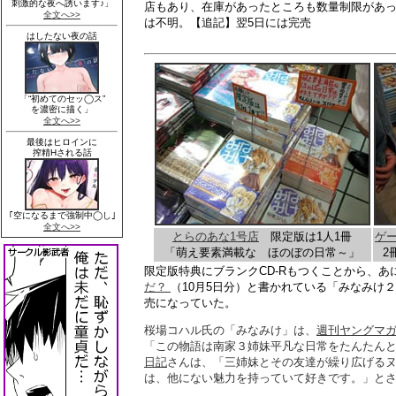
店もあり、在庫があったところも数量制限があ
は不明。【追記】翌5日には完売
とらのあな1号店
限定版は1人1冊
ゲ
「萌え要素満載な ほのぼの日常～」
2
限定版特典にブランクCD-Rもつくことから、あ
だ？
（10月5日分）と書かれている「みなみけ２
売になっていた。
桜場コハル氏の「みなみけ」は、
週刊ヤングマ
「この物語は南家３姉妹平凡な日常をたんたん
日記
さんは、「三姉妹とその友達が繰り広げる
は、他にない魅力を持っていて好きです。」と