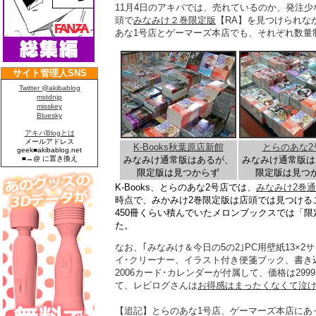
11月4日のアキバでは、売れているのか、発注
頭で
みなみけ２巻限定版
【RA】を見つけられな
あな1号店とゲーマーズ本店でも、それぞれ数量
K-Books秋葉原店新館
とらのあな2
みなみけ通常版はあるが、
みなみけ通常版は
限定版は見つからず
限定版は見つ
K-Books、とらのあな2号店では、
みなみけ2巻
時点で、みかみけ2巻限定版は店頭では見つける
450冊くらい積んでいたメロンブックスでは「限
た。
なお、｢みなみけ＆今日の5の2｣PC用壁紙13×
イ･クリーナー、イラスト付き便箋ブック、書き込み
2006カード･カレンダーが付属して、価格は299
て、レビログさんは
お得感はまったくなくて泣
【追記】とらのあな1号店、ゲーマーズ本店にあ