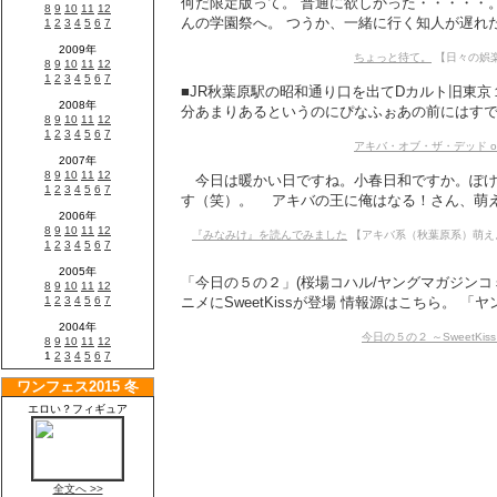
何だ限定版って。 普通に欲しかった・・・・・。
んの学園祭へ。 つうか、一緒に行く知人が遅れたた
ちょっと待て。
【日々の娯楽 
■JR秋葉原駅の昭和通り口を出てDカルト旧東京
分あまりあるというのにぴなふぉあの前にはすでに
アキバ・オブ・ザ・デッド on 
今日は暖かい日ですね。小春日和ですか。ぽけ
す（笑）。 アキバの王に俺はなる！さん、萌え
『みなみけ』を読んでみました
【アキバ系（秋葉原系）萌えよ公
「今日の５の２」(桜場コハル/ヤングマガジンコ
ニメにSweetKissが登場 情報源はこちら。 「ヤン
今日の５の２ ～SweetKiss 