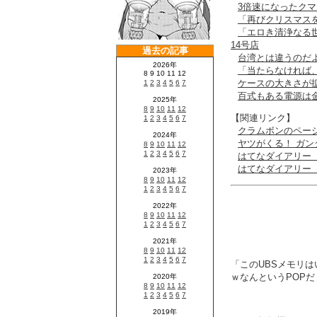
3倍速になったク
「再びクリスマスを祝
「エロき清浄なる
14号店
台湾とは違うのだ
「当たらなければ
ケースの大きさが
百式もある電源は
【関連リンク】
クラムボンのペー
ヤツがくる！ ガ
はてなダイアリー
はてなダイアリー
「このUBSメモリは
ｗなんというPOPだ