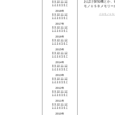
おばけ探知機とか、
モノＵＳＢメモリーが
イロモノＵＳ