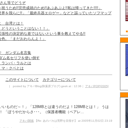
マさん等でどうぞ
うため!!完売成就のため!!あぷあぷよ!!私は帰ってきた!!!!」
世界を我らに!!」「最終兵器エロゲー」などと謳っていたソフマップ
よ 台湾とは！
、どうということはない！！」
拡張性の決定的な差ではないという事を教えてやる!!
金色。「まだおわらんよ！」
ジ ガンダム名言集
ンダム名セリフを使い倒す
 ランバ・ラルとは
 マ・クベとは
このサイトについて
カテゴリーについて
| posted by アキバBlog(秋葉原ブログ) geek at : 12:36｜
アキバPOP[2005]
いいものだ～！」「128MBとは違うのだよ！128MBとは！」 うは
！ 「ぼうやだからさ･･･。（保護者機能（ペアレ...
アキバ関係
【Re: あのバカは荒野を目指す】 at 2005年11月02日 23:19