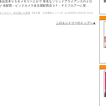
食品見本ＵＳＢメモリーとかで 有名なソリッドアライアンスのイロ
 名駅西・ビックカメラ名古屋駅西店３Ｆ・ＰＣフロアーに登...
Ｂメモリー 名古屋にも登場
【名古屋・大須電波ニュース】 at 2005年11月02日 23:41
このエントリーのトップへ▲