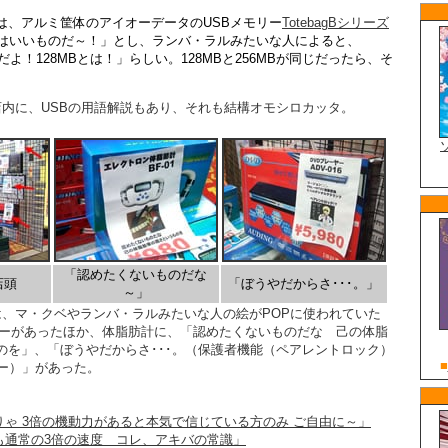
は、アルミ筐体のアイオーデータのUSBメモリー
TotebagBシリーズ
リはいいものだ～！」とし、ランバ・ラルみたいな人によると、
だよ！128MBとは！」らしい。128MBと256MBが同じだったら、そ
店内に、USBの用語解説もあり、それも結構オモシロカッタ。
「認めたくないものだな
店頭
「ぼうやだからさ･･･。」
～」
には、マ・クベやランバ・ラルみたいな人の絵がPOPに使われていた
モリーがあったほか、体脂肪計に、「認めたくないものだな 己の体脂
のを」、「ぼうやだからさ･･･。（保護者機能（ペアレントロック）
ヤー）」があった。
ゃ 3倍の機動力があると本気で信じている方のみ ご自由に～」
も通常の3倍の速度 コレ、アキバの常識」