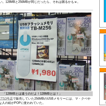
しい。128MBと256MBが同じだったら、それは困るかもｗ。
「128MBとは違うのだよ！128MBとは！」
ETS3号店
で販売していた256MBのUSBメモリーには、マ・クベや
な人の絵がPOPに使われていた。