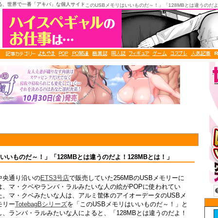
る、世界で一番「アキバ」な個人サイト
「このUSBメモリはいいものだ～！」「128MBとは違うのだよ
いいものだ～！」「128MBとは違うのだよ！128MBとは！」
中央通り沿いの
ETS3号店
で販売していた256MBのUSBメモリーに
は、マ・クベやランバ・ラルみたいな人の絵がPOPに使われてい
た。マ・クベみたいな人は、アルミ筐体のアイオーデータのUSBメ
モリー
TotebagBシリーズ
を「このUSBメモリはいいものだ～！」と
し、ランバ・ラルみたいな人によると、「128MBとは違うのだよ！