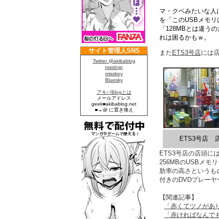
マ・クベみたいな人
を「このUSBメモ
「128MBとは違うの
れは困るかもｗ。
また
ETS3号店
には
ETS3号店 
ETS3号店の店頭
256MBのUSBメ
肪率の高さというも
付きのDVDプレー
【関連記事】
「赤くてツノがあり
「赤ければなんで