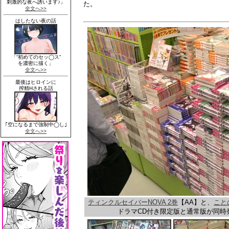
た。
ティンクルセイバーNOVA 2巻
【AA】と、
こと
ドラマCD付き限定版と通常版が同時