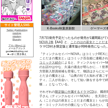
K-Books秋葉原新館
ゲーマーズ
7月7日発売予定だったものが発売が1週間延びて
NOVA 2巻
【AA】と、
ことのはの巫女とことだま
ラマCD付き限定版と通常版が同時発売になった
『ティンクルセイバーNOVA』はコミックREX
ことだまの魔女と』はコミック百合姫に連載さ
コミックス紹介
によると、ティンクルセイバーN
のお話やはやな、久遠の過去が明らかに…！世
方部新入部員候補も登場して、物語はさらにヒ
とだまの魔女とは、『山奥の社で人知れず過ご
ティ。二人が出会い、そして短い旅をする中で
噺…』となっている。
それぞれの
限定版に付属するドラマCD
は、國府
子さん（ティンクルセイバーNOVA）、生天目
ん（ことのはの巫女とことだまの魔女と）らが
オ・コミックスのその後になっているみたい。