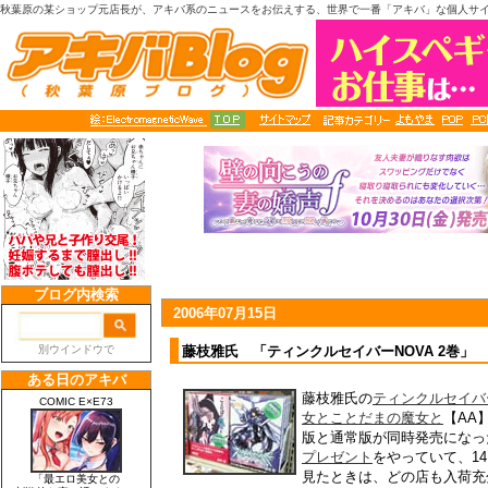
秋葉原の某ショップ元店長が、アキバ系のニュースをお伝えする、世界で一番「アキバ」な個人サ
2006年07月15日
藤枝雅氏 「ティンクルセイバーNOVA 2巻
藤枝雅氏の
ティンクルセイバー
女とことだまの魔女と
【AA
版と通常版が同時発売になっ
プレゼント
をやっていて、1
見たときは、どの店も入荷充