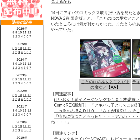
見えるかも
14日にアキバのコミックス取り扱い店を見たと
NOVA 2巻 限定版』と、『ことのはの巫女と
いたところには気が付かなかった。またとらのあ
やっていた。
ことのはの巫女とことだま
ティ
の魔女と
【AA】
【関連記事】
けいおん！紬イメージソングを１０１枚爆買い
ComicREX新創刊 「アキバっ子としてこの
ｉｍ＠ｓのほんＤＵＯ 「さすがDUO！～そ
「待ちに待つこともう何年・・・アハハ・・・
ね・・・」
【関連リンク】
ティンクルセイバーNOVA(2) レビュー
真・業