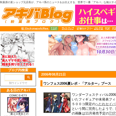
秋葉原の某ショップ元店長が、アキバ系のニュースをお伝えする、世界で一番「アキバ」な個人サ
2006年08月21日
ワンフェス2006夏レポ・「アルター」ブース
ワンダーフェスティバル200
いたフィギュアや未発表フィ
５００コ限定の
へたれセイバ
という間に完売したようで、
の画像は11月発売予定の
TY