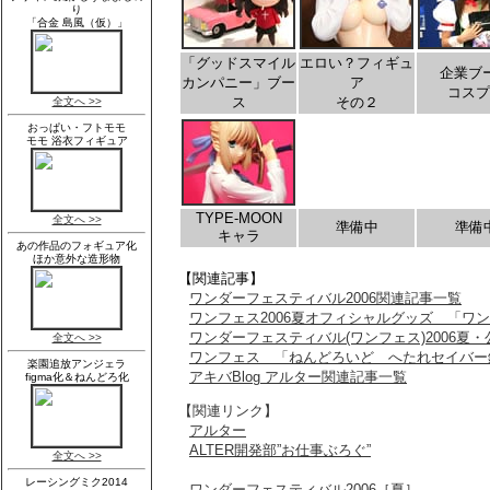
「グッドスマイル
エロい？フィギュ
企業ブ
カンパニー」ブー
ア
コスプ
ス
その２
TYPE-MOON
準備中
準備
キャラ
【関連記事】
ワンダーフェスティバル2006関連記事一覧
ワンフェス2006夏オフィシャルグッズ 「ワン
ワンダーフェスティバル(ワンフェス)2006夏
ワンフェス 「ねんどろいど へたれセイバー鎧
アキバBlog アルター関連記事一覧
【関連リンク】
アルター
ALTER開発部”お仕事ぶろぐ”
ワンダーフェスティバル2006［夏］