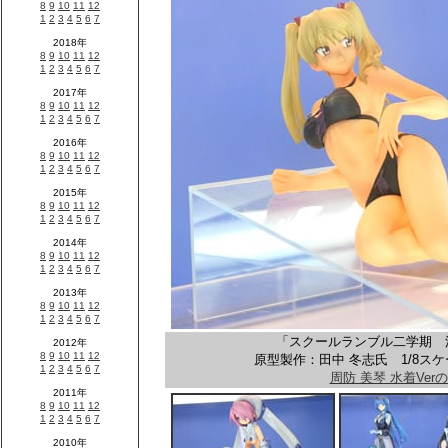
「スクールランブル二学期 沢近
原型製作：田中 冬志氏 1/8スケー
周防 美琴 水着Ver