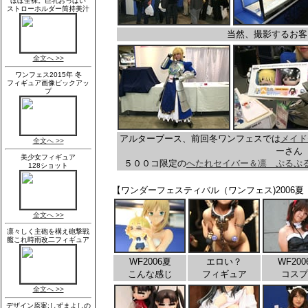
当然、撮影するお客
アルターブース、前回冬ワンフェスでは
メイド
ーさん
５００コ限定の
へたれセイバー＆凛 ぷるぷ
【ワンダーフェスティバル（ワンフェス)2006
WF2006夏
エロい？
WF200
こんな感じ
フィギュア
コスプ