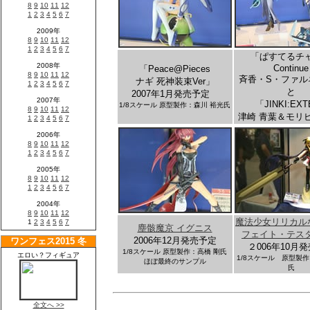
「ぱすてるチ
Continue
「
Peace@Pieces
斉香・S・ファル
ナギ 死神装束Ver」
と
2007年1月発売予定
「JINKI:EX
1/8スケール 原型製作：森川 裕光氏
津崎 青葉＆モリ
魔法少女リリカルな
塵骸魔京 イグニス
フェイト・テス
2006年12月発売予定
２006年10月
1/8スケール 原型製作：高橋 剛氏
1/8スケール 原型製作
ほぼ最終のサンプル
氏