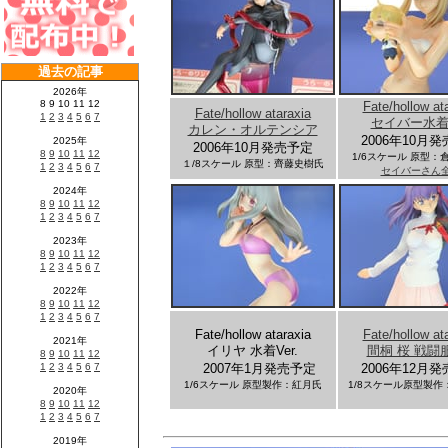
Fate/hollow at
Fate/hollow ataraxia
セイバー水着V
カレン・オルテンシア
2006年10月
2006年10月発売予定
1/6スケール 原型：
１/8スケール 原型：齊藤史樹氏
セイバーさん
Fate/hollow ataraxia
Fate/hollow at
イリヤ 水着Ver.
間桐 桜 戦闘服V
2007年1月発売予定
2006年12月
1/6スケール 原型製作：紅月氏
1/8スケール原型製作