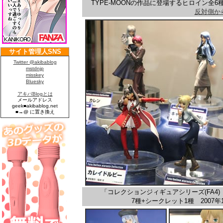
TYPE-MOONの作品に登場するヒロイン全6種
反対側か
「コレクションジィギュアシリーズ(FA4) Fate/hol
7種+シークレット1種 2007年