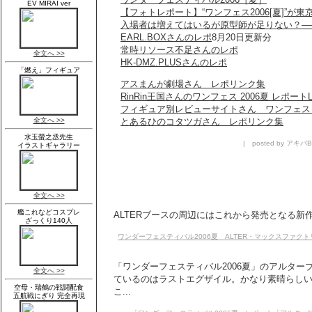
【フォトレポート】“ワンフェス2006[夏]”が
入場者は増えてはいるが原型師が足りない？――
EARL.BOXさんのレポ
8月20日更新分
常時リソース不足さんのレポ
HK-DMZ.PLUSさんのレポ
アスまんが劇場さん レポリンク集
RinRin王国さんのワンフェス 2006夏 レポートL
フィギュア別レビューサイトさん ワンフェス
とあるひのコタツガさん レポリンク集
| posted by アキバBl
ALTERブースの周辺にはこれから発売となる新作
ワンダーフェスティバル2006夏 ALTER・マックスファク
「ワンダーフェスティバル2006夏」のアルタ
ているのはラストエグザイル。かなり素晴らし
こ...