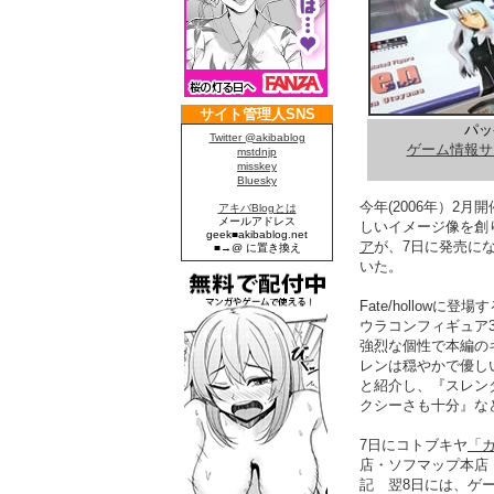
パ
ゲーム情報サ
今年(2006年）2月
しいイメージ像を創
ア
が、7日に発売に
いた。
Fate/hollowに登
ウラコンフィギュア
強烈な個性で本編の
レンは穏やかで優し
と紹介し、『スレン
クシーさも十分』な
7日にコトブキヤ
「
店・ソフマップ本店
記 翌8日には、ゲ