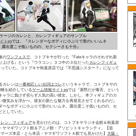
ッケージのカレンと、カレンフィギュアのサンプル
イトeg
では、『スレンダーなボディに小ぶりで形のいいムネ
露出度こそ低いものの、セクシーさも十分』
開催の
ワンフェスで
、コトブキヤが行った『Fateキャラのそれぞれ新
り上げる』という『ウラコン』３コ中の３位だった
カレンフィギュ
なっていた。コトブキヤ秋葉原店では『不思議シスター？』になって
場するカレンは
一番相応しい台詞はコレ
というキャラで、コトブキヤの
3種を紹介している
ゲーム情報サイトeg
では『寡黙だが毒舌、という
キャラに負けず劣らず人気の高い彼女。しかし、本フィギュアのカ
い微笑みを浮かべ、彼女の新たな魅力を再発見させてくれるのだ』
ダーなボディに小ぶりで形のいいムネ。露出度こそ低いものの、セ
どとしていた。
カレン」フィギュア
を見かけたのは、コトブキヤラジオ会館＆秋葉原
・ヤマギワソフト館＆アニメ館・アソビットキャラシティ。【追
ーマーズ本店・とら本店・ヤマギワソフトＡ館でも見かけた】
大阪・