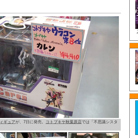
ィギュア
が、7日に発売。
コトブキヤ秋葉原店
では「不思議シスタ