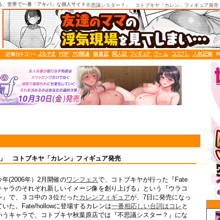
る、世界で一番「アキバ」な個人サイト
「不思議シスター？」 コトブキヤ「カレン」フィギュア発売
」 コトブキヤ「カレン」フィギュア発売
今年(2006年）2月開催の
ワンフェス
で、コトブキヤが行った『Fate
キャラのそれぞれ新しいイメージ像を創り上げる』という『ウラコ
ン』で、３コ中の３位だった
カレンフィギュア
が、7日に発売になっ
ていた。Fate/hollowに登場するカレンは
一番相応しい台詞はコレ
と
いうキャラで、コトブキヤ秋葉原店では『不思議シスター？』にな