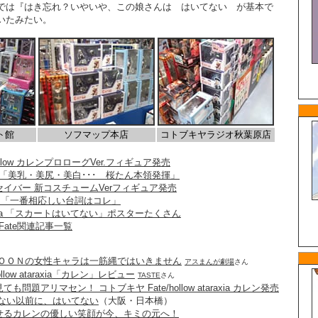
では『はき忘れ？いやいや、この娘さんは はいてない が基本で
いたみたい。
ト館
ソフマップ本店
コトブキヤラジオ秋葉原店
ollow カレンプロローグVer.フィギュア発売
 「美乳・美尻・美白･･･ 桜たん本領発揮」
イバー 新コスチュームVerフィギュア発売
 カレン 「一番相応しい台詞はコレ」
ataraxia 「スカートはいてない」ポスターたくさん
年Fate関連記事一覧
ＭＯＯＮの女性キャラは一筋縄ではいきません
アスまんが劇場
さん
ollow ataraxia「カレン」レビュー
TASTE
さん
問題アリマセン！ コトブキヤ Fate/hollow ataraxia カレン発売
げない以前に、はいてない
（大阪・日本橋）
せるカレンの優しい笑顔が今、キミの元へ！