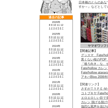
日本橋のとらのあな
すか～』などとして
ヤマギワソフ
【関連記事】
グッスマ Fate/h
黒くない桜のPOP
「後ろ向き」な、セ
Fate/hollow
Fate/hollow 
アキバBlog 2006
【関連リンク】
さすがＴＹＰＥ-
コトブキヤ Fate/h
エロエロしい目で見ても
カレン 脱げる脱
強烈な罵声を浴び