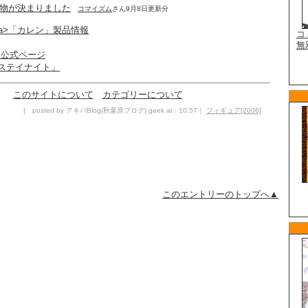
り物が決まりました
コマイズム
さん9月8日更新分
taraxia>「カレン」製品情報
ght」公式ページ
ステイナイト」
このサイトについて
カテゴリーについて
| posted by アキバBlog(秋葉原ブログ) geek at : 10:57｜
フィギュア[2006]
このエントリーのトップへ▲