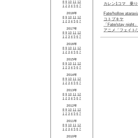
カレン1コマ 乗
Fate/hollow a
コトブキヤ
「Fate/stay ni
アニメ「フェイト/