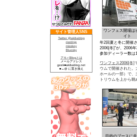
ワンフェス開場は
イト
年2回夏と冬に開催
2006[冬]”が、2
参加ディーラー数は1
ワンフェス2006[冬]
ウムで開催された。
ホールの一部）で、
トリウムを上から眺
目的のブースに走