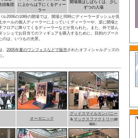
開場後はしばらくは、少し
先頭集団
に上からは下にくるディー
ずつの入場
ラー
ル2006の10時の開場では、開場と同時にディーラーダッシュが見
上ホールの個人ディーラーに上っていくディーラーや、逆に開場と
下フロアに降りてくるディーラーなどが見られた。また、外で並ん
ダッシュでお目当てのフィギュアを購入するために、目的のブース
たのは、いつもの光景。
は、
2005年夏のワンフェスなどで販売
されたオフィシャルグッズの
た。
グッドスマイルカンパニー
オーガニック
＆
マックスファクトリー
(開
場前）