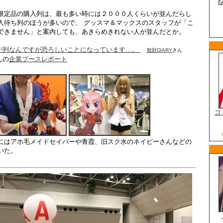
限定品の購入列は、最も多い時には２０００人くらいが並んだらし
入待ち列のほうが多いので、 グッスマ＆マックスのスタッフが「こ
できません」と案内しても、あきらめきれない人が並んだとか。
が列なんですが恐ろしいことになっています…。
散財DIARY
さん
んの
企業ブースレポート
にはアホ毛メイドセイバーや青霞、旧スク水のネイビーさんなどの
いた。