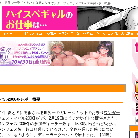
る、世界で一番「アキバ」な個人サイト
ワンダーフェスティバル2006冬レポ 概要
バル2006冬レポ 概要
年2回夏と冬に開催される世界一のガレージキットのお祭り
ワンダー
フェスティバル2006[冬]
が、2月19日にビッグサイトで開催された。
ワンフェス2006冬の参加ディーラー数は、1500以上だったみたい。
ワンフェス後、数日経過しているけど、全体を通した感じについ
て。いつものように、ディーラーダッシュで始まった。【関連】