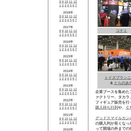
コナミ
トイズプランニ
&
とらのあ
企業ブースを集めた
ァクトリー、タカラ
フィギュア販売を行
購入待ち行列
や、
Ｃ
グッドスマイルカン
の購入列が長くなっ
って開場の外までの