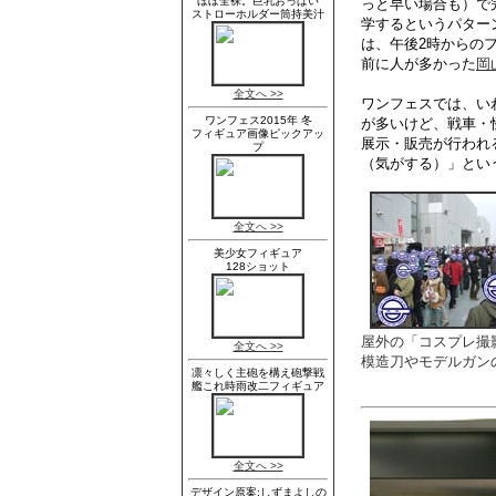
っと早い場合も）で
学するというパターン
は、午後2時からの
前に人が多かった
岡
ワンフェスでは、い
が多いけど、戦車・
展示・販売が行われ
（気がする）」とい
屋外の「コスプレ撮
模造刀やモデルガン