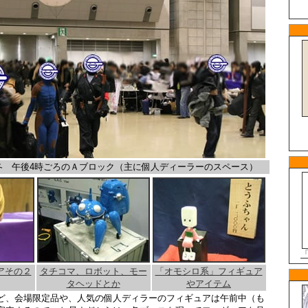
6冬 午後4時ごろのＡブロック（主に個人ディーラーのスペース）
アその２
タチコマ、ロボット、モー
「オモシロ系」フィギュア
タヘッドとか
やアイテム
ど、会場限定品や、人気の個人ディラーのフィギュアは午前中（も