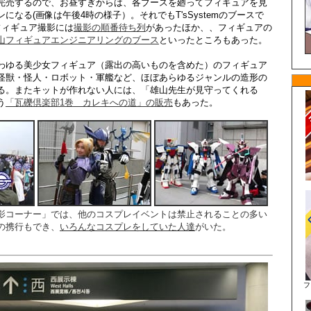
完売するので、お昼すぎからは、各ブースを廻ってフィギュアを見
になる(画像は午後4時の様子）。それでもT'sSystemのブースで
フィギュア撮影には
撮影の順番待ち列
があったほか、、フィギュアの
山フィギュアエンジニアリングのブース
といったところもあった。
わゆる美少女フィギュア（露出の高いものを含めた）のフィギュア
怪獣・怪人・ロボット・軍艦など、ほぼあらゆるジャンルの造形の
る。またキットが作れない人には、「雄山先生が見守ってくれる
う
「瓦礫倶楽部1巻 カレキへの道」の販売
もあった。
影コーナー」では、他のコスプレイベントは禁止されることの多い
の携行もでき、
いろんなコスプレをしていた人達
がいた。