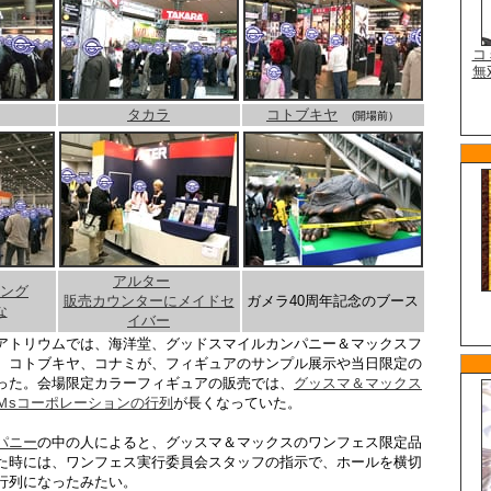
タカラ
コトブキヤ
(開場前）
アルター
ング
販売カウンターにメイドセ
ガメラ40周年記念のブース
な
イバー
アトリウムでは、海洋堂、グッドスマイルカンパニー＆マックスフ
、コトブキヤ、コナミが、フィギュアのサンプル展示や当日限定の
った。会場限定カラーフィギュアの販売では、
グッスマ＆マックス
Ｍsコーポレーションの行列
が長くなっていた。
パニー
の中の人によると、グッスマ＆マックスのワンフェス限定品
た時には、ワンフェス実行委員会スタッフの指示で、ホールを横切
行列になったみたい。