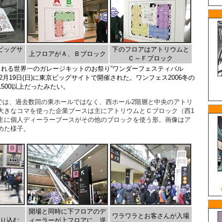
ビッグサ
下のフロアはアトリウムと
上フロアがＡ、Ｂブロック
Ｃ～Ｆブロック
される世界一のガレージキットのお祭り”ワンダーフェスティバル
006年2月19日(日)に東京ビッグサイトで開催された。ワンフェス2006冬の
500以上だったみたい。
では、過去数回の東ホールではなく、西ホール2階層と中央のアトリ
大きなコマを使った企業ブースは主にアトリウムとＣブロック（西1
主に個人ディーラーブースがその他の
ブロック
を使う形。画像はア
めた様子。
開場と同時に下フロアのデ
ワラワラとお客さんが入場
り込む
ィーラーが上フロアに。逆