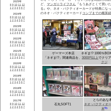
ど、
マンガ☆ライフさん
『もうあざとくて買い
る』や、ネオ・パクティオーカードが特典にな
のネオ・パクティオーカード
コンプまでの概算
ゲーマーズ本店 ネギま!? 1000％B
「ネギま!?」関連商品を、
3000円以上
でクリア
クジ
とらのあな
石丸SOFT1
ネオ･パクティオ
本