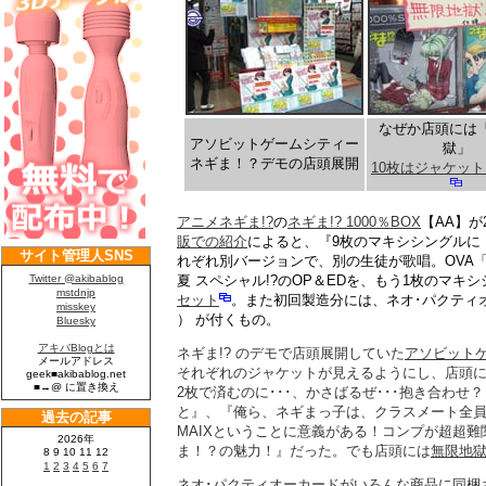
なぜか店頭には
アソビットゲームシティー
獄」
ネギま！？デモの店頭展開
10枚はジャケッ
アニメネギま!?
の
ネギま!? 1000％BOX
【AA】が
販での紹介
によると、『9枚のマキシシングルに「100
れぞれ別バージョンで、別の生徒が歌唱。OVA「ネ
夏 スペシャル!?のOP＆EDを、もう1枚のマキ
セット
。また初回製造分には、ネオ･パクティ
） が付くもの。
ネギま!? のデモで店頭
展開
していた
アソビット
それぞれのジャケットが見えるようにし、店頭に
2枚で済むのに･･･、かさばるぜ･･･抱き合わ
と』、『俺ら、ネギまっ子は、クラスメート全
MAIXということに意義がある！コンプが超超難
ま！？の魅力！』だった。でも店頭には
無限地
ネオ･パクティオーカードがいろんな商品に同梱