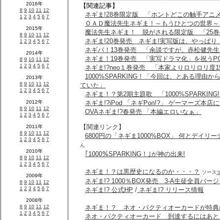
【関連記事】
ネギま!28巻限定版 「ホントどこの触手アニ
ＯＡＤ魔法先生ネギま！～もうひとつの世界～
魔法先生ネギま！ 脱がされる限定版 「25
ネギま!20巻発売 ネギま!実写版は、やっぱ
ネギパ！13巻発売 「余談ですが、赤松健先生
ネギま！19巻発売 「実写ドラマ化」を祝うP
ネギま!?neo１巻発売 「本家よりロリロリ度1
1000%SPARKING！「今回は、とある理
ていた」
ネギま！？第2期主題歌 「1000%SPARKING
ネギま!?iPod 「ネギPon!?」 ゲーマーズ本
OVAネギま!?春発売 「本編エロいなぁ」
【関連リンク】
6800円の「ネギま1000%BOX」 何とデイリー
ん
｢1000％SPARKING！｣が神の出来!
ネギま！？は黒歴史になるのか・・・？
ソース
ネギま!? 1000％BOX発売 3-A生徒全員バー
ネギま!? 公式HP
/
ネギま!? リリース情報
ネギま！？ ネオ・パクティオーカードが特典
ネオ・パクティオーカード 到達するにはあと