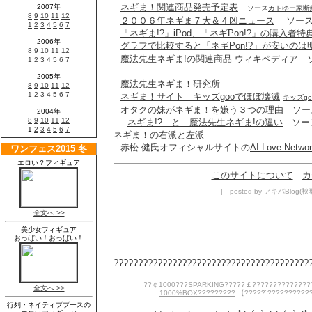
ネギま！関連商品発売予定表
ソース
カトゆー家断
２００６年ネギま７大＆４凶ニュース
ソー
「ネギま!?」iPod、「ネギPon!?」の購入者
グラフで比較すると「ネギPon!?」が安いのは
魔法先生ネギま!の関連商品 ウィキペディア
ソ
魔法先生ネギま！研究所
ネギま！サイト キッズgooでほぼ壊滅
キッズg
オタクの妹がネギま！を嫌う３つの理由
ソー
ネギま!? と 魔法先生ネギま!の違い
ソー
ネギま！の右派と左派
赤松 健氏オフィシャルサイトの
AI Love Netwo
このサイトについて
カ
| posted by アキバBlog(秋葉
?????????????????????????????????????????
??￠1000???SPARKING?????￡???????????????
1000%BOX?????????
【?????¨???????????