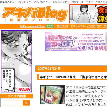
秋葉原の某ショップ元店長が、アキバ系のニュースをお伝えする、世界で一番「アキバ」な個人サ
2007年01月24日
ネギま!? 1000％BOX発売 「抱き合わせ？
アニメネギま!?
の主題歌CD1
が23日に発売になった。ア
のジャケットが見えるように
バム出せば2枚で済むのに･･
のは、パンピーの考えること