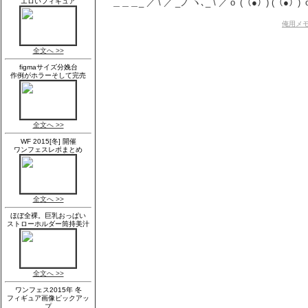
＿＿＿_ ／ \ ／ _ノ ヽ､_ \ ／ oﾟ(（●）) (（●）
俺用メモ