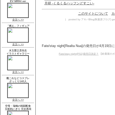
月研 -くるくるハッフンどすこい-
このサイトについて
カ
| posted by アキバBlog(秋葉原ブログ) geek
Fate/stay night[Realta Nua]の発売日が4月19
Fate/stay night(PS2)発売日決定？
【鈴鹿屋のガラク