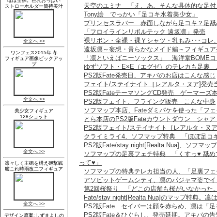
天空のユミナ 「え、あ、そんな具体的な足付
Tony絵 でっかい「足コキ水着美少女」
プリンセスラバー 赤面しながら足コキ？足舐
「フロイラインリボルテック 遠坂凛」発売
裸リボン・全裸・裸Ｙシャツ・乳もみ･･･コレ
遠坂凛～妄想・貴らかなメイド編～フィギュア
「凛といえばニーソックス」 海洋堂BOME
ゆずソフト・E×E（エグゼ）のテレカも足裏 エ
PS2版Fate発売日、アキバのお店はこんな感じ
フェイト/ステイナイト［レアルタ・ヌア]発売
PS2版FateテーマソングCD発売 ゲーマー
PS2版フェイト、フライング販売 こんな中身
ソフマップ本店、Fateダミパケを使った「フ
とら本店のPS2版Fateカウントダウン シャ
PS2版フェイト/ステイナイト［レアルタ・ヌ
クライミライ4、ソフマップ特典 「ほぼ足コ
PS2版Fate/stay night[Realta Nua]、ソ
ソフマップの足裏フェチ特典 「くすっ♥ 舐
って♥」
ソフマップの特典テレカ担当の人、「足裏フェ
アソビットゲームシティ、凛のパジャマ姿でイ
第2回桜祭り 「どこの店舗も桜がいなかった
Fate/stay night[Realta Nua]のマッ
PS2版Fate セイバーは顔を赤らめ、凛は「
PS2版Fate＆ひぐらし、発売延期。アキバの