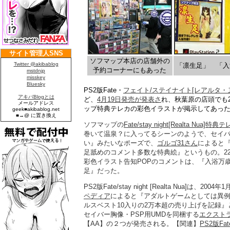
ソフマップ本店の店舗外の
「凛生足」 「入
予約コーナーにもあった
PS2版Fate・
フェイト/ステイナイト[レアルタ・
ど、
4月19日発売が発表さ
れ、秋葉原の店頭でも2
ップ特典テレカの彩色イラストが掲示してあっ
ソフマップの
Fate/stay night[Realta Nua]特典
巻いて温泉？に入ってるシーンのようで、セイ
い』みたいなポーズで、
ゴルゴ31さん
によると
足舐めのコメント多数な特典絵』というもの。2
彩色イラスト告知POPのコメントは、『入浴万
足』だった。
PS2版Fate/stay night [Realta Nua]は、2
ペディア
によると『アダルトゲームとしては異例の
ルスベスト10入りの2万本超の売り上げを記録』
セイバー胸像・PSP用UMDを同梱する
エクスト
【AA】の２つが発売される。【関連】
PS2版Fa