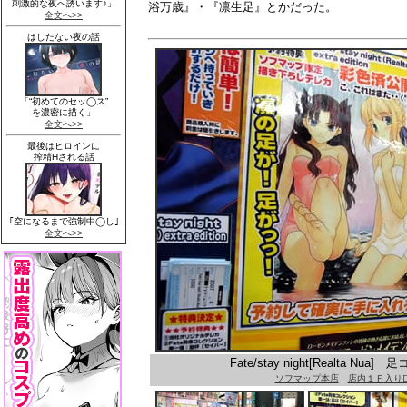
浴万歳』・『凛生足』とかだった。
Fate/stay night[Realta 
ソフマップ本店
店内１Ｆ入り