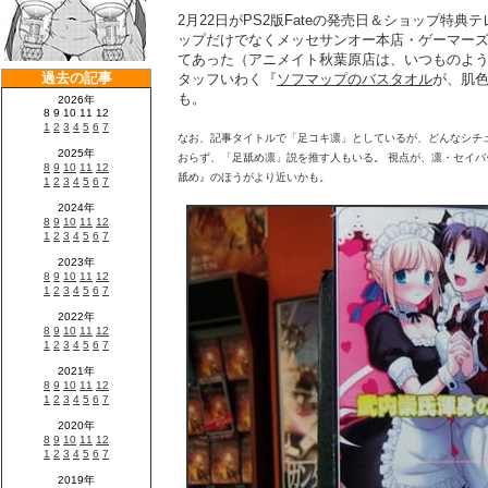
2月22日がPS2版Fateの発売日＆ショップ特
ップだけでなくメッセサンオー本店・ゲーマー
てあった（アニメイト秋葉原店は、いつものよ
タッフいわく『
ソフマップのバスタオル
が、肌
も。
なお、記事タイトルで「足コキ凛」としているが、どんなシチ
おらず、「足舐め凛」説を推す人もいる。 視点が、凛・セイ
舐め』のほうがより近いかも。