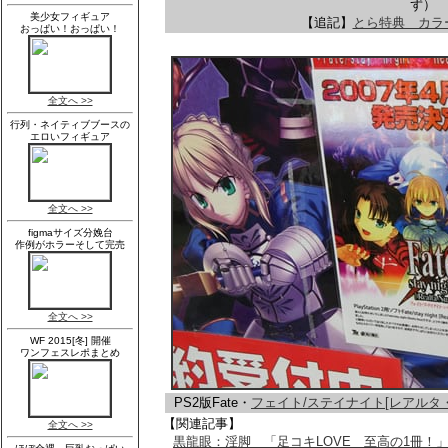
ず）
【追記】
とら特典 カラ
PS2版Fate・
フェイト/ステイナイト[レアルタ
【関連記事】
黒龍眼：淫脚 「足コキLOVE 至高の1冊！