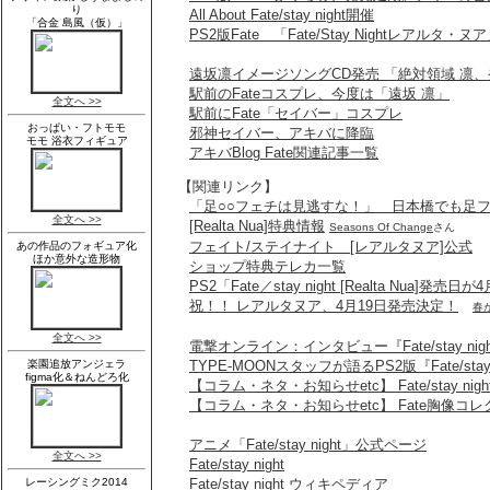
All About Fate/stay night開催
PS2版Fate 「Fate/Stay Nightレアルタ・
遠坂凛イメージソングCD発売 「絶対領域 凛
駅前のFateコスプレ、今度は「遠坂 凛」
駅前にFate「セイバー」コスプレ
邪神セイバー、アキバに降臨
アキバBlog Fate関連記事一覧
【関連リンク】
「足○○フェチは見逃すな！」 日本橋でも足
[Realta Nua]特典情報
Seasons Of Change
さん
フェイト/ステイナイト [レアルタヌア]公式
ショップ特典テレカ一覧
PS2「Fate／stay night [Realta Nua]発売
祝！！ レアルタヌア、4月19日発売決定！
春
電撃オンライン：インタビュー『Fate/stay night 
TYPE-MOONスタッフが語るPS2版『Fate/stay 
【コラム・ネタ・お知らせetc】 Fate/stay nigh
【コラム・ネタ・お知らせetc】 Fate胸像
アニメ「Fate/stay night」公式ページ
Fate/stay night
Fate/stay night ウィキペディア