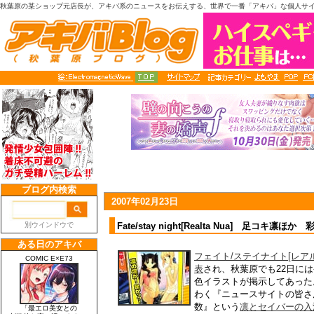
秋葉原の某ショップ元店長が、アキバ系のニュースをお伝えする、世界で一番「アキバ」な個人サ
2007年02月23日
Fate/stay night[Realta Nua] 足コキ凛
フェイト/ステイナイト[レア
表
され、秋葉原でも22日に
色イラストが掲示してあった
わく『ニュースサイトの皆さ
数』という
凛とセイバーの入