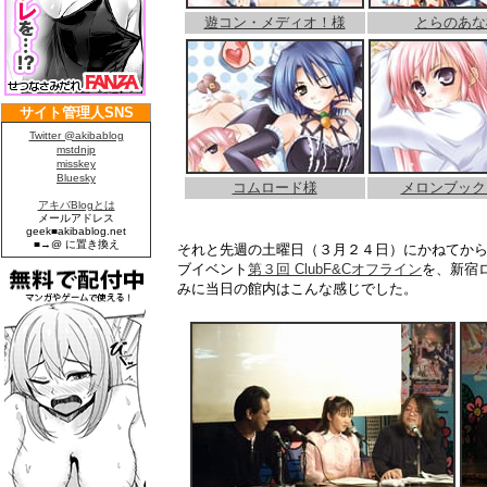
遊コン・メディオ！様
とらのあな
コムロード様
メロンブック
それと先週の土曜日（３月２４日）にかねてか
ブイベント
第３回 ClubF&Cオフライン
を、新宿
みに当日の館内はこんな感じでした。