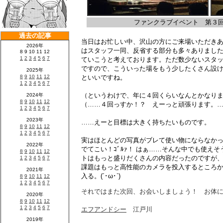
ファンクラブイベント 第３回 
当日はお忙しい中、沢山の方にご来場いただきあ
はスタッフ一同、反省する部分も多々ありまし
ていこうと考えております。ただ数少ないスタ
ですので、こういった場をもう少したくさん設
といいですね。
（というわけで、年に４回くらいなんとかなり
（……４回っすか！？ えーっと頑張ります。
……えーと目標は大きく持ちたいものです。
実はほとんどの写真がブレて使い物にならなかっ
でてこい！ｺﾞﾙｧ！ はぁ……そんな中でも使え
トはもっと盛りだくさんの内容だったのですが、
課題はもっと高性能のカメラを投入するところ
入る。(´･ω･`)
それではまた次回、お会いしましょう！ お体
エフアンドシー
江戸川