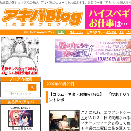
秋葉原の某ショップ元店長が、アキバ系のニュースをお伝えする、世界で一番「アキバ」な個人サ
2007年03月29日
【コラム・ネタ・お知らせetc】 「ぴあＴＯ
ントレポ
こんにちわ、
エフアンドシー
ム
が３月３１日で閉館される
ィナーレウィークと称して色
も今週の土曜日に足を運んで