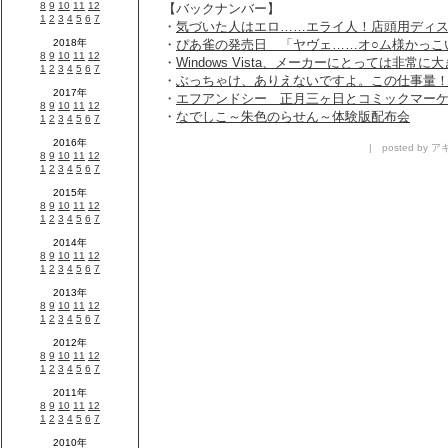
【バックナンバー】
・
気づいた人はエロ……エライ人！店頭用ディ
・
ぴあ雀の発売日 「ヤヴェ……オ○ム様かっこ
・
Windows Vista、メーカーにとっては非常に
・
ぶっちゃけ、ありえないですよ。この仕事量
・
エフアンドシー 正月三ヶ日とコミックマーケ
・
なでしこ～朱色のらせん～体験版配布会
| posted by アキ