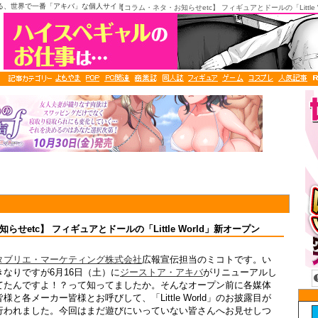
る、世界で一番「アキバ」な個人サイト
【コラム・ネタ・お知らせetc】 フィギュアとドールの「Little 
せetc】 フィギュアとドールの「Little World」新オープン
タブリエ・マーケティング株式会社
広報宣伝担当のミコトです。い
きなりですが6月16日（土）に
ジーストア・アキバ
がリニューアルし
てたんですよ！？って知ってましたか。そんなオープン前に各媒体
皆様と各メーカー皆様とお呼びして、「Little World」のお披露目が
行われました。今回はまだ遊びにいっていない皆さんへお見せしつ