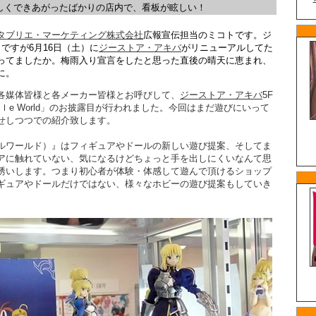
しくできあがったばかりの店内で、看板が眩しい！
タブリエ・マーケティング株式会社
広報宣伝担当のミコトです。ジ
ですが6月16日（土）に
ジーストア・アキバ
がリニューアルしてた
ってましたか。梅雨入り宣言をしたと思った直後の晴天に恵まれ、
に。
各媒体皆様と各メーカー皆様とお呼びして、
ジーストア・アキバ
5F
ttｌe World」のお披露目が行われました。今回はまだ遊びにいって
せしつつでの紹介致します。
ld（リトルワールド）』はフィギュアやドールの新しい遊び提案、そしてま
アに触れていない、気になるけどちょっと手を出しにくいなんて思
誘いします。つまり初心者が体験・体感して遊んで頂けるショップ
ギュアやドールだけではない、様々なホビーの遊び提案もしていき