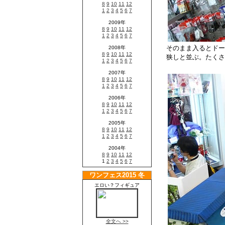
そのまま入るとドー
狭しと並ぶ。たくさ