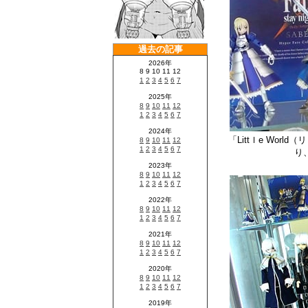
「Littｌe Wo
り