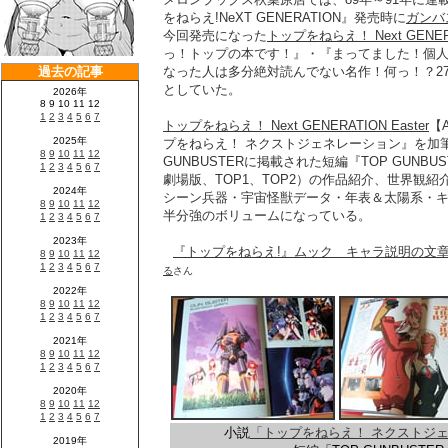
をねらえ!NeXT GENERATION』発売時に
ガンバ
今回発売になった
トップをねらえ！ Next GENERAT
っ！トップの本です！』・『まってました！個人
なった人は多分絶対読んでない名作！何っ！？2
としていた。
トップをねらえ！ Next GENERATION Easter
【
プをねらえ！ ネクストジェネレーション』を加筆
GUNBUSTERに掲載された短編『TOP GUNB
劇場版、TOP1、TOP2）の作品紹介、世界観
シーン兵器・宇宙怪獣データ・年表＆太陽系・
半分強のボリュームになっている。
『トップをねらえ!』ムック キャラ説明の文章がW
る
さん
小説
「トップをねらえ！ ネクストジ