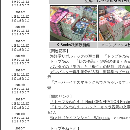
短編「TOP GUNBUST
K-Books秋葉原新館
メロンブックス
【関連記事】
海洋堂リボルテックの30コ目 「トップをねら
トップNeXT 「幻の作品が（未完のまま）奇
バンダイの「努力」と「根性」の結晶、超合金
ガンバスター再生産分が入荷、海洋堂ホビーロ
示
「スーパーイナズマキックもできちゃいます」
売
【関連リンク】
「トップをねらえ！ Next GENERATION Eas
『トップをねらえ!』ムック キャラ説明の文章がW
る
さん
勁文社（ケイブンシャ）- Wikipedia
2002年4月
トップをねらえ！