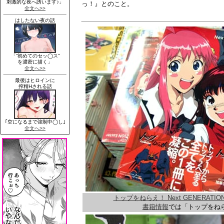
っ！』とのこと。
トップをねらえ！ Next GENERATION 
書籍情報
では「トップをね