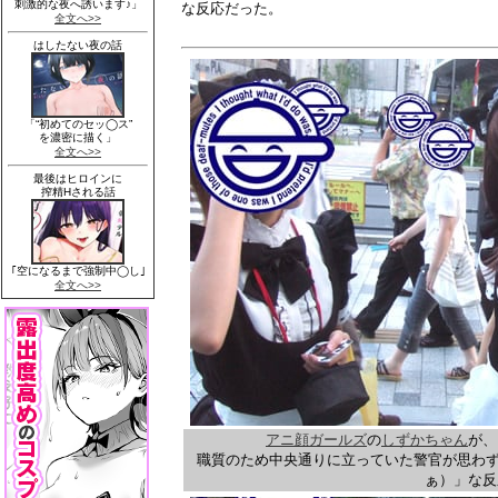
な反応だった。
アニ顔ガールズ
の
しずかちゃん
が、
職質のため中央通りに立っていた警官が思わず
ぁ）」な反