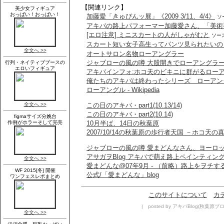
【関連リンク】
加藤愛「きゅぴんッ展」《2009 3/11、4/4》
ソ
アキバの路上パフォーマー加藤愛さん、「美術
[エロ注意] ミニスカートの人がしゃがむと
ソー
スカート短い女子高生ってパンツ見られたい
オートサロン名物ローアングラー
ジャブローの風の噂 大股開きでローアングラ
アキバインフォ:ホコ天のビキニに群がるロー
俺たちのアキバは終わったシリーズ ローアング
ローアングル - Wikipedia
この日のアキバ・part1(10.13/14)
この日のアキバ・part2(10.14)
10月半ば、14日の秋葉原
2007/10/14の秋葉原の歩行者天国 －ホコ
ジャブローの風の噂 愛まどんなさん、ヨーロ
アサガヲBlog アキバで萌え路上ペインティン
愛まどんな@07年9月 - （前略）路上をヲチす
公式/「愛まどんな」blog
このサイトについて
カ
| posted by アキバBlog(秋葉原ブログ)