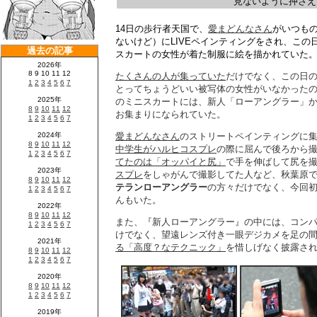
見ないように押さえ
14日の歩行者天国で、
愛まどんなさん
がいつもの
ないけど）にLIVEペインティングをされ、こ
スカートの女性が着た制服に絵を描かれていた
たくさんの人が集っていた
だけでなく、この日
とってちょうどいい被写体の女性がいなかった
のミニスカートには、新人「ローアングラー」
お集まりになられていた。
愛まどんなさん
のストリートペインティングに
中学生がハルヒコスプレ
の際に屈んで後ろから
てたのは「オッパイと尻」
で手を伸ばして尻を
スプレ
をしゃがんで撮影してた人など、秋葉原
テランローアングラー
の方々だけでなく、今回
んもいた。
また、『新人ローアングラー』の中には、コン
けでなく、望遠レンズ付き一眼デジカメを足の
る「高度？なテクニック」
を惜しげなく披露さ