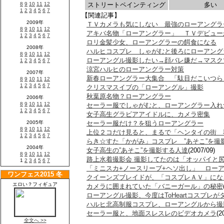
ストリートペインティング
多い
【関連記事】
ＴＶカメラも気にしない 最強のローアングラ
アキバ名物「ローアングラー」 ＴＶデビュー
ロリ金髪少女、ローアングラーの餌食になる
ハルヒコスプレ しゃがむと後ろにローアング
ローアングル撮影したい→顔バレ嫌だ→マスク
涼宮ハルヒのローアングラー対策
新春ローアングラー大集合 「駄目だこいつら
クリスマスイブの「ローアングル」撮影
秋葉原名物？ローアングラー
セーラー服でしゃがむと、ローアングラー入れ
女子高生グラビアアイドルに、カメラ密集
セーラー服だけ？を狙うローアングラー
上位２コだけ見ると、まるで「ヘンタイの街 秋
らき☆すた「かがみ」コスプレ ”あそこ”を撮
女子高生の”あそこ”を撮影する人達
(2007/09)
路上水着撮影会 撮影してたのは「オッパイと
「ミニスカ+ノースリーブ+ヘソ出し」 ロー
クイーンズブレイドが、「コスプレＡＶ」にな
カメラに囲まれていた「バニーガール」の秘密
ローアングル撮影、今度はToHeartコスプレが
ハルヒ北高制服コスプレ、ローアングルから撮
セーラー服と、地面スレスレのビデオカメラ
(2