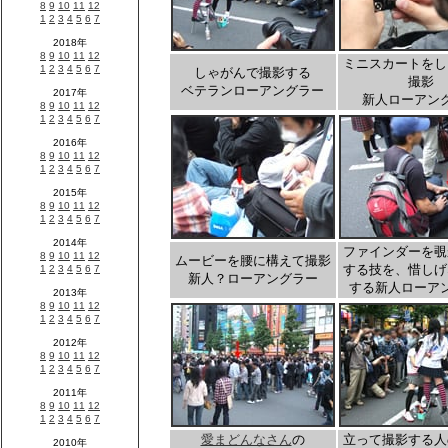
ミニスカートをし
しゃがんで撮影する
撮影
ベテランローアングラー
新人ローアン
ファインダーを覗
ムービーを腰に構えて撮影
する技を、惜しげ
新人？ローアングラー
する新人ローア
愛まどんなさん
の
立って撮影する人