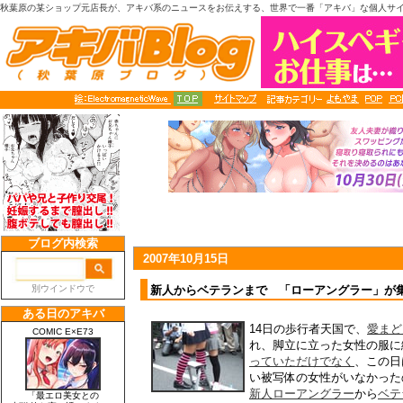
秋葉原の某ショップ元店長が、アキバ系のニュースをお伝えする、世界で一番「アキバ」な個人サ
2007年10月15日
新人からベテランまで 「ローアングラー」が
14日の歩行者天国で、
愛まど
れ、脚立に立った女性の服に
っていただけでなく
、この日
い被写体の女性がいなかった
新人ローアングラー
から
ベテ