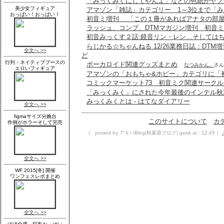
「みっくみくにしてやんよ」などの色紙がヤフオ
アマゾン「雑誌」カテゴリー 1～3位まで「
初音ミ増刊 「この１冊があればアナタの部
ラッシュ、コンプ、DTMマガジン増刊 初音
初音みっくす２話:鏡音リン・レン…そしては
らじかる☆ちゃんねる 12/26業務日誌：DT
ど
ボーカロイド関連グッズまとめ
なつみかん。
さん
アマゾンの「おもちゃ&ホビー」カテゴリに「
コミックマーケット73 初音ミク関連サーク
「みっくみく」にされた今年最後のインテル秋
みっくみくとは - はてなダイアリー
このサイトについて
カ
| posted by アキバBlog(秋葉原ブログ) geek at : 12:45｜