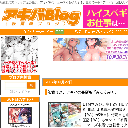
秋葉原の某ショップ元店長が、アキバ系のニュースをお伝えする、世界で一番「アキバ」な個人サ
2007年12月27日
初音ミク、アキバの書店も「みっくみく」
DTMマガジン増刊の
THE 
KEI氏による非公式初音
【AA】が26日に発売日
002
【AA】も含めて『初
ーマーズ本店
では初音ミク