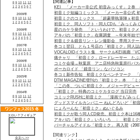
【関連記事】
KEI 「メーカー非公式 初音みっくす」２巻
初音ミク短編コミックス 「メーカー非公式 
初音ミクのコミックス 「超豪華執筆陣ｘ初音
初音ミク、同人ソフト・同人CDも「みっくみ
星のカケラ発売 「というわけで、初音ミクメ
アキバの「初音ミク」在庫調査 ～年末年始で
初音ミク＆鏡音リン・レン撮影会 専用ステー
冬コミ翌日、とら１号店の「初音ミク」同人誌
VOCALOIDイラスト集 サークルKEI画廊「VO
痛チャリ 「初音ミク」ロードレーサー たぶ
コミケ会場→秋葉原 アニ店特急秋葉原行バス
ボーカロイド 「鏡音リン」なパソコン
冬コミ新作告知 初音ミクなベンチマーク 「
DTM MAGAZINE増刊の「初音ミク」本 「
「この冬、ついに初音ミク、メジャーデビュー
「初音ミク」特典のコミケカタログ 当日完売
コミックRUSHに初音ミク 「漫画でも“みっく
グッドスマイルカンパニー ねんどろいど「初
にょろーんな「初音ミク」ぬいぐるみ
初音ミクが歌う同人CD発売。初音ミク本は16
アキバの「初音ミク」いろいろ ： 初音ミク
バーチャルアイドル「初音ミク」 再入荷
（200
【関連リンク】