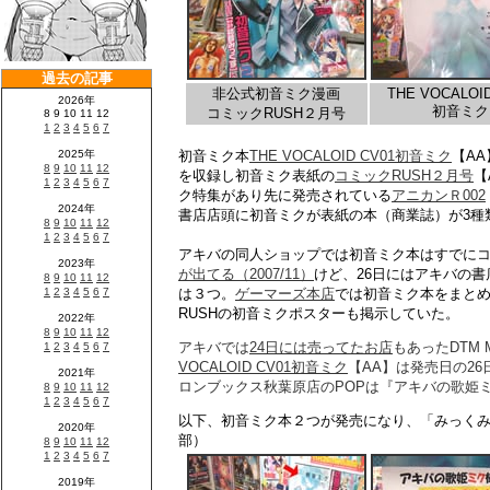
非公式初音ミク漫画
THE VOCALOID
初音ミク
コミックRUSH２月号
初音ミク本
THE VOCALOID CV01初音ミク
【A
を収録し初音ミク表紙の
コミックRUSH２月号
【
ク特集があり先に発売されている
アニカンＲ002
書店店頭に初音ミクが表紙の本（商業誌）が3種
アキバの同人ショップでは初音ミク本はすでに
が出てる（2007/11）
けど、26日にはアキバの
は３つ。
ゲーマーズ本店
では初音ミク本をまと
RUSHの初音ミクポスターも掲示していた。
アキバでは
24日には売ってたお店
もあったDTM 
VOCALOID CV01初音ミク
【AA】は発売日の2
ロンブックス秋葉原店のPOPは『アキバの歌姫
以下、初音ミク本２つが発売になり、「みっくみ
部）