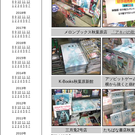
メロンブックス秋葉原店
「アキバの歌
アソビットゲー
K-Books秋葉原新館
横から抜くと崩
三月兎2号店
たちばな書店秋葉