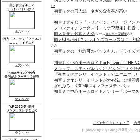
か
初音ミクの同人誌 ネギの含有率が高い
初音ミクが歌う『トリノホシ』イメージソング
フロンティアワークス【コミケ73限定】初音ミ
同人音楽と歌姫とミク
ソース
カトゆー家断絶
さん
同人CD販売は？カラオケのコーラスは？―初
さん
初音ミクの「無許可のバッタもん」プライズグ
初音ミク中心ボーカロイドonly event「THE VO
スキマフェスティバル レポ「どんだけ ミク好
「初音ミクオンリーイベント」でニヤニヤした - IT
初音ミクオンリーイベントが大盛況。会場周辺
ざれぶろ： 2007年スキマフェスティバル
初音ミク中心ボーカロイドオンリー「ボーマス
このサイトについて
カ
| posted by アキバBlog(秋葉原ブログ) gee