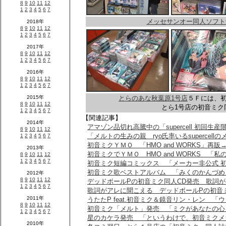
メッセサンオー同人ソフト
とらのあな秋葉原1号店
５Ｆには、
とら1号店の初音ミク
【関連記事】
アマゾン品切れ高騰中の「supercell 初回
「メルトの生みの親 ryo氏率いるsupercel
初音ミクＹＭＯ 「HMO and WORKS」再販
初音ミクでＹＭＯ HMO and WORKS 「
初音ミク短編コミックス 「メーカー非公式 
初音ミク歌ベストアルバム 「みくのかんづめ
デッドボールPの初音ミク同人CD発売 歌詞が
歌詞がアレに聞こえる デッドボールPの初音
うたたP feat.初音ミク＆鏡音リン・レン 「
初音ミク「メルト」発売 「ミクがあなたの心
星のカケラ発売 「というわけで、初音ミクメ