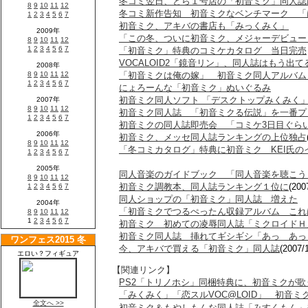
冬コミ翌日、とら１号店の「初音ミク」同人誌
冬コミ新作告知 初音ミクなベンチマーク 「
初音ミク、アキバの書店も「みっくみく」
「この冬、ついに初音ミク、メジャーデビュー
「初音ミク」特典のコミケカタログ 当日完売
VOCALOID2「鏡音リン」、同人誌はもう出て
「初音ミクは俺の嫁」 初音ミク同人アルバム「m
にょろーんな「初音ミク」ぬいぐるみ
初音ミク同人ソフト 「デスクトップみくみく
初音ミク同人誌 「初音ミクる伝説」を一番プ
初音ミクの同人誌即売会 「コミケ3日目ぐら
初音ミク、メッセ同人誌ランキングの上位独占
「冬コミカタログ」特典に初音ミク KEI氏の
同人音楽のガイドブック 「同人音楽を聴こう
初音ミク調教本、同人誌ランキング１位に
(200
同人ショップの「初音ミク」同人誌 増えた
「初音ミクでつるぺったん収録アルバム これ
初音ミク 初めての凌辱同人誌「ミクロイドＨ
初音ミク同人誌 挿れてギシギシ「あっ あっ
今、アキバで買える「初音ミク」同人誌
(2007/
【関連リンク】
PS2「トリノホシ」同梱特典に、初音ミクが歌
「みくみく」「恋スルVOC@LOID」 初音ミ
初音ミク＆もやしもんな同人誌「みすくもん」