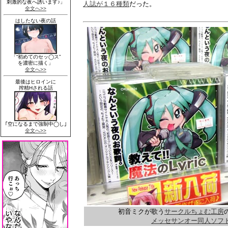
人誌が１６種類
だった。
初音ミクが歌う
サークルちょむ工房
メッセサンオー同人ソフ