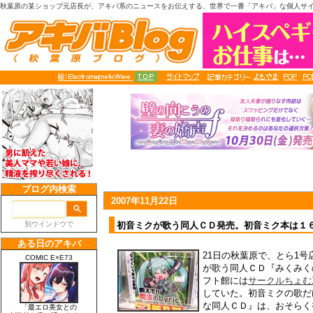
秋葉原の某ショップ元店長が、アキバ系のニュースをお伝えする、世界で一番「アキバ」な個人サ
2007年11月22日
初音ミクが歌う同人ＣＤ発売。初音ミク本は１
21日の秋葉原で、とら1号
が歌う同人ＣＤ『みくみく
フト館には
サークルちょむ
していた。初音ミクの歌だ
な同人ＣＤ』は、おそらく