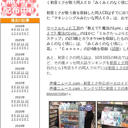
く初音ミクが歌う同人ＣＤ『みくみくのなく頃
初音ミクが歌う曲を収録した同人CDはすでに出
た『マキシシングルみたいな同人ＣＤ』は、お
サークルちょむ工房
の『教えて!! 魔法のLyri
えて!! 魔法のLyric」
のほかに『ミルクたっぷり
ステップ』の計3曲とカラオケverを収録したも
みくのなく頃に』は、『みくみくのなく頃に』・
花』・『Ｃａｎｏｎ』の計4曲を収録（
試聴
）し
あと、初音ミクの同人誌は、10月10日の時点で
ど、その後メッセ同人誌ランキングを
初音ミク
日のとら1号店５Ｆの同人フロアには
初音ミクの
た。
声優ニュース.com - 初音ミク中心ボーカロ
声優ニュース.com - サンクリ37に初音ミク
BRAINSTORM
さん