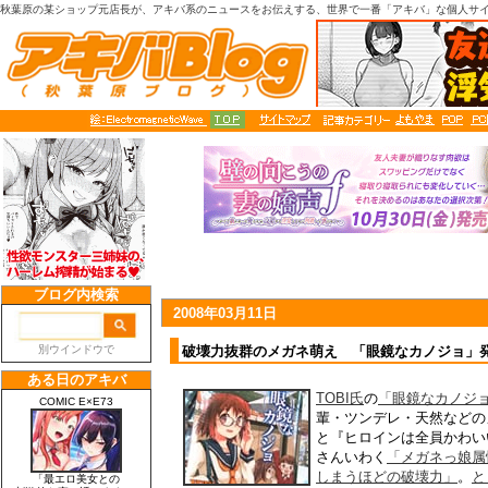
秋葉原の某ショップ元店長が、アキバ系のニュースをお伝えする、世界で一番「アキバ」な個人サ
2008年03月11日
破壊力抜群のメガネ萌え 「眼鏡なカノジョ」
TOBI氏
の
「眼鏡なカノジ
輩・ツンデレ・天然などの
と『ヒロインは全員かわい
さんいわく
「メガネっ娘属
しまうほどの破壊力」
。
と