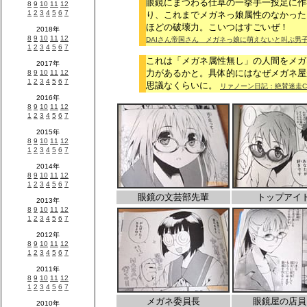
眼鏡にまつわる仕草の一挙手一投足に作
り、これまでメガネっ娘属性のなかった
ほどの破壊力。こいつはすごいぜ！
DAIさん帝国さん メガネっ娘に萌えないと叫ぶ男
これは「メガネ属性無し」の人間をメガ
力があるかと。具体的にはなぜメガネ屋
思議なくらいに。
リァノーン日記：絶賛迷走C
眼鏡の文芸部先輩
トップアイ
メガネ委員長
眼鏡屋の店員