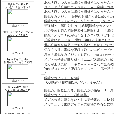
あれ？俺いつのまに眼鏡っ娘好きになったんだ
コミック『眼鏡なカノジョ』 ＝ 全編メガネ
あれ？俺いつのまに眼鏡っ娘好きになったんだ
眼鏡なカノジョ 「眼鏡のお嬢さん達に酔いしれ
眼鏡なカノジョのカバーを外すと……
ゴルゴ31
半強制的に属性を付与 [感想]眼鏡なカノジョ
この漫画を読んで眼鏡属性に開眼せよ、『眼鏡
眼鏡！メガネ！めがね！なオムニバスメガネっ
「眼鏡なカノジョ」 眼鏡っ娘萌え漫画として
世の眼鏡好き諸兄には何を措いても読んでいた
切なくも甘い素敵な眼鏡（娘）のエピソードが
漫画「眼鏡なカノジョ」を読む！
何かよくわからん
メガネっ子達が織り成すオムニバス形式の甘酸
まんが王倶楽部： キタ－－－－これぞ至高の
Yahoo!コミック「眼鏡なカノジョ」
第一話「か
上）
眼鏡なカノジョ 全8話
TOBI氏の「橙空間(だいだいくうかん)」
眼鏡の、眼鏡による、眼鏡の為の物語！？ 漫
眼鏡なカノジョ１ - 彩彩華美 -
メガネっ娘に萌えないと叫ぶ男子諸君、コレを
メガネという素敵アイテムの破壊力を存分に味