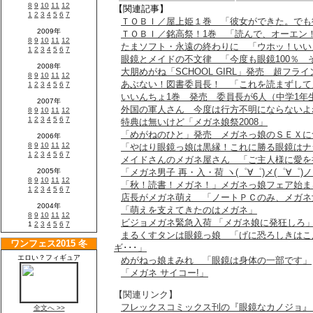
【関連記事】
ＴＯＢＩ／屋上姫１巻 「彼女ができた。でも
ＴＯＢＩ／銘高祭！1巻 「読んで、オーエン
たまソフト・永遠の終わりに 「ウホッ！いい
眼鏡とメイドの不文律 「今度も眼鏡100％ 
大朋めがね「SCHOOL GIRL」発売 超フライ
あぶない！図書委員長！ 「これを読まずして
いいんちょ1巻 発売 委員長が6人（中学1年
外国の軍人さん 今度は行方不明にならないよ
特典は無いけど「メガネ娘祭2008」
「めがねのひと」発売 メガネっ娘のＳＥＸに
「やはり眼鏡っ娘は黒縁！これに勝る眼鏡はナ
メイドさんのメガネ屋さん 「ご主人様に愛を
「メガネ男子 再・入・荷 ヽ(゜∀゜)メ(゜∀゜)
「秋！読書！メガネ！」メガネっ娘フェア始ま
店長がメガネ萌え 「ノートＰＣのみ、メガネ
「萌えを支えてきたのはメガネ」
ビジョメガネ緊急入荷 「メガネ娘に発狂しろ
まるくすタンは眼鏡っ娘 「げに恐ろしきはこ
ギ･･･」
めがねっ娘まみれ 「眼鏡は身体の一部です」
「メガネ サイコー!」
【関連リンク】
フレックスコミックス刊の『眼鏡なカノジョ』