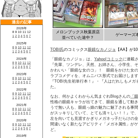
メロンブックス秋葉原店
ゲーマーズ
並べていた途中？
TOBI氏
のコミックス
眼鏡なカノジョ
【AA】が1
「眼鏡なカノジョ」は、
Yahoo!コミック
に連載
『先輩、ツンデレ、天然、お姉さん、小学生、
かわいい「眼鏡な女のコ」！ 眼鏡をかけた女
ラブコメディを、オムニバス形式でお届けしま
『TOBI先生初単行本！』・『人はだれしもメ
た。
なお、何かよくわからん気まぐれBlogさんの
「
性格の眼鏡キャラが出てきて、眼鏡を通して動
うで無い人も、眼鏡っ娘の魅力に魅了される事
がスッキリしていて、とても清々しい！！』で
左を向いても見渡すかぎりメガネっ子だらけの全
間違いなく新たなアビリティ「メガネ属性」が
ど。