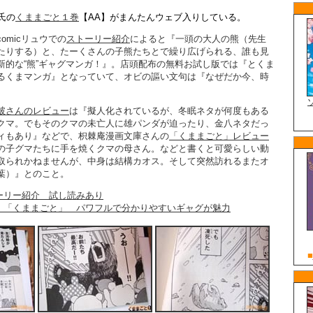
氏の
くままごと１巻
【AA】がまんたんウェブ入りしている。
omicリュウでの
ストーリー紹介
によると『一頭の大人の熊（先生
たりする）と、たーくさんの子熊たちとで繰り広げられる、誰も見
新的な“熊”ギャグマンガ！』。店頭配布の無料お試し版では『とくま
るくまマンガ』となっていて、オビの謳い文句は『なぜだか今、時
破さんのレビュー
は『擬人化されているが、冬眠ネタが何度もある
クマ。でもそのクマの未亡人に雄パンダが迫ったり、金八ネタだっ
ィもあり』などで、枳棘庵漫画文庫さんの
「くままごと」レビュー
の子グマたちに手を焼くクマの母さん。などと書くと可愛らしい動
取られかねませんが、中身は結構カオス。そして突然訪れるまたオ
葉）』とのこと。
ーリー紹介 試し読みあり
：「くままごと」 パワフルで分かりやすいギャグが魅力