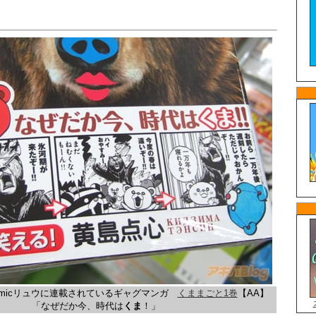
omicリュウに連載されているギャグマンガ
くままごと1巻
【AA】
「なぜだか今、時代は
くま
！」