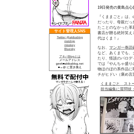
19日発売の黄島点心
『くままごと』は、c
だったり、母親だっ
たことのなかった革
書店が贈る絶対笑え
代はくま！』
なお、
マンガ一巻読
など、あくまでも、
たり、怪談のパロデ
では『やんちゃ盛り
物ほのぼの系作品に
チがヒドい（褒め言
くままごと スト
担当編集に質問状