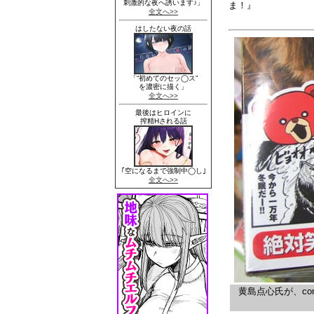
ま！』
黄島点心氏が、c