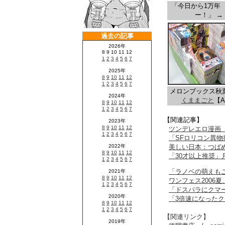
「今日から1万年
ー！」 →
メロンブックス秋
くままごと
【A
【関連記事】
ツンデレエロ漫画
「SFロリコン異物
美しい日本：つば
「30才以上推奨」
「ラノベの萌えも
ワンフェス2006夏
「ドスパラにクマ
「3倍速になった
【関連リンク】