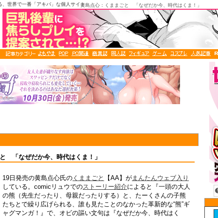
る、世界で一番「アキバ」な個人サイト
黄島点心：くままごと 「なぜだか今、時代はくま！」
と 「なぜだか今、時代はくま！」
19日発売の黄島点心氏の
くままごと
【AA】が
まんたんウェブ入り
している。comicリュウでの
ストーリー紹介
によると『一頭の大人
の熊（先生だったり、母親だったりする）と、たーくさんの子熊
たちとで繰り広げられる、誰も見たことのなかった革新的な“熊”ギ
ャグマンガ！』で、オビの謳い文句は『なぜだか今、時代はく