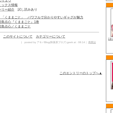
icリュウ
ミックス情報
ーリー紹介
試し読みあり
：「くままごと」 パワフルで分かりやすいギャグが魅力
黄島点心『くままごと』1巻
黄島点心／くままごと
このサイトについて
カテゴリーについて
| posted by アキバBlog(秋葉原ブログ) geek at : 08:14｜
商業誌
このエントリーのトップへ▲