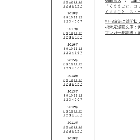
徳間書店
/
com
「くままごと」コ
くままごと スト
担当編集に質問状
枳棘庵漫画文庫：
マンガ一巻読破：