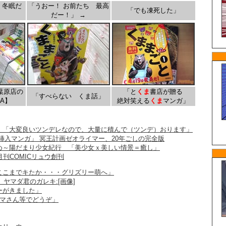
 冬眠だ
「うおー！ お前たち 最高
「でも凍死した」
だー！」 →
葉原店の
「と
くま
書店が贈る
「すべらない くま話」
A】
絶対笑える
くま
マンガ」
 「大変良いツンデレなので、大量に積んで（ツンデ）おります」
挿入マンガ」 冥王計画ゼオライマー、20年ごしの完全版
め～陽だまり少女紀行 「美少女ｘ美しい情景＝癒し」
月刊COMICリュウ創刊
ここまでキたか・・・グリズリー萌へ」
、ヤマダ君のガレキ:[画像]
ーがきました」
クマさん等でどうぞ」