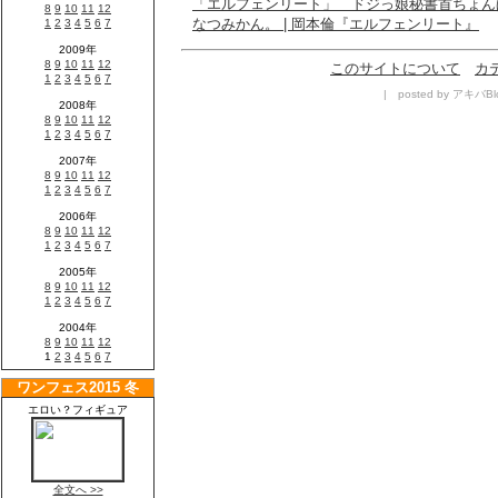
「エルフェンリート」 ドジっ娘秘書首ちょん
なつみかん。 | 岡本倫『エルフェンリート』
このサイトについて
カ
| posted by アキバBlo