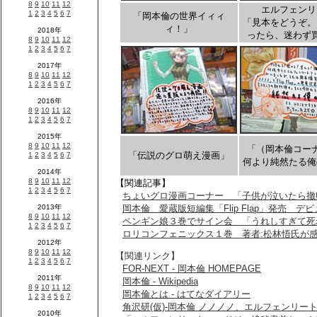
エルフェンリ
「岡本倫の世界イィィ
「見本をどうぞ。
ィ！」
ったら、迷わず
「（岡本倫コー
「伝説のグロ萌え漫画」
何より純然たる俺
【関連記事】
ちょいグロ漫画コーナー 「子供が泣いたら撤
岡本倫 愛蔵版短編集「Flip Flap」発売 
ペンギン娘３巻でサイン会 「うれしすぎて死
ロリコンフェニックス１巻 著者:松林悟氏が感
【関連リンク】
FOR-NEXT - 岡本倫 HOMEPAGE
岡本倫 - Wikipedia
岡本倫とは - はてなダイアリー
角沢研(仮)‐岡本倫 ノノノノ、エルフェンリー