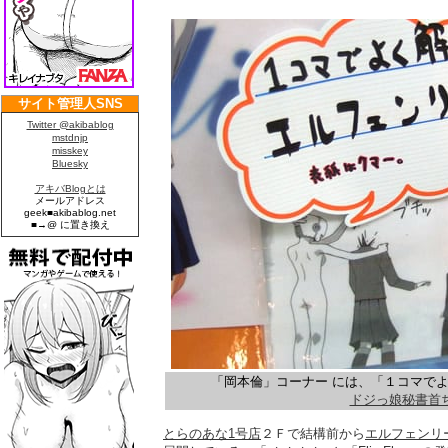
「岡本倫」コーナー には、「１コマで
ドジっ娘秘書首
とらのあな1号店
２Ｆで結構前から
エルフェンリ