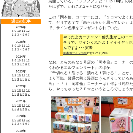
展開している。「ノノノノ」と「Flip Flap」
たはずで、かれこれ2ヶ月になりそう
この「岡本倫」コーナーには、『１コマでよく
て、ヤリすぎ？で『怒られるかと思っていた』
で、サイン色紙をプレゼントされていた。
やったよカーチャン！倫先生がこのコー
そうで、サインくれたよ！ィイイヤッホ
んですよ･･･実際
岡本倫サイン色紙
に付いてたPOP
なお、とらのあな１号店の「岡本倫」コーナー
くわかるエルフェンリート』のほか、
『千切れる！裂ける！潰れる！弾ける！』とか
より再臨。普通の萌え漫画にうんざりしている
画』・『（「岡本倫」コーナーは）何より純然
ら、やっちゃったＺＥ☆というところでしょうか