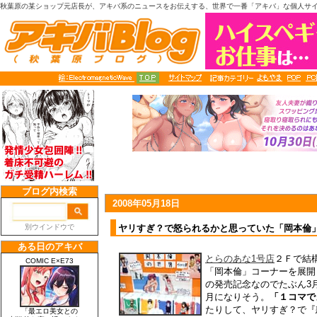
秋葉原の某ショップ元店長が、アキバ系のニュースをお伝えする、世界で一番「アキバ」な個人サ
2008年05月18日
ヤリすぎ？で怒られるかと思っていた「岡本倫」
とらのあな1号店
２Ｆで結
「岡本倫」コーナーを展開して
の発売記念なのでたぶん3
月になりそう。
「１コマで
たりして、ヤリすぎ？で『