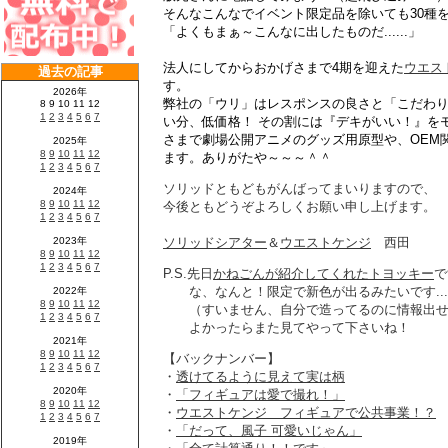
そんなこんなでイベント限定品を除いても30種
「よくもまぁ～こんなに出したものだ......」
法人にしてからおかげさまで4期を迎えた
ウエス
す。
弊社の「ウリ」はレスポンスの良さと「こだわ
い分、低価格！ その割には『デキがいい！』を
さまで劇場公開アニメのグッズ用原型や、OEM
ます。ありがたや～～～＾＾
ソリッドともどもがんばってまいりますので、
今後ともどうぞよろしくお願い申し上げます。
ソリッドシアター
＆
ウエストケンジ
西田
P.S.先日
かねごんが紹介してくれたトヨッキー
で
な、なんと！限定で新色が出るみたいです...
（すいません、自分で造ってるのに情報出せ
よかったらまた見てやって下さいね！
【バックナンバー】
・
透けてるように見えて実は柄
・
「フィギュアは愛で撮れ！」
・
ウエストケンジ フィギュアで公共事業！？
・
「だって、風子 可愛いじゃん」