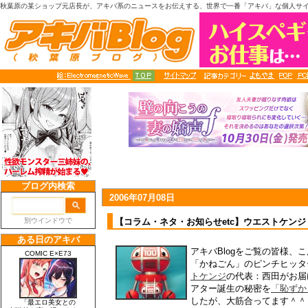
秋葉原の某ショップ元店長が、アキバ系のニュースをお伝えする、世界で一番「アキバ」な個人サ
2006年07月08日
【コラム・ネタ・お知らせetc】ウエストケン
アキバBlogをご覧の皆様、
「かねごん」のピンチヒッタ
トケンジ
の代表：西田がお届
アター誕生の秘密を
「恥ずか
したが、大筋合ってます＾＾