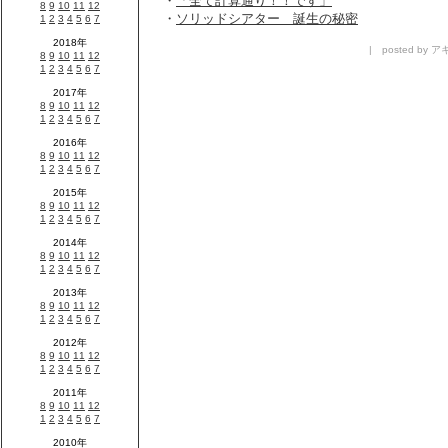
・
「全て計算通り！！です」
・
ソリッドシアター 誕生の秘密
| posted by アキ