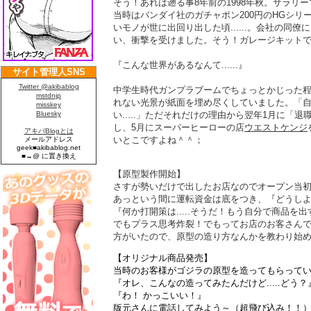
そう！あれは遡る事8年前の1998年秋。サラリ
当時はバンダイ社のガチャポン200円のHGシリ
いモノが世に出回り出した頃......。会社の同
い、衝撃を受けました。そう！ガレージキット
『こんな世界があるなんて......』
中学生時代ガンプラブームでちょっとかじった
れない光景が紙面を埋め尽くしていました。「
い.....」ただそれだけの理由から翌年1月に「
し、5月にスーパーヒーローの店
ウエストケンジ
いとこですよね＾＾；
【原型製作開始】
さすが勢いだけで出したお店なのでオープン当
あっという間に運転資金は底をつき、『どうしよう..
『何か打開策は.....そうだ！もう自分で商品
でもプラス思考炸裂！でもってお店のお客さん
方がいたので、原型の造り方なんかを教わり始
【オリジナル商品発売】
当時のお客様がゴジラの原型を造ってもらってい
『オレ、こんなの造ってみたんだけど.....どう？
『わ！ かっこいい！』
版元さんに電話してみよう～（超飛び込み！！