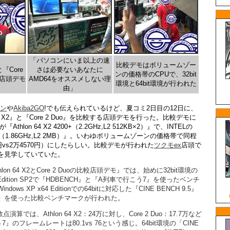
「パソコンにいま以上の速
比較デモはボリュームゾー
と『Core
さは必要ないあなたに
ンの価格帯のCPUで、32bit
る店頭デモ
AMD64をオススメしない理
環境と64bit環境が行われた
由」
イン
や
Akiba2GO
!でも伝えられているけど、夏コミ2日目の12日に、
64 X2』と『Core 2 Duo』を比較する店頭デモを行った。比較デモに
thlon 64 X2 4200+（2.2GHz,L2 512KB×2）』で、INTELの
E6300（1.86GHz,L2 2MB）』。いわゆボリュームゾーンの価格帯で同程
0円vs2万4570円）にしたらしい。比較デモが行われた
ツクモex
店頭で
を見学していていた。
lon 64 X2とCore 2 Duoの比較店頭デモ』では、始めに32bit環境の
me Edition SP2で『HDBENCH』と『A列車で行こう7』を使ったベンチ
ws XP x64 Editionでの64bitに対応した『CINE BENCH 9.5』
』を使った比較ベンチマークが行われた。
演算では、Athlon 64 X2：24万に対し、Core 2 Duo：17.7万など
』のフレームレートは80.1vs 76という感じ。64bit環境の「CINE