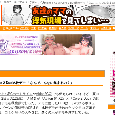
る、世界で一番「アキバ」な個人サイト
Athlon64 X2 vs Core 2 Duo比較デモ 「なんでこんなに集ま
vs Core 2 Duo比較デモ 「なんでこんなに集まるの？」
アキバPCホットライン
や
Akiba2GO!
でも伝えられているけど、夏コ
ミ2日目の12日に、ＡＭＤが『Athlon 64 X2』と『Core 2 Duo』の比
較デモを秋葉原で行った。デモに使ったCPUは、いわゆるボリュー
ムゾーンの価格帯のCPUで、比較デモが行われた
ツクモex
店頭で
は、
コミケ帰りの人
を含む、多くの人がデモを見学していた。