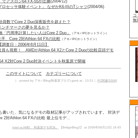
」でアスロン64 FX-55が圧勝
(2004/12)
64プロセッサ体験イベント」 なぜかK6-IIIのTシャツ
(2004/06)
員数でCore 2 Duo深夜販売を超えた？
ベンチマークの夢を見るか？
「円周率計算したい人はCore 2 Duo」
（アキバPCホットライン）
、Core 2対Athlon 64 FXの比較
（アキバPCホットライン）
調査日：2006年8月11日】
視察！ AMDがAthlon 64 X2とCore 2 Duoの比較店頭デモ
 64 X2対Core 2 Duo対決イベントを秋葉原で開催
このサイトについて
カテゴリーについて
| posted by アキバBlog(秋葉原ブログ) geek at : 13:21｜
PC関連[2006]
も書いた、気になるデモの取材記事がアップされています。 対決デ
e 2対Athlon 64 FXの比較 最上位モデ...
Intel vs AMD 、秋葉原デモ対決。
【BridgeBlog2】 at 2006年08月13日 16:45