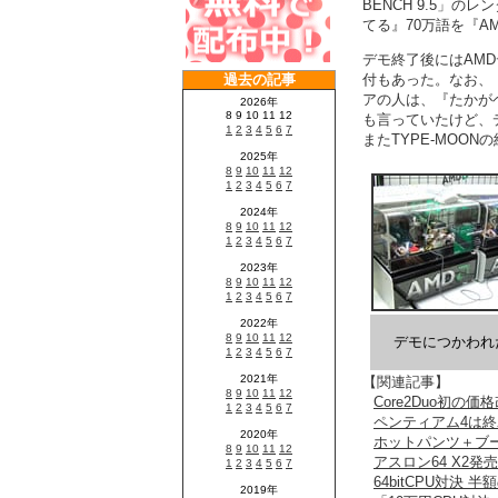
BENCH 9.5」のレ
てる』70万語を『A
デモ終了後にはAM
付もあった。なお、『At
アの人は、『たかが
も言っていたけど、
またTYPE-MOON
デモにつかわれ
【関連記事】
Core2Duo初の価
ペンティアム4は
ホットパンツ＋ブーツの
アスロン64 X2発
64bitCPU対決