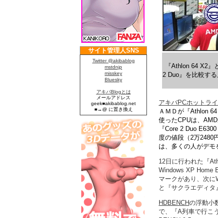
『Athlon 64 X2』
2 Duo』を比較す
アキバPCホットラ
ＡＭＤが『Athlon 
使ったCPUは、AMDが『A
『Core 2 Duo 
度の値段（2万248
は、多くの人がデモ
12日に行われた『Ath
Windows XP Ho
マークがあり、次にWindo
と『サクラエディタ
HDBENCH
の浮動小数点
で、『A列車で行こう7