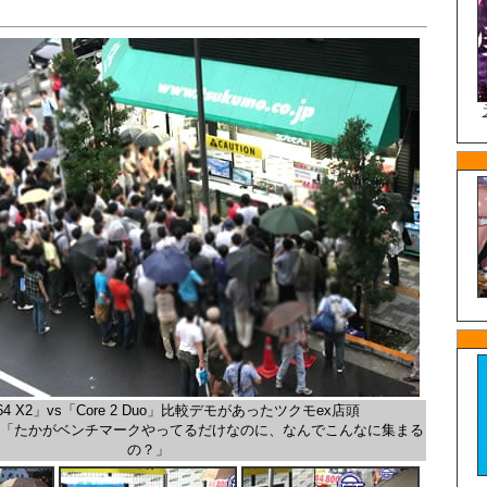
n 64 X2」vs「Core 2 Duo」比較デモがあったツクモex店頭
「たかがベンチマークやってるだけなのに、なんでこんなに集まる
の？」