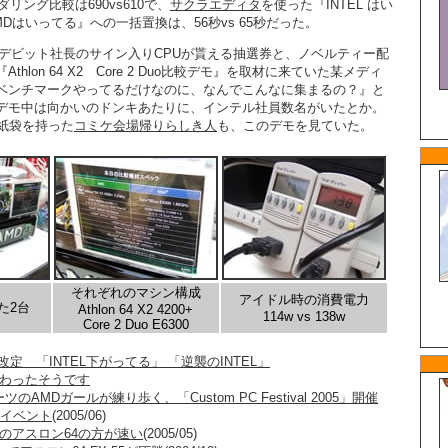
ンダリング比較は690vs610で、
サクラエディタ
を使った『INTEL はい
MDはいってる』への一括置換は、56秒vs 65秒だった。
Dデビット社長のサイン入りCPUが貰える抽選券と、ノベルティー配
hlon 64 X2 Core 2 Duo比較デモ』を取材に来ていた某メディ
ベンチマークやってるだけなのに、なんでこんなに集まるの？』と
デモ中は向かいのドンキあたりに、インテル社員数名がいたとか。
の紙袋を持った
コミケ会場帰りらしき人
も、このデモを見ていた。
それぞれのマシン構成
アイドル時の消費電力
た2台
Athlon 64 X2 4200+
114w vs 138w
Core 2 Duo E6300
格改定 「INTEL下がってる」 「逆襲のINTEL」
終わったそうです
AMDガールが練り歩く、「Custom PC Festival 2005」開催
売イベント
(2005/06)
 半額のアスロン64の方が速い
(2005/05)