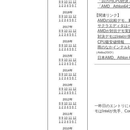
「10万円CPU対決
「AMD Athlon
【関連リンク】
AMDの比較デモ、動
サクラエディタは
AMDが対抗デモ実施
対決デモはIntelが先手
CPU最安値情報 【
雨のなかインテル社員も
（Akiba2GO!）
日本AMD、Athlon
一昨日のエントリに
モはIntelが先手、Cor