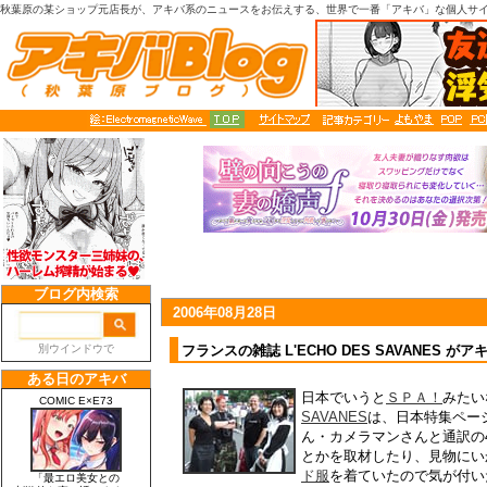
秋葉原の某ショップ元店長が、アキバ系のニュースをお伝えする、世界で一番「アキバ」な個人サ
2006年08月28日
フランスの雑誌 L'ECHO DES SAVANES 
日本でいうと
ＳＰＡ！
みたい
SAVANES
は、日本特集ペー
ん・カメラマンさんと通訳の
とかを取材したり、見物にい
ド服
を着ていたので気が付い