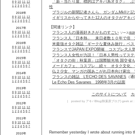
「新・当たり屋、標的はアキバ系オタク」 ぶ
性
ブラジルの新聞記者さんら、ガンダムMkIIと
イギリスからやってきた12人のオタクがアキ
【関連リンク】
フランス人の漫画好きさがものすごい
ソース
痕跡
フランス人「日本熱」 来日者数１０年で倍 
米最強オタク雑誌「ギークな夏休み旅行」ベス
フランスでJAPAN EXPO開催 コスプレ大人
フランス人女性が力説！「日本人男性ってステ
「オタクの街：秋葉原」は国際観光地 国交省
メードカフェ、コスプレ…続々 オタク文化、
仏２少女、マンガの国あこがれ日本向け家出 
フランスの雑誌 L'ECHO DES SAVANES
（通
Le Echo Des Savanes 1998年3月の誌面
このサイトについて
カ
| posted by アキバBlog(秋葉原ブログ) geek at :
Remember yesterday I wrote about running into th