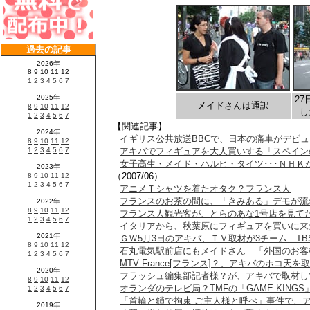
2
メイドさんは通訳
し
【関連記事】
イギリス公共放送BBCで、日本の痛車がデビ
アキバでフィギュアを大人買いする「スペイン
女子高生・メイド・ハルヒ・タイツ･･･ＮＨ
（2007/06）
アニメＴシャツを着たオタク？フランス人
フランスのお茶の間に、「きみある」デモが流
フランス人観光客が、とらのあな1号店を見て
イタリアから、秋葉原にフィギュアを買いに来た
ＧＷ5月3日のアキバ、ＴＶ取材が3チーム TB
石丸電気駅前店にもメイドさん 「外国のお客
MTV France[フランス]？、アキバのホコ天を
フラッシュ編集部記者様？が、アキバで取材し
オランダのテレビ局？TMFの「GAME KING
「首輪と鎖で拘束 ご主人様と呼べ」事件で、