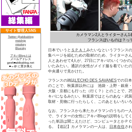
カメラマン2人とライターさん1
フランスぽいものは？っ
日本でいうと
ＳＰＡ！
みたいなというフランス
集ページを組むための取材のため、ライターさ
人とあわせて4人が、27日にアキバのいくつか
いたみたい。通訳の女性がメイド服を着ていた
中央通りで見かけた。
フランスの雑誌
L'ECHO DES SAVANES
での日本
のことで、秋葉原以外には 池袋・上野・銀座
大阪・京都にも行った（行く？）とのことで、2
キバになるみたい。秋葉原ではとらのあな・武
取材・見物に行ったらしく、このあともいろい
なお、フランスから来たカメラマンのうちの一人は
で、ライターの女性にアキバBlogの説明をして
った単語は聞こえたけど、コンピュータとかＰ
る。【追記】カメラマンの一人は、
日本在住
さ