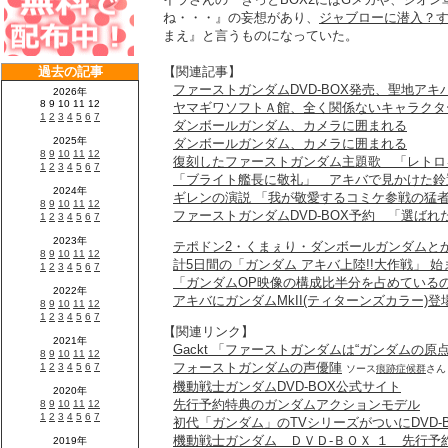
ね・・・』の妄想があり、
ジャブローに潜入？
まえ』と言うものになっていた。
【関連記事】
ファーストガンダムDVD-BOX発売、聖地アキ
ヤマギワソフトＡ館、全く関係ないキャラクタ
ダンボールガンダム、カメラに囲まれる
ダンボールガンダム、カメラに囲まれる
復刻したファーストガンダム主題歌 「レトロ
「ブライト艦長に敬礼」 アキバで見かけた鈴
ギレンの演説 「我が敬愛するコミケ参戦の猛
ファーストガンダムDVD-BOX予約 「選ば
テポドン2・くまぇり・ダンボールガンダムと
計5日間の「ガンダム アキバ上陸!!大作戦」 始
「ガンダムOP映像の構成比半分を占めている
アキバにガンダムMkII(ティターンズカラー)
【関連リンク】
Gackt 「ファーストガンダムは“ガンダムの原
フォーストガンダムの声優陣
ソース
痕跡症候群
さん
機動戦士ガンダムDVD-BOX公式サイト
先行予約特典のガンダムアクションモデル
初代「ガンダム」のTVシリーズがついにDVD-
機動戦士ガンダム ＤＶＤ-ＢＯＸ １ 先行予