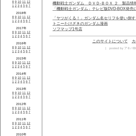
機動戦士ガンダム ＤＶＤ-ＢＯＸ ２ 製品情
「機動戦士ガンダム」テレビ版DVD-BOX発売
「ヤツがくる！」ガンダム名セリフを使い倒す
トニーたけざきのガンダム漫画
ソフマップ1号店
このサイトについて
カ
| posted by アキバBl