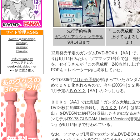
先行予約特典
「 この完成度 2
ガンダムアクションモデル
上げてもよろし
9月14日まで
よ！」
12月発売予定の
ガンダムDVD-BOX１
【AA】で
りは9月14日みたい。ソフマップ1号店では、先
を、セイラさんが『この完成度 240点差し上
POPをエレベーター内に掲示していた。
今年(2006年)
4月から予約
が始まっていたガンダム
めてＤＶＤ化されるもので、今年(2006年)１２
1月予定の
ＢＯＸ２
【AA】の２つになる。
ＢＯＸ１
【AA】では第1話「ガンダム大地に立つ
DVD6枚に約600分収録し、
ＢＯＸ２
【AA】は第
出」をDVD5枚に約475分収録したものになる
ンモデル
RX-78 GUNDAM Limited Versionh
(非
ン』が9月14日まで行われている。
なお、ソフマップ1号店でのガンダムDVD-BO
イラさんの『きっとBOX2にはGメカや、ジオ