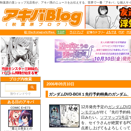
秋葉原の某ショップ元店長が、アキバ系のニュースをお伝えする、世界で一番「アキバ」な個人サ
2006年09月10日
ガンダムDVD-BOX１先行予約特典のガンダム
12月発売予定の
ガンダムDVD
ンモデル
が付く『先行予約特
日みたい。
ソフマップ1号店
を、セイラさんが絶賛するPO
点差し上げてもよろしくって