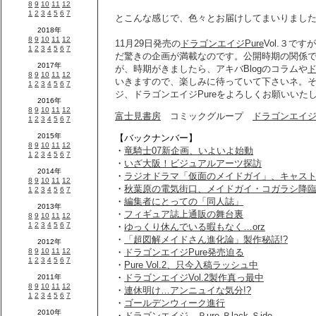
とこんな感じで、色々とお届けしてまいりまし
11月29日発売の
ドラゴンエイジPure
Vol.３で
だ驚きの企画が満載なのです。公開時期の関係
が、時期がきましたら、アキバBlogのコラムや
ド
いきますので、楽しみに待っていて下さいネ。
ジ、ドラゴンエイジPureをよろしくお願いいた
富士見書房
コミックグループ
ドラゴンエイジP
【バックナンバー】
・
竜騎士07新企画、いよいよ始動
・
いざ大阪！ビジュアルアーツ探訪
・
ラジオドラマ「仮面のメイドガイ」、キャス
・
秋葉原の電気街口、メイドガイ・コガラシ降臨!
・
編集者にとっての「同人誌」
・
フィギュア誌上通販の舞台裏
・
ゆっくり休んでいる暇もなく…orz
・
「超図解メイドさん進化論」製作秘話!?
・
ドラゴンエイジPure発売迫る
・
Pure Vol.2、只今入稿ラッシュ中
・
ドラゴンエイジVol.2製作真っ最中
・
連休明け…アンニュイな気分!?
・
ゴールデンウィーク進行
・
ドラゴンエイジ Ｐure Ｂlack Ｓide