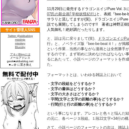
11月29日に発売するドラゴンエイジPure Vol
07氏の新企画｢学校妖怪紀行｣
と、表紙『bee-be
サラリと流してますが(笑)、ドラゴンエイジPure Vol
説でも展開してしまうのです!! 著者は神野正
人気御礼！絶好調だったりします。
と、話は元に戻りまして(笑)、
ドラゴンエイジPur
行』と、ノベライズ版『bee-be-beat it！
という作業…当然の事ながら漫画とは全然勝手
するのです。まず初めに決めなければならない
るにあたって、小説ページのフォーマットを作
た。
フォーマットとは、いわゆる雑誌上において
・文字の段組をどうするか？
・文字の書体はどうするか？
・文字の大きさはどうするか？
・字間(文字と文字の距離の事)をどうするか？
・行間(行と行の距離の事)をどうするか？
という事になります。アレコレと色々と悩んだ
の元に、各ページ３段組。１段22文字×34行の
さて、小説ページのフォーマットの次は、雑誌