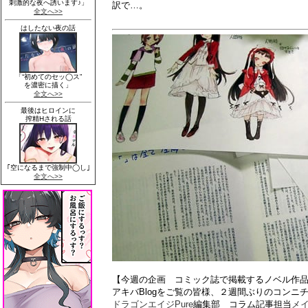
訳で…。
【今週の企画 コミック誌で掲載するノベル作
アキバBlogをご覧の皆様、２週間ぶりのコンニ
ドラゴンエイジPure
編集部 コラム記事担当
メ