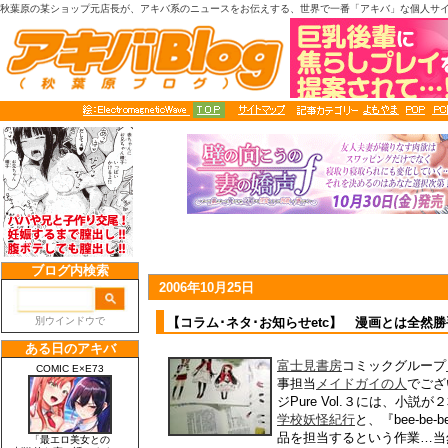
秋葉原の某ショップ元店長が、アキバ系のニュースをお伝えする、世界で一番「アキバ」な個人サ
2006年10月25日
【コラム･ネタ･お知らせetc】 漫画とは全然
富士見書房
コミックグループ
事担当
メイドガイの人
でござ
ジPure Vol.３には、小
学校妖怪紀行
と、『bee-be
品を担当するという作業…当