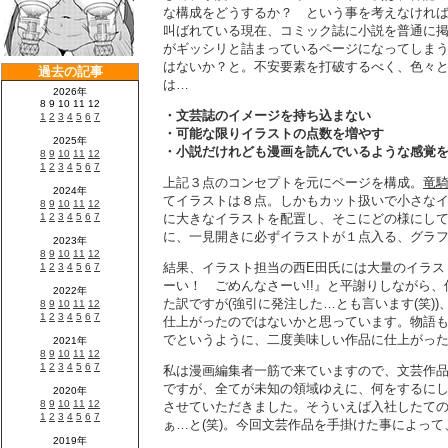
な構成をどうするか？ という事を考えなけれ
叫ばれている現在、コミック誌に小説を普通に
がギッシリと詰まっているページになってしま
はないか？と。不安要素を打破するべく、色々
は…
・文芸誌のイメージを持ち込まない
・可能な限りイラストの点数を増やす
・小説だけれども漫画を読んでいるような感覚
上記３点のコンセプトを元にページを構成。
竜騎
てイラストは８点。しかもカット扱いで小さな
に大きなイラストを配置し、そこにどの様にし
に、一見開きに必ずイラストが１点入る、グラ
結果、イラスト担当の西E田氏には大量のイラス
ーい！ ごめんなさーい!!』と平謝りしながら
た訳ですが(強引に発注した…とも言います(笑)
仕上がったのではないかと思っています。物語も
でというように、二度美味しい作品に仕上がっ
私は漫画編集者一筋で来ていますので、文芸作
ですが、全てが未知の領域ゆえに、何をするに
させていただきました。そういえば入社したて
ぁ…と(笑)。今回文芸作品を手掛けた事によって