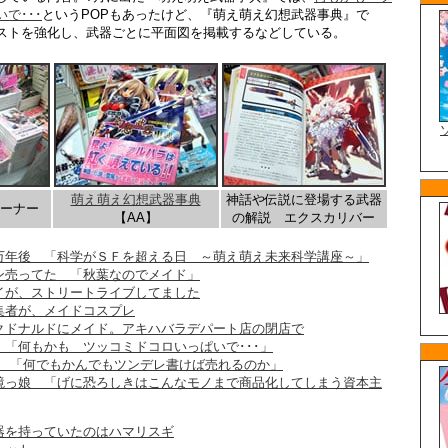
で･･･
というPOPもあったけど、『萌え萌え幻想武器事典』で
ストを強化し、武器ごとに平面図を掲載するなどしている。
萌え萌え幻想武器事典
神話や伝説に登場する武器
ーナー
【AA】
の解説 エクスカリバー
万年後 「科学がＳＦを超える日 ～萌え萌え未来科学講座～」
ン売ってた 「秋葉なのでメイド」
イが、ストリートライブしてました
集者が、メイドコスプレ
クドナルドにメイド。アキハバラデパート店の閉店で
「何もかも ツッコミドコロいっぱいで･･･」
デレ 「何でもかんでもツンデレ書けば売れるのか」
鏡っ娘 「げに恐ろしきはこんなモノまで商品化してしまう資本主
器を持っていたのはハマリスギ