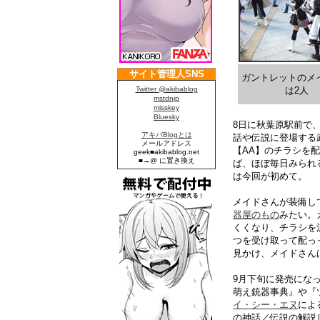
ガントレットのメ
は2人
8日に秋葉原駅前で
話や伝説に登場する
【AA】のチラシを
ば、ほぼ毎日みられ
は今回が初めて。
メイドさんが装備し
器屋のもの
みたい。
くくなり、チラシを
つを受け取って配っ
見かけ、メイドさん
9月下旬に発売にな
萌え銃器事典』や『
イ・シー・エヌ
によ
の神話／伝説の解説