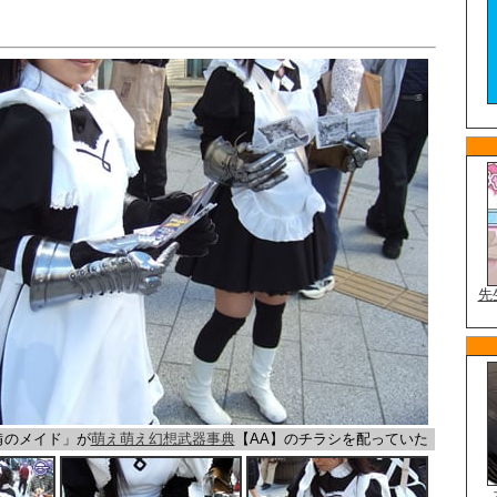
備のメイド」が
萌え萌え幻想武器事典
【AA】のチラシを配っていた