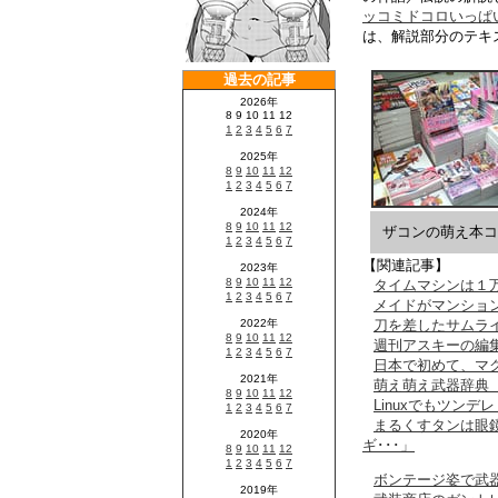
ッコミドコロいっぱい
は、解説部分のテキ
ザコンの萌え本コ
【関連記事】
タイムマシンは１
メイドがマンショ
刀を差したサムラ
週刊アスキーの編
日本で初めて、マ
萌え萌え武器辞典 
Linuxでもツン
まるくすタンは眼
ギ･･･」
ボンテージ姿で武