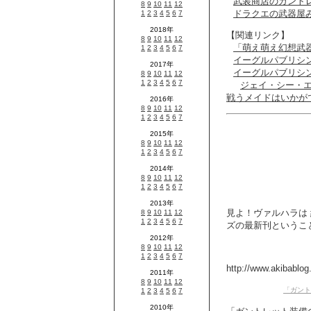
武装商店のガント
ドラクエの武器屋みた
【関連リンク】
「萌え萌え幻想武
イーグルパブリシ
イーグルパブリシ
ジェイ・シー・
戦うメイドはいかが
見よ！ヴァルハラは 
ズの最新刊ということ
http://www.akibablog
「ガント