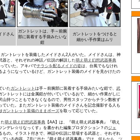
ガントレットは、手～前腕
イドさん
ガントレットをつけると
部に装着する手袋みたいな
細かい手作業はムリ
鎧
、ガントレットを装備したメイドさん2人がいた。メイドさんは、神
武器と、それぞれの神話／伝説の解説した
萌え萌え幻想武器事典
配っていた。アキバで
チラシを配るメイドの姿
は、台風でもなけれ
るようになっているけど、ガントレット装備のメイドを見かけたの
ていた
ガントレット
は手～前腕部に装着する手袋みたいな鎧で、
武
ガントレットには金属鎧が付いていているおで、細かい作業がしに
沢山持つこともできなくなるので、男性スタッフからチラシ数枚ず
っていた。またガントレット装備のメイドさんを記念撮影する人も
は
ガントレット装備のままポーズ
を取って応じていた。
った
萌え萌え幻想武器事典
【AA】は、『萌え萌え武器事典』『萌え
ツンデレ☆りなっくす』を書かれた編集プロダクション？の
ジェ
るもの。イラスト付きで、神話や伝説に登場する武器と、それぞれ
している内容。7月に出た『萌え萌え武器事典』では、
何もかも ツ