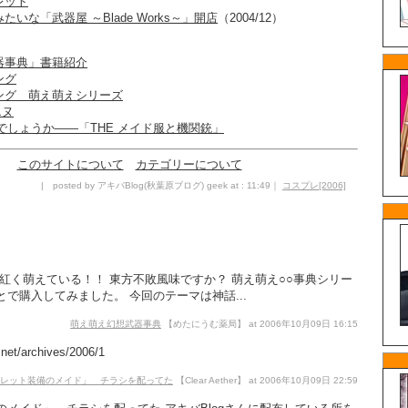
レット
いな「武器屋 ～Blade Works～」開店
（2004/12）
器事典」書籍紹介
ング
ング 萌え萌えシリーズ
エヌ
でしょうか――「THE メイド服と機関銃」
このサイトについて
カテゴリーについて
| posted by アキバBlog(秋葉原ブログ) geek at : 11:49｜
コスプレ[2006]
紅く萌えている！！ 東方不敗風味ですか？ 萌え萌え○○事典シリー
で購入してみました。 今回のテーマは神話...
萌え萌え幻想武器事典
【めたにうむ薬局】 at 2006年10月09日 16:15
.net/archives/2006/1
レット装備のメイド」 チラシを配ってた
【Clear Aether】 at 2006年10月09日 22:59