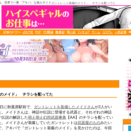
る、世界で一番「アキバ」な個人サイト
「ガントレット装備のメイド」 チラシを配ってた
のメイド」 チラシを配ってた
8日に秋葉原駅前で、
ガントレットを装備したメイドさん
が2人がい
た。メイドさんは、神話や伝説に登場する武器と、それぞれの神話
／伝説の解説した
萌え萌え幻想武器事典
【AA】のチラシを配ってい
た。メイドさんが装備していたガントレットは
武器屋のもの
みたい
で、アキバで『ガントレット装備のメイド』を見かけたのは、今回