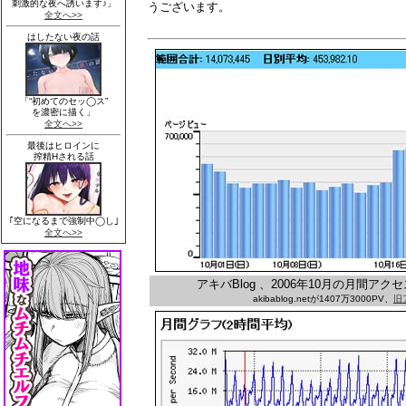
うございます。
アキバBlog 、2006年10月の月間
akibablog.netが1407万3000PV、
旧