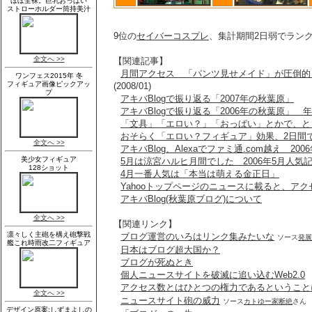
9位の
セイバーコスプレ
、集計期間2日弱でラン
【関連記事】
月間アクセス 「パンツ見せメイド」が圧倒的 
(2008/01)
アキバBlogで振り返る「2007年の秋葉原」
アキバBlogで振り返る「2006年の秋葉原」
「文具」「エロい？」「おっぱい」とかで、と
おそらく「エロい？フィギュア」効果、2日間
アキバBlog、Alexaでファミ通.com越え 20
5月は涼宮ハルヒ月間でした 2006年5月人気
4月一番人気は「本当は萌える金正日」
Yahooトップページのニュースに載ると、ア
アキバBlog(秋葉原ブログ)について
【関連リンク】
ブログ運営のいろはリンク集みたいな
ソース
発展
日本はブログ超大国か？
ブログが死ぬとき
個人ニュースサイトを破滅に追い込むWeb2.0
アクセス数とはひとつの権力であるということ
ニュースサイト砲の威力
ソース
カトゆー家断絶
さん