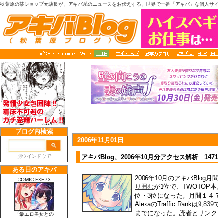
秋葉原の某ショップ元店長が、アキバ系のニュースをお伝えする、世界で一番「アキバ」な個人サ
2006年11月01日
アキバBlog、2006年10月分アクセス解析 14
2006年10月のアキバBlog
り囲む
が1位で、TWOTOP
位・3位になった。月間１４
AlexaのTraffic Rankは
9,839
までになった。読者とリンク