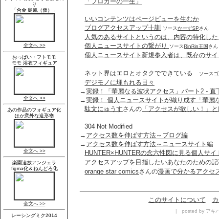
「ブロガーの一生」
いいコンテンツはページビューを生むか
ブログアクセスアップ十訓
ソース
かーずSP
さん
人気のあるサイトというのは、内容の特化した
個人ニュースサイトの繋がり
ソース
RinRin王国
さん
個人ニュースサイト新規参入者は、既存のサイ
ネット界はエロとオタクでできている
ソース
ゴ
デジモノに埋もれる日々
→
実録！「華麗なる波状アクセス」パート2 - 
→
実録！ 個人ニュースサイトが織り成す「華麗
駄文にゅうす
さんの
「アクセスが欲しい！」と
304 Not Modified
→
アクセス数を伸ばす方法～ブログ編
→
アクセス数を伸ばす方法～ニュースサイト編
HUNTER×HUNTERの念六性図に見る個人サイ
アクセスアップを目指したいあなたのための記
orange star comics
さんの
漫画で分かるアクセ
このサイトについて
カ
| posted by アキバ