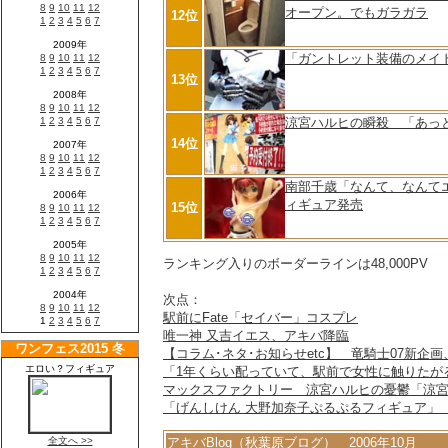
オープン。でもガラガラ
12位
「ガントレット装備のメイ
13位
涼宮ハルヒの瞬殺 「あっ
14位
南部千歳「なんて、なんて
ィギュア発売
15位
ランキング入りのボーダーラインは48,000PV
次点：
駅前にFate「セイバー」コスプレ
唯一神 又吉イエス、アキバ降臨
【コラム･ネタ･お知らせetc】 竜騎士07新企
「1年くらい配っていて、駅前で女性に触りたが
マックスファクトリー 涼宮ハルヒの憂鬱「涼
「げんしけん 大野加奈子ぷるぷるフィギュア」
アキバBlog（秋葉原ブログ） 2006年10月