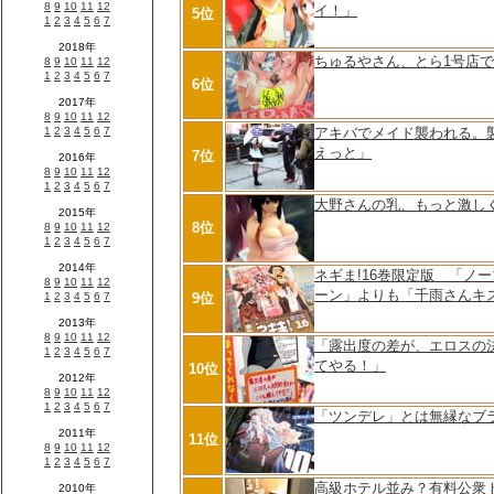
イ！」
5位
ちゅるやさん、とら1号店
6位
アキバでメイド襲われる。
えっと」
7位
大野さんの乳、もっと激し
8位
ネギま!16巻限定版 「ノ
ーン」よりも「千雨さんキ
9位
「露出度の差が、エロスの
てやる！」
10位
「ツンデレ」とは無縁なブ
11位
高級ホテル並み？有料公衆ト