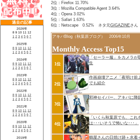
2位：Firefox 11.70%
3位：Mozilla Compatible Agent 3.64%
4位：Opera 3.02%
5位：Safari 1.63%
6位：Netscape 0.52% ネタ元
GIGAZINE
さん
アキバBlog（秋葉原ブログ） 2006年10月
Monthly Access Top15
「セーラー服」をカメラが
生
1位
作画崩壊アニメ「夜明け前
でも紹介
2位
邪神セイバー、アキバに降
3位
「いくら秋葉原でも、これ
は･･･いそうで怖いな･･･」
4位
鶴屋さんの日焼け跡＋水着