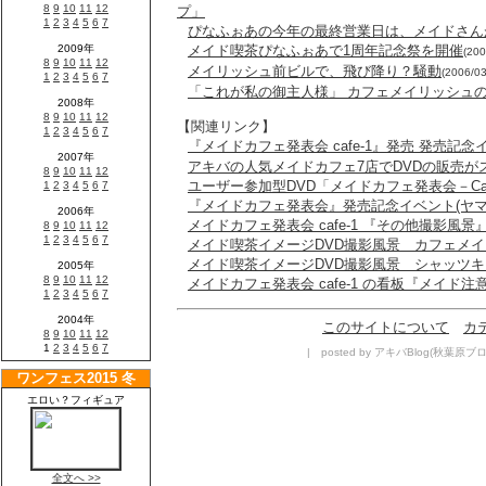
プ」
ぴなふぉあの今年の最終営業日は、メイドさん
メイド喫茶ぴなふぉあで1周年記念祭を開催
(200
メイリッシュ前ビルで、飛び降り？騒動
(2006/03
「これが私の御主人様」 カフェメイリッシュ
【関連リンク】
『メイドカフェ発表会 cafe-1』発売 発売記
アキバの人気メイドカフェ7店でDVDの販売が
ユーザー参加型DVD「メイドカフェ発表会－Caf
『メイドカフェ発表会』発売記念イベント(ヤマ
メイドカフェ発表会 cafe-1 『その他撮影風景
メイド喫茶イメージDVD撮影風景 カフェメ
メイド喫茶イメージDVD撮影風景 シャッツ
メイドカフェ発表会 cafe-1 の看板『メイド
このサイトについて
カ
| posted by アキバBlog(秋葉原ブログ)