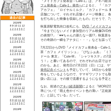
『メイドカフェ発表会－Cafe-1』は、アキバ経
フェ発表会－Cafe-1」発売へ
によると、『「カフ
アカフェ」「ロイヤルミルク」「カフェドール 東京
店舗について、それぞれ店舗イメージ映像と、
を打ち出した映像を収録したもの』だそうで、7
秋葉原駅電気街口改札にも、
DVD『メイドカフェ
『今までにないメイド参加型のリアル映像DVD作品
の表情!?」「♥♥ちゃんの新たな一面!?」秋葉原
その奇跡の一瞬をアナタに・・・』などを謳っ
7月22日からDVD『メイドカフェ発表会－Caf
茶「カフェ メイリッシュ」「ぴなふぉあ」「ミ
ドール 東京」「Cute-M」「シャツキステ」の
う！』と書いてあるので、それぞれのお店ではそ
のかも。あと、発売日の7月22日（日）には、
発売記念イベント
も予定していて、14日から全
布をしているようなので、ヤマギワソフトでも取
扱い店には、その後で流通するようになる予定
なお、前述の
アキバ経済新聞
によると『MORI
準について「萌え色やイベント色の薄い『正統
だ」と話している』だって。