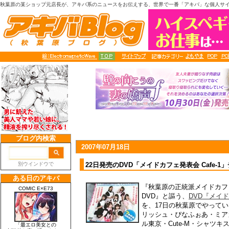
秋葉原の某ショップ元店長が、アキバ系のニュースをお伝えする、世界で一番「アキバ」な個人サ
2007年07月18日
22日発売のDVD「メイドカフェ発表会 Cafe-
『秋葉原の正統派メイドカフ
DVD』と謳う、
DVD『メイド
を、17日の秋葉原でやって
リッシュ・ぴなふぉあ・ミア
ル東京・Cute-M・シャツ