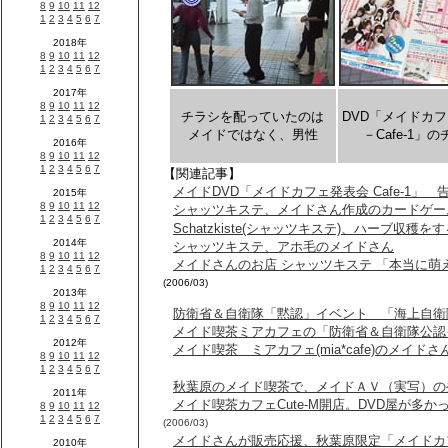
チラシを配っていたのは
DVD「メイドカ
メイドではなく、男性
－Cafe-1」
【関連記事】
メイドDVD「メイドカフェ発表会 Cafe-1」
シャッツキステ、メイドさん作成のカードゲー
Schatzkiste(シャッツキステ)、ハーブ収穫
シャッツキステ、アホ毛のメイドさん
メイドさんのお店 シャッツキステ 「本当に
(2006/03)
防衛省＆自衛隊「黙認」イベント 「海上自衛
メイド喫茶ミアカフェの「防衛省＆自衛隊公認
メイド喫茶 ミアカフェ(mia*cafe)のメイ
秋葉原のメイド喫茶で、メイドＡＶ（実写）の
メイド喫茶カフェCute-M開店。DVD屋が多
(2006/03)
メイドさんが販売応援、秋葉原限定「メイドカ