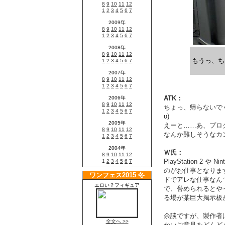
もうっ、ち
ATK：
ちょっ、帰らないで
υ)
えーと……あ、プロ
なんか難しそうなカ
Ｗ氏：
PlayStation 
のがお仕事となりま
ドでアレな仕事なん
で、誉められるとや
る場が某巨大掲示板
余談ですが、製作者
かいご意見をどんど