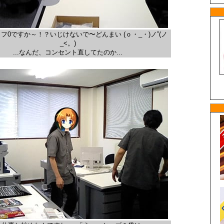
フ0ですか～！？いじけないで〜どんまい (ｏ・_・)ノ”(ノ
_<。)
...なんだ、コンセント直してたのか...