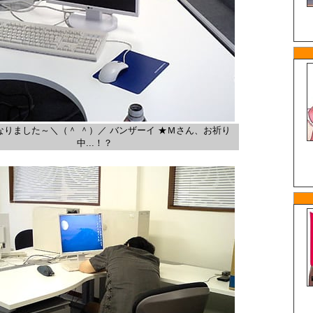
なりました～＼（＾ ＾）／ バンザーイ ★Ｍさん、お祈り
中...！？