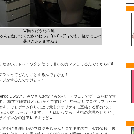
Ｗ氏うだうだの図。
ゃんと働いてくださいねっ｡･"(＞0＜)"･｡でも、確かにこの
暑さこたえますねえ
くださいよぉ～！ワタシだって暑いのガマンしてるんですからι(´Д｀
グラマってどんなことするんですかぁ？
ンジがするんですけど～？
2 や Nintendo DSなど、みなさんおなじみのハードウェアでゲームを動かす
す。 横文字職業はどれもそうですけど、やっぱりプログラマもハー
です。でもゲーム作りの上で最もクオリティに直結する部分なの
っぱり嬉しかったります。（とはいっても、皆様の意見をいただけ
がメインなのはアレですけどｗ）
は意外に各種BBSやブログをちゃんと見てますので、ぜひ皆様、暖
ん色んなところに書き込んでくださいね！暖かいやつをね！ほん