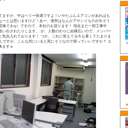
～？
てますが、中はベリー快適ですよ！いやたぶんエアコンがあればも
なーとは思いますけど！あー、便所はなんかアヤシイものが出そう
変換できry）ですので、本社のを貸ります！ 現在まだ一部工事中
追い出されたりします。 が、人数のわりに結構広いので、メンバー
と気合入れております！ つか、これに答えてる今も暑くてたまりま
なんですが、こんな所にいると死にそうなので帰っていいですか？ エ
来ますｗ