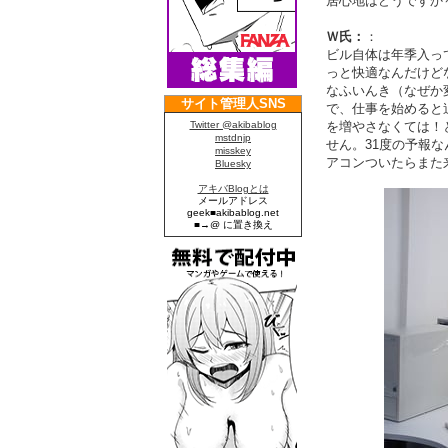
居心地はどうですか
Ｗ氏：
：
ビル自体は年季入っ
っと快適なんだけど
なふいんき（なぜか
で、仕事を始めると
を増やさなくては！
せん。31度の予報
アコンついたらまた