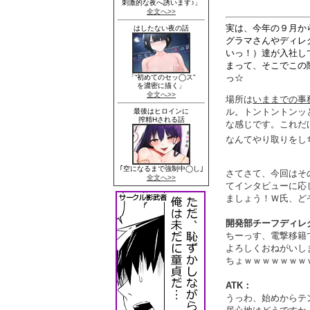
実は、今年の９月か
グラマさんやディレ
いっ！）達が入社し
まって、そこでこの際
っ☆
場所は
いままでの事
ル。トントントンッ
な感じです。これだ
なんてやり取りをし
さてさて、今回はそ
てインタビューに応
ましょう！Ｗ氏、どぞ～
開発部チーフディレ
ちーっす、電撃移籍
よろしくおねがいし
ちょｗｗｗｗｗｗｗ
ATK：
うっわ、始めからテ