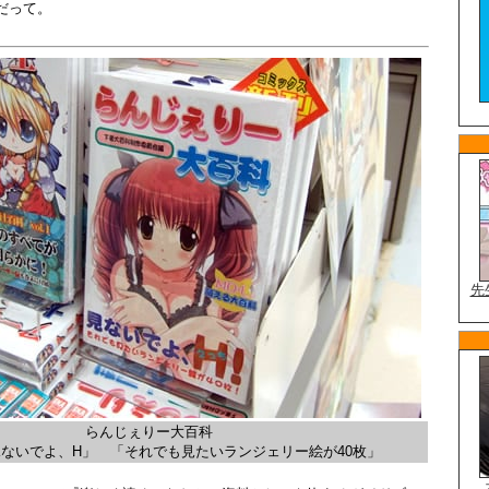
だって。
らんじぇりー大百科
ないでよ、H」 「それでも見たいランジェリー絵が40枚」