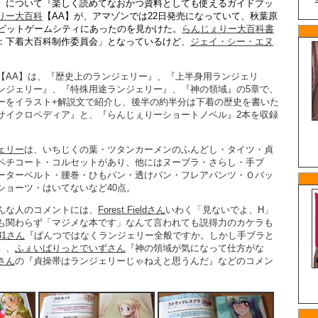
）について『楽しく読めてなおかつ資料としても使えるガイドブッ
りー大百科
【AA】が、アマゾンでは22日発売になっていて、秋葉原
ソビットゲームシティにあったのを見かけた。
らんじぇりー大百科書
：下着大百科制作委員会」となっているけど、
ジェイ・シー・エヌ
。
【AA】は、『歴史上のランジェリー』、『上半身用ランジェリ
ンジェリー』、『特殊用途ランジェリー』、『神の領域』の5章で、
ーをイラスト+解説文で紹介し、後半の約半分は下着の歴史を書いた
サイクロペディア』と、『らんじぇりーショートノベル』2本を収録
ェリー
は、いちじくの葉・ツタンカーメンのふんどし・タイツ・貞
ペチコート・コルセットがあり、他にはヌーブラ・さらし・手ブ
ーターベルト・腰巻・ひもパン・透けパン・フレアパンツ・Ｏバッ
ショーツ・はいてないなど40点。
んな人のコメントには、
Forest Fieldさん
いわく「見ないでよ、H」
も関わらず「マジメな本です」なんて言われても説得力のカケラも
31さん
『ぱんつではなくランジェリー全般ですか。しかし手ブラと
』、
ふぇいばりっとでいずさん
『神の領域が気になって仕方がな
さん
の『貞操帯はランジェリーじゃねえと思うんだ』などのコメン