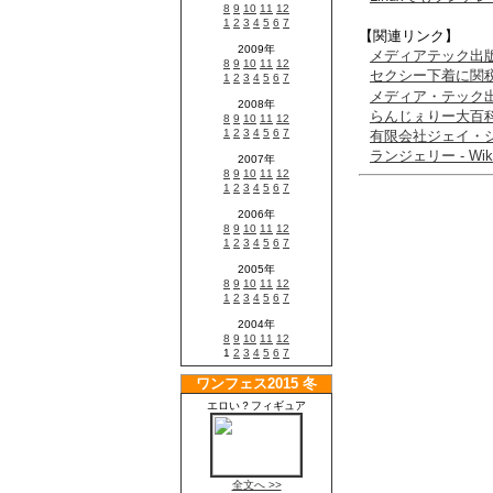
【関連リンク】
メディアテック出
セクシー下着に関
メディア・テック
らんじぇりー大百
有限会社ジェイ・
ランジェリー - Wiki