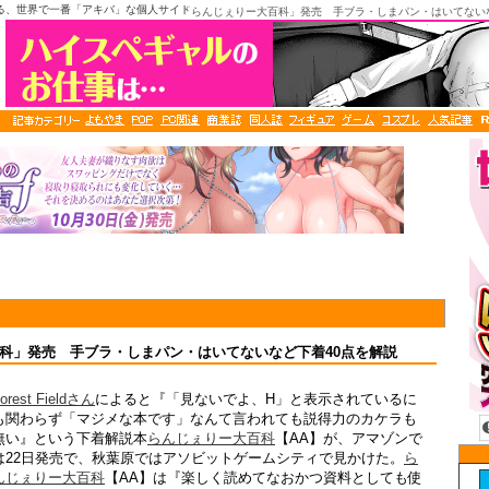
る、世界で一番「アキバ」な個人サイト
「らんじぇりー大百科」発売 手ブラ・しまパン・はいてない
科」発売 手ブラ・しまパン・はいてないなど下着40点を解説
orest Fieldさん
によると『「見ないでよ、H」と表示されているに
も関わらず「マジメな本です」なんて言われても説得力のカケラも
無い』という下着解説本
らんじぇりー大百科
【AA】が、アマゾンで
は22日発売で、秋葉原ではアソビットゲームシティで見かけた。
ら
んじぇりー大百科
【AA】は『楽しく読めてなおかつ資料としても使