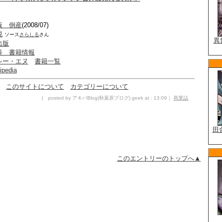
版 倒産
(2008/07)
税
ソース
さらしる
さん
出版
科 書籍情報
シー・エヌ
書籍一覧
pedia
このサイトについて
カテゴリーについて
| posted by アキバBlog(秋葉原ブログ) geek at : 13:09｜
商業誌
このエントリーのトップへ▲