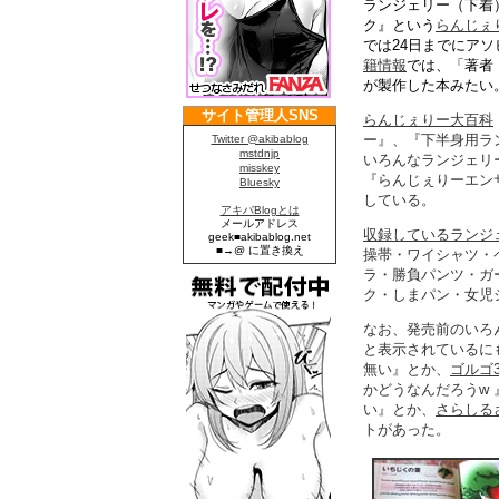
ランジェリー（下着
ク』という
らんじぇ
では24日までにア
籍情報
では、「著者
が製作した本みたい
らんじぇりー大百科
ー』、『下半身用ラ
いろんなランジェリ
『らんじぇりーエン
している。
収録しているランジ
操帯・ワイシャツ・
ラ・勝負パンツ・ガ
ク・しまパン・女児
なお、発売前のいろ
と表示されているに
無い』とか、
ゴルゴ
かどうなんだろうw 
い』とか、
さらしる
トがあった。