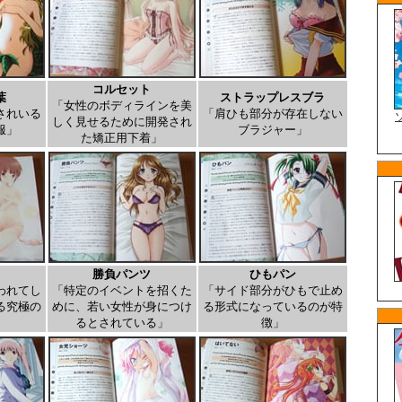
コルセット
葉
ストラップレスブラ
「女性のボディラインを美
されいる
「肩ひも部分が存在しない
しく見せるために開発され
服」
ブラジャー」
た矯正用下着」
勝負パンツ
ひもパン
われてし
「特定のイベントを招くた
「サイド部分がひもで止め
る究極の
めに、若い女性が身につけ
る形式になっているのが特
るとされている」
徴」