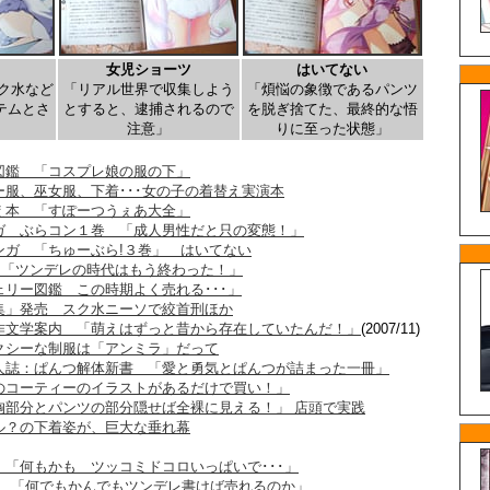
女児ショーツ
はいてない
ク水など
「リアル世界で収集しよう
「煩悩の象徴であるパンツ
テムとさ
とすると、逮捕されるので
を脱ぎ捨てた、最終的な悟
注意」
りに至った状態」
図鑑 「コスプレ娘の服の下」
服、巫女服、下着･･･女の子の着替え実演本
え本 「すぽーつうぇあ大全」
ガ ぶらコン１巻 「成人男性だと只の変態！」
ンガ 「ちゅーぶら!３巻」 はいてない
 「ツンデレの時代はもう終わった！」
リー図鑑 この時期よく売れる･･･」
集」発売 スク水ニーソで絞首刑ほか
作文学案内 「萌えはずっと昔から存在していたんだ！」
(2007/11)
クシーな制服は「アンミラ」だって
人誌：ぱんつ解体新書 「愛と勇気とぱんつが詰まった一冊」
のコーティーのイラストがあるだけで買い！」
胸部分とパンツの部分隠せば全裸に見える！」 店頭で実践
ル？の下着姿が、巨大な垂れ幕
「何もかも ツッコミドコロいっぱいで･･･」
デレ 「何でもかんでもツンデレ書けば売れるのか」