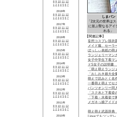
しまパン
「2次元の世界はス
に並ぶ聖なるアイ
れる」
【関連記事】
妄想コスプレ脱衣
メイド服、セーラー
ぼっしぃ表紙の萌
ランジェリーマン
女子中学生下着マ
ドS女子の説明書
「萌え萌えランジェ
「おしおき娘大全
萌えで読みとく名
一番萌え萌えでセ
パンツオンリー同
「スク水と下着姿
「下着・水着姿で
メガネっ娘アイド
萌え萌え武器辞典 
Linuxでもツン