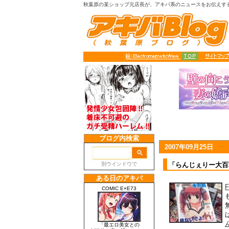
秋葉原の某ショップ元店長が、アキバ系のニュースをお伝えす
2007年09月25日
「らんじぇりー大百
F