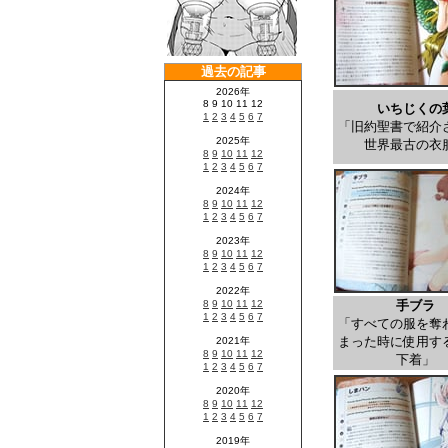
いちじくの
「旧約聖書で紹介
世界最古の衣
手ブラ
「すべての服を奪
まった時に使用す
下着」