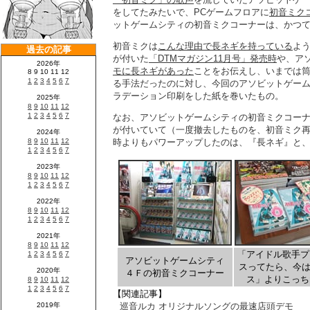
をしてたみたいで、PCゲームフロアに
初音ミク
ットゲームシティの初音ミクコーナーは、かつ
初音ミクは
こんな理由で長ネギを持っている
よ
が付いた
「DTMマガジン11月号」発売時
や、ア
モに長ネギがあった
ことをお伝えし、いまでは
る手法だったのに対し、今回のアソビットゲー
ラデーション印刷をした紙を巻いたもの。
なお、アソビットゲームシティの初音ミクコーナー
が付いていて（一度撤去したものを、初音ミク
時よりもパワーアップしたのは、『長ネギ』と、
「アイドル歌手プ
アソビットゲームシティ
スってたら、今は
４Ｆの初音ミクコーナー
ス」よりこっち
【関連記事】
巡音ルカ オリジナルソングの最速店頭デモ