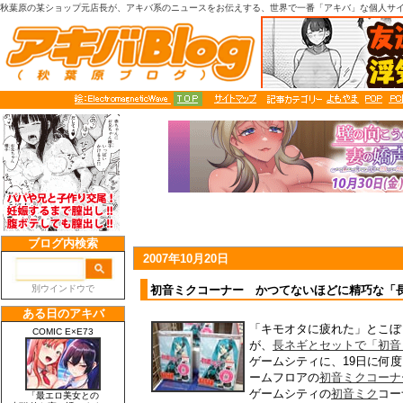
秋葉原の某ショップ元店長が、アキバ系のニュースをお伝えする、世界で一番「アキバ」な個人サ
2007年10月20日
初音ミクコーナー かつてないほどに精巧な「
「キモオタに疲れた」とこぼ
が、
長ネギとセットで「初音
ゲームシティに、19日に何
ームフロアの
初音ミクコーナ
ゲームシティの
初音ミク
コー