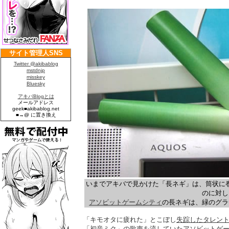
いまでアキバで見かけた「長ネギ」は、筒状に
のに対し
アソビットゲームシティ
の長ネギは、緑のグラ
「キモオタに疲れた」とこぼし
失踪したタレン
「初音ミク」の歌声
を流していたアソビットゲー