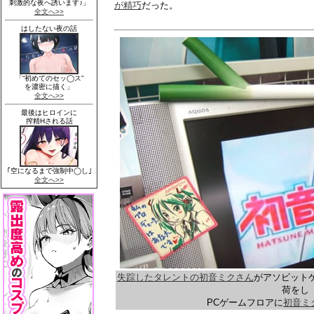
が精巧
だった。
失踪したタレントの初音ミクさん
がアソビット
荷をし
PCゲームフロアに
初音ミ