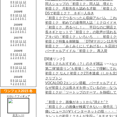
同人ショップの「初音ミク」同人誌 増えた
初音ミク、月影先生も認める才能 「初音ミク.
DSで初音ミク？ ネギ一人歩き
「初音ミクでつるぺったん収録アルバム これ
初音ミク 初めての凌辱同人誌「ミクロイドＨ
「初音ミク、恐るべし！」 平日なのに開店２
長ネギとセットで「初音ミク」の歌声が流れる
アキバの「初音ミク」いろいろ ： 初音ミク
初音ミク特集＆体験版 「DTMマガジン11月
初音ミク 「みくみくにしてあげる♪」を店頭
バーチャルアイドル「初音ミク」 再入荷
【関連リンク】
初音ミクもおすすめ（？）のネギ雑誌
ソース
なつ
第二弾“鏡音リン”も登場！ 今ここで理解して
初音ミク なんと初音ミク2万本達成（しかも北
クリプトン
VOCALOID 2エンジン搭載、バーチャルア
なぜ初音ミクは長ネギを持っているのか - な
初音ミクが「ツートップのテーマ」を熱唱して
「初音ミク」画像がネットから“消えた”？
「初音ミク」の画像が検索できない～発売元「
痛いニュース(ﾉ∀`):インターネットの怪・・
タレントの初音ミクさんが失踪─「キモオタに疲れた」