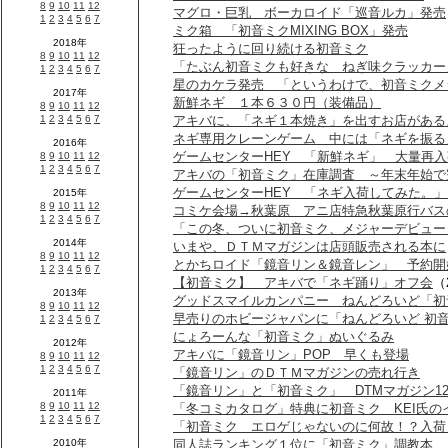
マグロ・巨乳 ボーカロイド「巡音ルカ」発売
ミク箱 「初音ミクMIXING BOX」発売
狂ったように回り続ける初音ミク
「たぶん初音ミクも好きな ねぎ味クラッカー
星のカケラ発売 「というわけで、初音ミクメ
新鮮ネギ １本６３０円（装備品）
アキバに、「ネギ１本焼き」を出すお店がある
ネギ専用クレーンゲーム 中には「ネギを振る
ゲームセンターHEY 「新鮮ネギ」 大量再入
アキバの「初音ミク」在庫調査 ～年末年始で
ゲームセンターHEY 「ネギ入荷してみた。
コミケ会場→秋葉原 アニ店特急秋葉原行バス
「この冬、ついに初音ミク、メジャーデビュー
いまや、ＤＴＭマガジンは店頭販売される本に
とかちロイド「鏡音リン＆鏡音レン」 予約開
【初音ミク】 アキバで「ネギ踊り」オフ会
（
グッドスマイルカンパニー ねんどろいど「初
早売りのホビージャパンに「ねんどろいど 初
にょろーんな「初音ミク」ぬいぐるみ
アキバに「鏡音リン」POP 早くも登場
「鏡音リン」のＤＴＭマガジンの売れ行き
「鏡音リン」と「初音ミク」 DTMマガジン1
「冬コミカタログ」特典に初音ミク KEI氏の
「初音ミク エロゲじゃないのに何故！？入荷
同人誌ランキング１位に「初音ミク」調教本