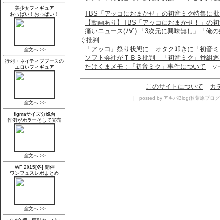
TBS「アッコにおまかせ」の初音ミク特集に批判相次ぐ
【動画あり】TBS「アッコにおまかせ！」の
痛いニュース(ﾉ∀`):「3次元に興味無し」「
ぐ批判
「アッコ」祭り状態に オタク叩きに「初音ミ
ソフト会社がＴＢＳ批判 「初音ミク」番組巡
たけくまメモ : 「初音ミク」事件について
ソ
このサイトについて
カ
| posted by アキバBlog(秋葉原ブログ) g