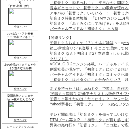
「初音ミク、恐るべし！」 平日なのに開店２
長ネギとセットで「初音ミク」の歌声が流れる
アキバの「初音ミク」いろいろ ： 初音ミク
初音ミク特集＆体験版 「DTMマガジン11月
初音ミク 「みくみくにしてあげる♪」を店頭
バーチャルアイドル「初音ミク」 再入荷
【関連リンク】
初音ミクもおすすめ（？）のネギ雑誌
ソース
なつ
第二弾“鏡音リン”も登場！ 今ここで理解して
初音ミク なんと初音ミク2万本達成（しかも北
クリプトン
VOCALOID 2エンジン搭載、バーチャルア
創業社長が明かす、「初音ミク」にかける想い
バーチャルアイドル「初音ミク」コミック化決
「初音ミク」はオタクにしか分からない？
以
ネギを持った「はちゅねミク」で遊ぶ、自作の
“初音ミク問題”に証券アナリストも懸念!? ヤ
初音ミク消えたのは「たまたま」？ ヤフー決算会見で
Yahoo!辞書に「初音ミク」
ソース
ぬるヲタ
テレビ関係者は「初音ミク」を侮ってはいけな
DTMブーム再来!? 「初音ミク」が掘り起こす
異例の売れ行き「初音ミク」 「ニコ動」で広