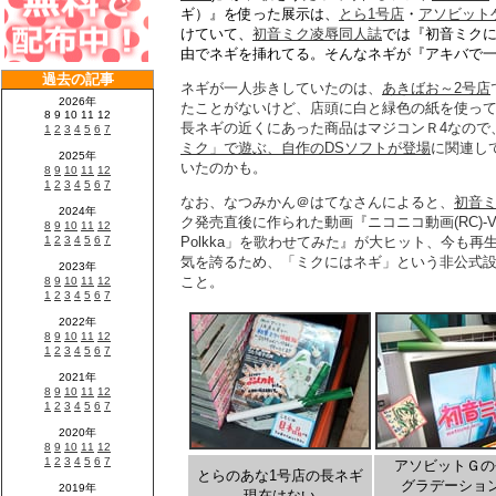
ギ）』を使った展示は、
とら1号店
・
アソビット
けていて、
初音ミク凌辱同人誌
では『初音ミク
由でネギを挿れてる。そんなネギが『アキバで
ネギが一人歩きしていたのは、
あきばお～2号店
たことがないけど、店頭に白と緑色の紙を使っ
長ネギの近くにあった商品はマジコンＲ4なので
ミク」で遊ぶ、自作のDSソフトが登場
に関連し
いたのかも。
なお、なつみかん＠はてなさんによると、
初音
ク発売直後に作られた動画『ニコニコ動画(RC)‐VOC
Polkka」を歌わせてみた』が大ヒット、今も再
気を誇るため、「ミクにはネギ」という非公式
こと。
アソビットＧの
とらのあな1号店の長ネギ
グラデーショ
現在はない