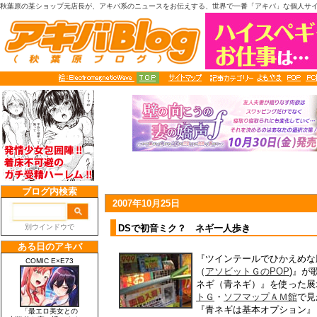
秋葉原の某ショップ元店長が、アキバ系のニュースをお伝えする、世界で一番「アキバ」な個人サ
2007年10月25日
DSで初音ミク？ ネギ一人歩き
『ツインテールでひかえめな
（
アソビットＧのPOP
)』が
ネギ（青ネギ）』を使った展
トＧ
・
ソフマップＡＭ館
で見
『青ネギは基本オプション』