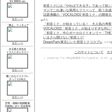
初音ミクには『やればできる子』であって欲し
マジでこれ凄いな商用もフリーって 歌う合成
話題沸騰の「VOCALOID2 初音ミク」の開
ぉ
さん
「初音ミク」が始まっている！ 大人気の考察
VOCALOID2「初音ミク」が始まりすぎな件に
「初音ミク」中心ボーカロイドオンリー「THE VO
いまさら聞けない“初音ミク”
DreamParty東京にいた初音ミクコスプレ
ソース
このサイトについて
カ
| posted by アキバBlog(秋葉原ブログ) geek at : 11:19｜