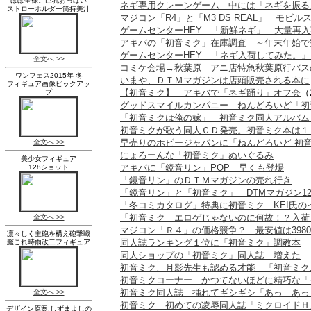
ネギ専用クレーンゲーム 中には「ネギを振る
マジコン「R4」と「M3 DS REAL」 モビ
ゲームセンターHEY 「新鮮ネギ」 大量再入
アキバの「初音ミク」在庫調査 ～年末年始で
ゲームセンターHEY 「ネギ入荷してみた。
コミケ会場→秋葉原 アニ店特急秋葉原行バス
いまや、ＤＴＭマガジンは店頭販売される本に
【初音ミク】 アキバで「ネギ踊り」オフ会
（
グッドスマイルカンパニー ねんどろいど「初
「初音ミクは俺の嫁」 初音ミク同人アルバム「m
初音ミクが歌う同人ＣＤ発売。初音ミク本は１
早売りのホビージャパンに「ねんどろいど 初
にょろーんな「初音ミク」ぬいぐるみ
アキバに「鏡音リン」POP 早くも登場
「鏡音リン」のＤＴＭマガジンの売れ行き
「鏡音リン」と「初音ミク」 DTMマガジン1
「冬コミカタログ」特典に初音ミク KEI氏の
「初音ミク エロゲじゃないのに何故！？入荷
マジコン「Ｒ４」の価格競争？ 最安値は398
同人誌ランキング１位に「初音ミク」調教本
同人ショップの「初音ミク」同人誌 増えた
初音ミク、月影先生も認める才能 「初音ミク.
初音ミクコーナー かつてないほどに精巧な「
初音ミク同人誌 挿れてギシギシ「あっ あっ
初音ミク 初めての凌辱同人誌「ミクロイドＨ