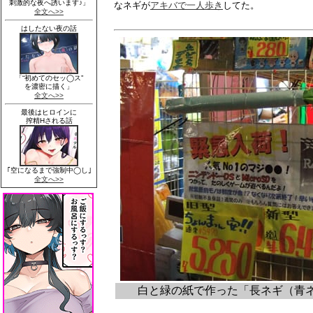
なネギが
アキバで一人歩き
してた。
白と緑の紙で作った「長ネギ（青