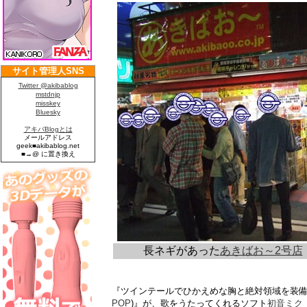
長ネギがあった
あきばお～2号店
『ツインテールでひかえめな胸と絶対領域を装
POP
)』が、歌をうたってくれるソフト
初音ミク