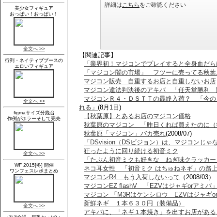
【関連記事】
「業界初！マジコンでプレイすると全身血だら
「マジコン闇の市場」 フツーに売ってる秋葉
マジコン販売 自重するお店と自重しないお店
マジコン違法判決後のアキバ 「任天堂勝利 
マジコンＲ４・ＤＳＴＴの最終入荷？ 「今の
れる」
(8月1日)
【秋葉原】とあるお店のマジコン価格
秋葉原のマジコン 「昨日くれば買えたのに（
秋葉原「マジコン」バカ売れ
(2008/07)
「DSvision（DSビジョン）は、マジコンじゃ
狂ったように回り続ける初音ミク
「たぶん初音ミクも好きな ねぎ味クラッカー
ネコ耳女性 「初音ミク はちゅねネギ」の路
マジコンR4 もう入荷しないって
（2008/03）
マジコンEZ flashV 「EZVはジャギorア
マジコン 「M3Rはケンシロウ EZVはジャギo
新鮮ネギ １本６３０円（装備品）
アキバに、「ネギ１本焼き」を出すお店がある