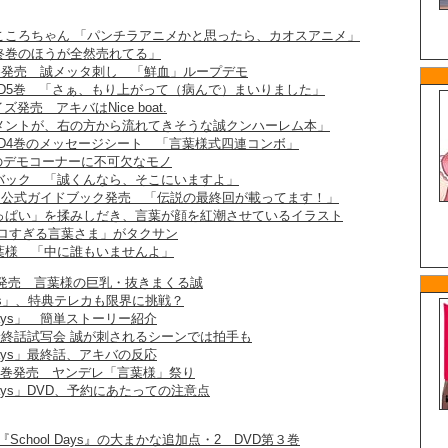
こころちゃん 「パンチラアニメかと思ったら、カオスアニメ」
 「最終巻のほうが全然売れてる」
s最終巻発売 誠メッタ刺し 「鮮血」ループデモ
VD5巻 「さぁ、もり上がって（病んで）まいりました」
発売 アキバはNice boat.
メントが、右の方から流れてきそうな誠クンハーレム本」
VD4巻のメッセージシート 「言葉様式四連コンボ」
 L×Hのデモコーナーに不可欠なモノ
バック 「誠くんなら、そこにいますよ」
 Days公式ガイドブック発売 「伝説の最終回が載ってます！」
っぱい」を揉みしだき、言葉が顔を紅潮させているイラスト
エロすぎる言葉さま」がタクサン
葉様 「中に誰もいませんよ」
s第2巻発売 言葉様の巨乳・抜きまくる誠
 Days」、特典テレカも限界に挑戦？
 Days」 簡単ストーリー紹介
ys」最終話試写会 誠が刺されるシーンでは拍手も
 Days」最終話、アキバの反応
 DVD1巻発売 ヤンデレ「言葉様」祭り
 Days」DVD、予約にあたっての注意点
『School Days』の大まかな追加点・2 DVD第３巻