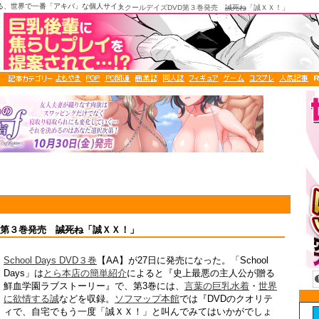
る、世界で一番「アキバ」な個人サイト
スクールデイズDVD第３巻発売
誠死ね
「誠ＸＸ！」
D第３巻発売
誠死ね
「誠ＸＸ！」
School Days DVD３巻
【AA】が27日に発売になった。「School
Days」は
とら本店の簡単紹介
によると『史上最悪の主人公が贈る
鮮血学園ラブストーリー』で、第3巻には、
言葉の巨乳水着
・
世界
に欲情する誠
などを収録。
ソフマップ本館
では『DVDのクオリテ
ィで、自宅でもう一度「誠ＸＸ！」と叫んでみてはいかがでしょ