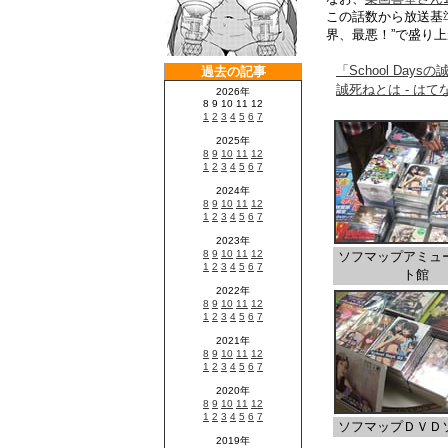
この話数から放送基
界、最悪！”で盛り
「School Da
誠死ねとは - は
ソフマップアミュ
ト館
ソフマップＤＶＤ