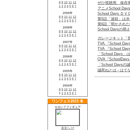
ぜひ視聴用、保存用、
アニメSchool Da
School Days 
第5話「波紋」は
第6話「明かされ
School Days
ガレージキット「世界
TVA 『School
TVA 『Schoo
「School Da
OVA『School
「School Da
誠死ねとは - は