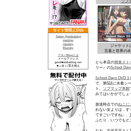
ソフ
ジャケット
言葉と世界の水
とら本店の
簡単スト
リー』の
School Da
School Days DVD
で、第5話に水着シ
ト。
ソフマップ本館
みてはいかがでしょ
放送時点での
ねこに
れない女よりは，す
てすごいですね』、
ふたり．いつでもど
なお、
楽画喜堂さん1