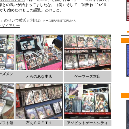
準との戦いが始まってましたな。（笑）そして、”誠氏ね！”や”世
上がり始めたのもこの話数』とのこと。
ysの誠」のせいで彼氏と別れた
ソース
BRAINSTORM
さん
てなダイアリー
ーズメン
とらのあな本店
ゲーマーズ本店
ソフト館
石丸ＳＯＦＴ１
アソビットゲームシティ