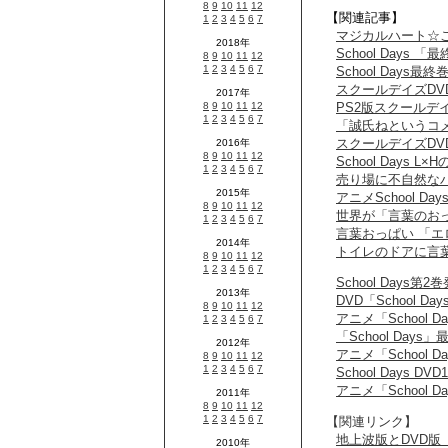
【関連記事】
マジカルハート☆
School Days
School Day
スクールデイズD
PS2版スクールデイズ
「誠氏ねというコ
スクールデイズD
School Days
売り場に不自然な
アニメSchool
世界が「言葉のお
言葉おっぱい 「
トイレのドアに言
School Day
DVD「School
アニメ「School
「School Da
アニメ「School
School Days
アニメ「School
【関連リンク】
地上波版とDVD版 