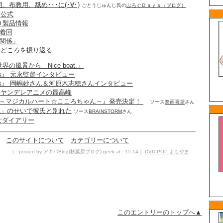
布教用、舐め･･･に(･∀･)
ごとうじゅんじ氏の
ぶろぐＤａｙｓ（ブログ）
ys公式
ＤＶＤ製品情報
水着回
た関係」
の萌えどころを振り返る
の風景から Nice boat.」
 Days』 元永監督インタビュー
l Days』 岡嶋妙さん＆河原木志穂さんインタビュー
ys」はヤンデレアニメの最高峰
Days～マジカルハート☆こころちゃん～』発売決定！
ソース
楽画喜堂
さん
ysの誠」のせいで彼氏と別れた
ソース
BRAINSTORM
さん
てなダイアリー
このサイトについて
カテゴリーについて
| posted by アキバBlog(秋葉原ブログ) geek at : 15:14｜
DVD
POP
よもやま
このエントリーのトップへ▲