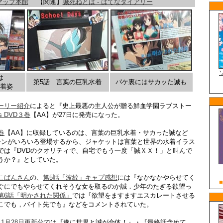
マップ本館
【関連】
誠死ねとは - はてなダイアリー
は
第5話 言葉の巨乳水着
パケ裏にはサカッた誠も
着姿
ーリー紹介
によると『史上最悪の主人公が贈る鮮血学園ラブストー
ys DVD３巻
【AA】が27日に発売になった。
３巻
【AA】に収録しているのは、言葉の巨乳水着・サカった誠など
ーンがいろいろ登場するから、ジャケットは言葉と世界の水着イラス
では『DVDのクオリティで、自宅でもう一度「誠ＸＸ！」と叫んで
うか？』としていた。
こばんさん
の、
第5話「波紋」キャプ感想
には『なかなかやらせてく
ぐにでもやらせてくれそうな女を取るのか誠．少年のたぎる欲望っ
第6話「明かされた関係」
では『欲望をますますエスカレートさせる
こでも，バイト先でも』などをコメントされていた。
1月28日更新分
では『遂に世界と誠が合体！』・『最終話含めて、