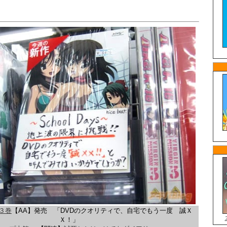
。
D３巻
【AA】発売 「DVDのクオリティで、自宅でもう一度 誠Ｘ
Ｘ！」