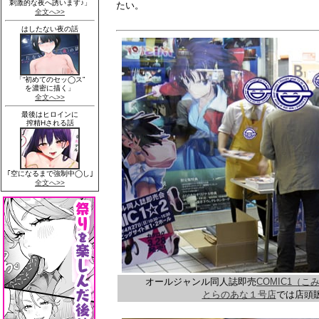
たい。
オールジャンル同人誌即売
COMIC1（こ
とらのあな１号店
では店