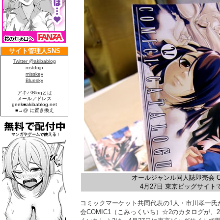
オールジャンル同人誌即売会 C
4月27日 東京ビッグサイ
コミックマーケット共同代表の1人・
市川孝一氏
会COMIC1（こみっくいち）☆2のカタログが、