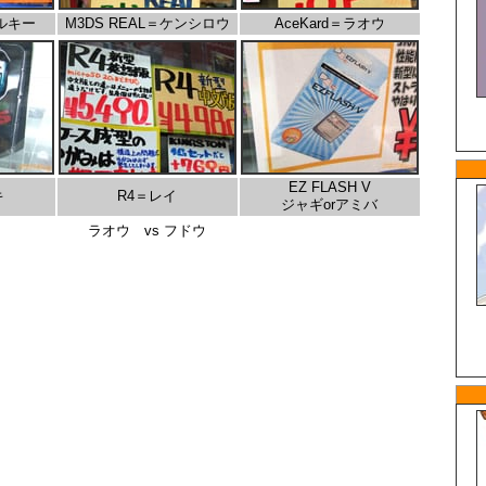
ルキー
M3DS REAL＝ケンシロウ
AceKard＝ラオウ
EZ FLASH V
キ
R4＝レイ
ジャギorアミバ
ラオウ vs フドウ