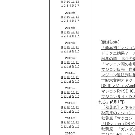
【関連記事】
「業界初！マジコ
ドラクエ効果？ 
極悪の華 北斗の
「マジコン闇の市
マジコン販売 自
マジコン違法判決
世紀末変態オヤジ
DSi用マジコンAc
マジコンR4 SDHC
マジコンＲ４・Ｄ
れる」
(8月1日)
【秋葉原】とある
秋葉原のマジコン
秋葉原「マジコン
「DSvision（
秋葉原 「ガンダ
マジコンR4 もう