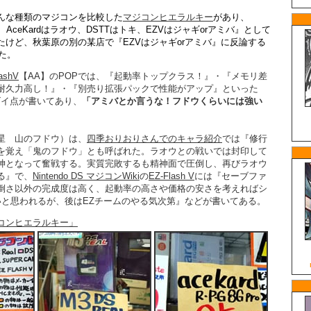
んな種類のマジコンを比較した
マジコンヒエラルキー
があり、
AceKardはラオウ、DSTTはトキ、EZVはジャギorアミバ』として
たけど、秋葉原の別の某店で『EZVはジャギorアミバ』に反論する
た。
lashV
【AA】のPOPでは、『起動率トップクラス！』・『メモリ差
耐久力高し！』・『別売り拡張パックで性能がアップ』といった
のスゴイ点が書いてあり、
「アミバとか言うな！フドウくらいには強い
。
星 山のフドウ）は、
四季おりおりさんでのキャラ紹介
では『修行
を覚え「鬼のフドウ」とも呼ばれた。ラオウとの戦いでは封印して
神となって奮戦する。実質完敗するも精神面で圧倒し、再びラオウ
る』で、
Nintendo DS マジコンWiki
の
EZ-Flash V
には『セーブファ
倒さ以外の完成度は高く、起動率の高さや価格の安さを考えればシ
いと思われるが、後はEZチームのやる気次第』などが書いてある。
コンヒエラルキー」