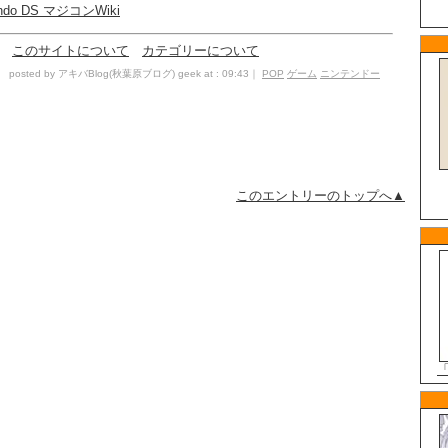
ntendo DS マジコンWiki
このサイトについて
カテゴリーについて
posted by アキバBlog(秋葉原ブログ) geek at : 09:43｜
POP
ゲーム
ニンテンドー
このエントリーのトップへ▲