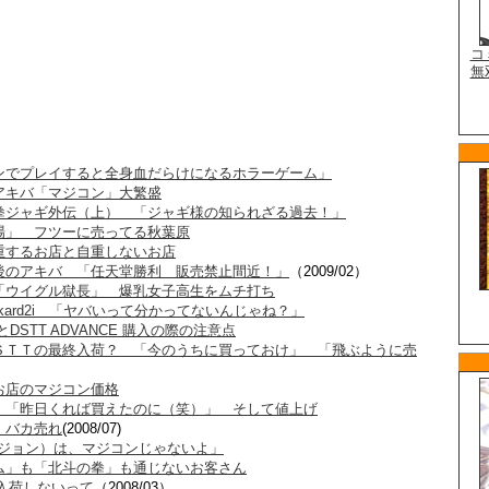
ンでプレイすると全身血だらけになるホラーゲーム」
アキバ「マジコン」大繁盛
拳ジャギ外伝（上） 「ジャギ様の知られざる過去！」
場」 フツーに売ってる秋葉原
重するお店と自重しないお店
後のアキバ 「任天堂勝利 販売禁止間近！」
（2009/02）
「ウイグル獄長」 爆乳女子高生をムチ打ち
ekard2i 「ヤバいって分かってないんじゃね？」
とDSTT ADVANCE 購入の際の注意点
ＳＴＴの最終入荷？ 「今のうちに買っておけ」 「飛ぶように売
お店のマジコン価格
 「昨日くれば買えたのに（笑）」 そして値上げ
」バカ売れ
(2008/07)
DSビジョン）は、マジコンじゃないよ」
ム」も「北斗の拳」も通じないお客さん
入荷しないって
（2008/03）