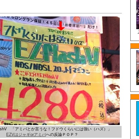
flashV 「アミバとか言うな！フドウくらいには強い（ハズ）」
EZVはジャギorアミバ
への反論ＰＯＰ？