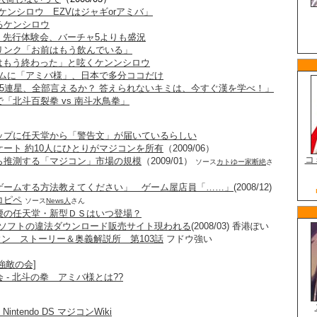
はケンシロウ EZVはジャギorアミバ」
るケンシロウ
」先行体験会、バーチャ5よりも盛況
リンク「お前はもう飲んでいる」
時代はもう終わった」と呟くケンンシロウ
バムに「アミバ様」、日本で多分ココだけ
斗5連星、全部言えるか？ 答えられないキミは、今すぐ漢を学べ！」
「北斗百裂拳 vs 南斗水鳥拳」
ップに任天堂から「警告文」が届いているらしい
ート 約10人にひとりがマジコンを所有
（2009/06）
ら推測する「マジコン」市場の規模
（2009/01）
ソース
カトゆー家断絶
さ
ゲームする方法教えてください」 ゲーム屋店員「……」
(2008/12)
コピペ
ソース
News人
さん
腰の任天堂・新型ＤＳはいつ登場？
用ソフトの違法ダウンロード販売サイト現われる
(2008/03) 香港ぽい
ン ストーリー＆奥義解説所 第103話
フドウ強い
バ強敵の会]
 - 北斗の拳 アミバ様とは??
Nintendo DS マジコンWiki