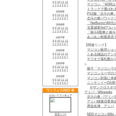
マジコン 「M3R
トラックで運ばれ
PS2版「北斗の拳
北斗の拳パワード
「NetBurstの
玉置成実3rdアル
「南斗6聖拳と南
あぷあぷ秋葉原店で
【関連リンク】
マジコン販売ショ
とある雑誌のアンケ
ヤフオク落札数か
ん
親子「マジコンで
マジコンユーザの
マジコン対策に本
ニンテンドーDS
サザンクロスタウ
アミバ - Wikipedia
北斗の拳 - [アミ
アミバ様復活委員会
悪役名簿 アミバ
NDSマジコンWiki - 