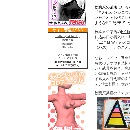
秋葉原の某店にいろ
『M3Rはケンシロウ、
いたことをお伝えし
ようなPOPが出てい
秋葉原の某店の
EZ f
し込み口が横入れ！
「EZ flashV」
（ハズ）」
とのこと
なお、フドウ（五車
時代のラオウも恐怖
いた武具を解き、鬼
に恐怖を刻みこませ
イル入れ替え時の面
ェア1位も夢ではな
秋葉原某店の「マジ