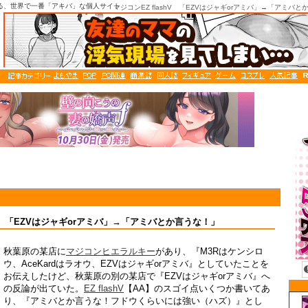
る、世界で一番「アキバ」な個人サイト
マジコンEZ flashV 「EZVはジャギorアミバ」→「アミバ
shV 「EZVはジャギorアミバ」→「アミバとか言うな！」
秋葉原の某店に
マジコンヒエラルキー
があり、『M3Rはケンシロ
ウ、AceKardはラオウ、EZVはジャギorアミバ』としていたことを
お伝えしたけど、秋葉原の別の某店で『EZVはジャギorアミバ』へ
の反論が出ていた。
EZ flashV
【AA】のスゴイ点いくつか書いてあ
り、『アミバとか言うな！フドウくらいには強い（ハズ）』とし